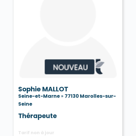
Boissise-la-Bertrand 77350
Boissise-le-Roi 77310
Boissy-aux-Cailles 77760
Boissy-le-Châtel 77169
Boitron 77750
Bombon 77720
Bougligny 77570
Boulancourt 77760
Bouleurs 77580
Bourron-Marlotte 77780
Boutigny 77470
Bransles 77620
Bray-sur-Seine 77480
Bréau 77720
Brie-Comte-Robert 77170
La Brosse-Montceaux 77940
Brou-sur-Chantereine 77177
Burcy 77760
Bussières 77750
Bussy-Saint-Georges 77600
Sophie MALLOT
Bussy-Saint-Martin 77600
Buthiers 77760
Cannes-Écluse 77130
Carnetin 77400
Seine-et-Marne
»
77130 Marolles-sur-
La Celle-sur-Morin 77515
Cély 77930
Seine
Cerneux 77320
Cesson 77240
Cessoy-en-Montois 77520
Thérapeute
Chailly-en-Bière 77930
Chailly-en-Brie 77120
Chaintreaux 77460
Tarif non à jour
Chalautre-la-Grande 77171