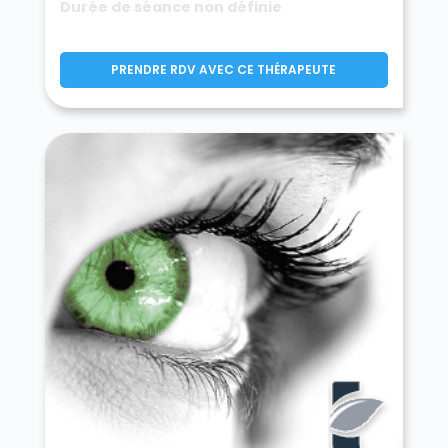
Durée de séance non définie
Chalautre-la-Petite 77160
Chalifert 77144
Chalmaison 77650
Chambry 77910
Chamigny 77260
PRENDRE RDV AVEC CE THÉRAPEUTE
Champagne-sur-Seine 77430
Champcenest 77560
Champdeuil 77390
Champeaux 77720
Champs-sur-Marne 77420
Changis-sur-Marne 77660
Chanteloup-en-Brie 77600
La Chapelle-Gauthier 77720
La Chapelle-Iger 77540
La Chapelle-la-Reine 77760
La Chapelle-Moutils 77320
La Chapelle-Rablais 77370
La Chapelle-Saint-Sulpice 77160
Les Chapelles-Bourbon 77610
Charmentray 77410
Charny 77410
Chartrettes 77590
Chartronges 77320
Châteaubleau 77370
Château-Landon 77570
Le Châtelet-en-Brie 77820