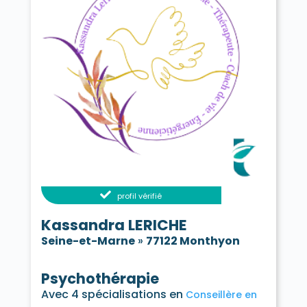
Égligny 77126
Égreville 77620
Émerainville 77184
Esbly 77450
Esmans 77940
Étrépilly 77139
Everly 77157
Évry-Grégy-sur-Yerre 77166
Faremoutiers 77515
Favières 77220
Faÿ-lès-Nemours 77167
Féricy 77133
Férolles-Attilly 77150
Ferrières-en-Brie 77164
La Ferté-Gaucher 77320
La Ferté-sous-Jouarre 77260
Flagy 77940
Fleury-en-Bière 77930
Fontainebleau 77300
Fontaine-Fourches 77480
Fontaine-le-Port 77590
Fontains 77370
profil vérifié
Fontenailles 77370
Kassandra LERICHE
Fontenay-Trésigny 77610
Forfry 77165
Forges 77130
Fouju 77390
Seine-et-Marne
»
77122 Monthyon
Fresnes-sur-Marne 77410
Frétoy 77320
Fromont 77760
Fublaines 77470
Psychothérapie
Garentreville 77890
Gastins 77370
Avec 4 spécialisations en
Conseillère en
La Genevraye 77690