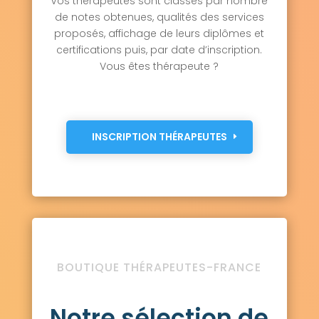
Vos thérapeutes sont classés par nombre
Ury 77760
Ussy-sur-Marne 77260
de notes obtenues, qualités des services
Vaires-sur-Marne 77360
proposés, affichage de leurs diplômes et
Valence-en-Brie 77830
Vanvillé 77370
certifications puis, par date d’inscription.
Varennes-sur-Seine 77130
Vous êtes thérapeute ?
Varreddes 77910
Vaucourtois 77580
Le Vaudoué 77123
Vaudoy-en-Brie 77141
Vaux-le-Pénil 77000
Vaux-sur-Lunain 77710
Vendrest 77440
Verdelot 77510
Verneuil-l'Étang 77390
INSCRIPTION THÉRAPEUTES
Vernou-la-Celle-sur-Seine 77670
Vert-Saint-Denis 77240
Vieux-Champagne 77370
Vignely 77450
Villebéon 77710
Villecerf 77250
Villemaréchal 77710
Villemareuil 77470
Villemer 77250
Villenauxe-la-Petite 77480
Villeneuve-le-Comte 77174
Villeneuve-les-Bordes 77154
Villeneuve-Saint-Denis 77174
BOUTIQUE THÉRAPEUTES-FRANCE
Villeneuve-sous-Dammartin 77230
Villeneuve-sur-Bellot 77510
Villenoy 77124
Notre sélection de
Villeparisis 77270
Villeroy 77410