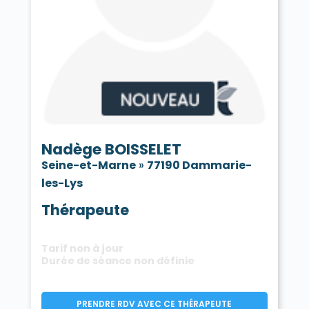
Noisy-sur-École 77123
Nonville 77140
Noyen-sur-Seine 77114
Obsonville 77890
Ocquerre 77440
Oissery 77178
Orly-sur-Morin 77750
Ormesson 77167
Les Ormes-sur-Voulzie 77134
Othis 77280
Ozoir-la-Ferrière 77330
Ozouer-le-Voulgis 77390
Paley 77710
Pamfou 77830
Paroy 77520
Passy-sur-Seine 77480
Pécy 77970
Penchard 77124
Perthes 77930
Nadège BOISSELET
Pézarches 77131
Pierre-Levée 77580
Seine-et-Marne
»
77190 Dammarie-
Le Pin 77181
Le Plessis-aux-Bois 77165
les-Lys
Le Plessis-Feu-Aussoux 77540
Le Plessis-l'Évêque 77165
Thérapeute
Le Plessis-Placy 77440
Poigny 77160
Poincy 77470
Poligny 77167
Pommeuse 77515
Pomponne 77400
Tarif non à jour
Pontault-Combault 77340
Durée de séance non définie
Pontcarré 77135
Précy-sur-Marne 77410
Presles-en-Brie 77220
Pringy 77310
Provins 77160
Puisieux 77139
PRENDRE RDV AVEC CE THÉRAPEUTE