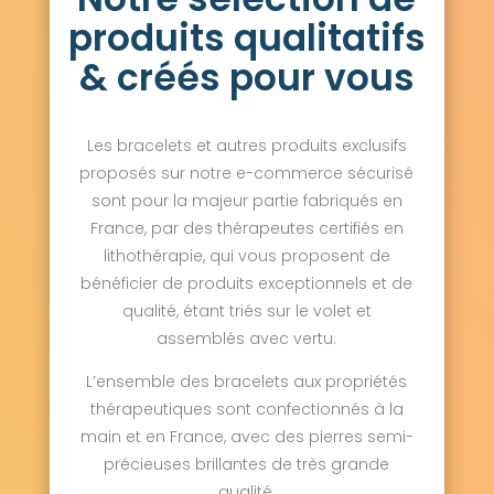
Ville-Saint-Jacques 77130
produits qualitatifs
Villevaudé 77410
Villiers-en-Bière 77190
Villiers-Saint-Georges 77560
& créés pour vous
Villiers-sous-Grez 77760
Villiers-sur-Morin 77580
Villiers-sur-Seine 77114
Villuis 77480
Les bracelets et autres produits exclusifs
Vimpelles 77520
Vinantes 77230
Vincy-Manœuvre 77139
Voinsles 77540
proposés sur notre e-commerce sécurisé
Voisenon 77950
Voulangis 77580
sont pour la majeur partie fabriqués en
Voulton 77560
Voulx 77940
France, par des thérapeutes certifiés en
Vulaines-lès-Provins 77160
lithothérapie, qui vous proposent de
Vulaines-sur-Seine 77870
Yèbles 77390
bénéficier de produits exceptionnels et de
qualité, étant triés sur le volet et
assemblés avec vertu.
L’ensemble des bracelets aux propriétés
thérapeutiques sont confectionnés à la
main et en France, avec des pierres semi-
précieuses brillantes de très grande
qualité.