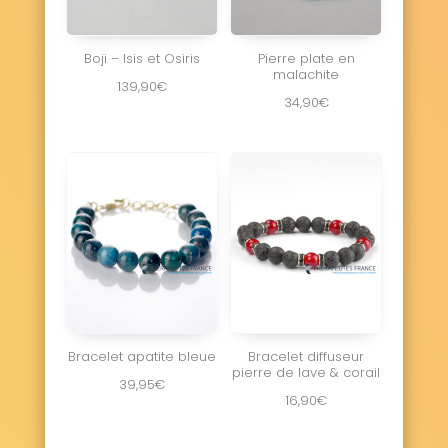
Boji – Isis et Osiris
Pierre plate en
malachite
139,90
€
34,90
€
Bracelet apatite bleue
Bracelet diffuseur
pierre de lave & corail
39,95
€
16,90
€