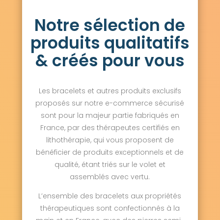
Saint-Thibault-des-Vignes 77400
Notre sélection de
Salins 77148
Sammeron 77260
Samois-sur-Seine 77920
Samoreau 77210
produits qualitatifs
Sancy 77580
Sancy-lès-Provins 77320
Savigny-le-Temple 77176
Savins 77650
& créés pour vous
Seine-Port 77240
Sept-Sorts 77260
Serris 77700
Servon 77170
Signy-Signets 77640
Sigy 77520
Les bracelets et autres produits exclusifs
Sivry-Courtry 77115
Sognolles-en-Montois 77520
proposés sur notre e-commerce sécurisé
Soignolles-en-Brie 77111
Soisy-Bouy 77650
sont pour la majeur partie fabriqués en
Solers 77111
Souppes-sur-Loing 77460
France, par des thérapeutes certifiés en
Sourdun 77171
Tancrou 77440
lithothérapie, qui vous proposent de
Thénisy 77520
Thieux 77230
bénéficier de produits exceptionnels et de
Thomery 77810
Thorigny-sur-Marne 77400
Thoury-Férottes 77940
Tigeaux 77163
qualité, étant triés sur le volet et
La Tombe 77130
Torcy 77200
assemblés avec vertu.
Touquin 77131
Tournan-en-Brie 77220
Tousson 77123
La Trétoire 77510
L’ensemble des bracelets aux propriétés
Treuzy-Levelay 77710
Trilbardou 77450
thérapeutiques sont confectionnés à la
Trilport 77470
Trocy-en-Multien 77440