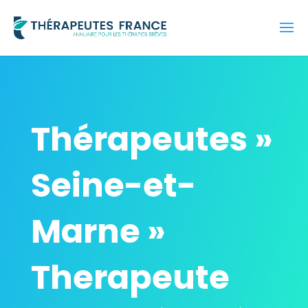
Thérapeutes »
Seine-et-
Marne »
Therapeute