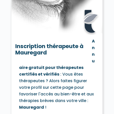
Boissise-la-Bertrand 77350
Boissise-le-Roi 77310
Boissy-aux-Cailles 77760
Boissy-le-Châtel 77169
Boitron 77750
Bombon 77720
Bougligny 77570
Boulancourt 77760
Bouleurs 77580
Bourron-Marlotte 77780
Boutigny 77470
A
Bransles 77620
Bray-sur-Seine 77480
Inscription thérapeute à
n
Bréau 77720
Brie-Comte-Robert 77170
Mauregard
La Brosse-Montceaux 77940
n
Brou-sur-Chantereine 77177
Burcy 77760
u
Bussières 77750
aire gratuit pour thérapeutes
Bussy-Saint-Georges 77600
certifiés et vérifiés
: Vous êtes
Bussy-Saint-Martin 77600
Buthiers 77760
Cannes-Écluse 77130
Carnetin 77400
thérapeutes ? Alors faites figurer
La Celle-sur-Morin 77515
Cély 77930
votre profil sur cette page pour
Cerneux 77320
Cesson 77240
favoriser l'accès au bien-être et aux
Cessoy-en-Montois 77520
thérapies brèves dans votre ville :
Chailly-en-Bière 77930
Chailly-en-Brie 77120
Chaintreaux 77460
Mauregard
!
Chalautre-la-Grande 77171