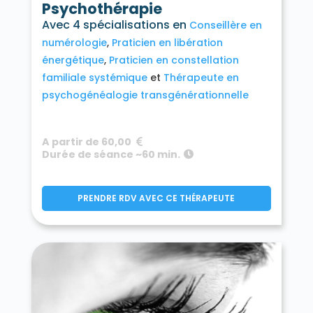
Psychothérapie
Courcelles-en-Bassée 77126
Avec 4 spécialisations en
Conseillère en
Courchamp 77560
Courpalay 77540
numérologie
Praticien en libération
Courquetaine 77390
Courtacon 77560
Courtomer 77390
Courtry 77181
énergétique
Praticien en constellation
Coutençon 77154
Coutevroult 77580
familiale systémique
Thérapeute en
Crécy-la-Chapelle 77580
psychogénéalogie transgénérationnelle
Crégy-lès-Meaux 77124
Crèvecœur-en-Brie 77610
Crisenoy 77390
Croissy-Beaubourg 77183
A partir de 60,00
La Croix-en-Brie 77370
Durée de séance ~60 min.
Crouy-sur-Ourcq 77840
Cucharmoy 77160
Cuisy 77165
Dagny 77320
Dammarie-les-Lys 77190
PRENDRE RDV AVEC CE THÉRAPEUTE
Dammartin-en-Goële 77230
Dammartin-sur-Tigeaux 77163
Dampmart 77400
Darvault 77140
Dhuisy 77440
Diant 77940
Donnemarie-Dontilly 77520
Dormelles 77130
Doue 77510
Douy-la-Ramée 77139
Échouboulains 77830
Les Écrennes 77820