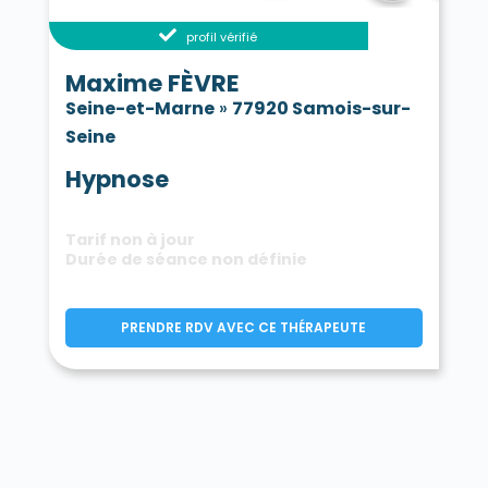
Noisy-sur-École 77123
Nonville 77140
profil vérifié
Noyen-sur-Seine 77114
Obsonville 77890
Ocquerre 77440
Oissery 77178
Maxime FÈVRE
Orly-sur-Morin 77750
Ormesson 77167
Seine-et-Marne
»
77920 Samois-sur-
Les Ormes-sur-Voulzie 77134
Othis 77280
Seine
Ozoir-la-Ferrière 77330
Ozouer-le-Voulgis 77390
Paley 77710
Hypnose
Pamfou 77830
Paroy 77520
Passy-sur-Seine 77480
Pécy 77970
Penchard 77124
Perthes 77930
Tarif non à jour
Pézarches 77131
Pierre-Levée 77580
Durée de séance non définie
Le Pin 77181
Le Plessis-aux-Bois 77165
Le Plessis-Feu-Aussoux 77540
Le Plessis-l'Évêque 77165
PRENDRE RDV AVEC CE THÉRAPEUTE
Le Plessis-Placy 77440
Poigny 77160
Poincy 77470
Poligny 77167
Pommeuse 77515
Pomponne 77400
Pontault-Combault 77340
Pontcarré 77135
Précy-sur-Marne 77410
Presles-en-Brie 77220
Pringy 77310
Provins 77160
Puisieux 77139