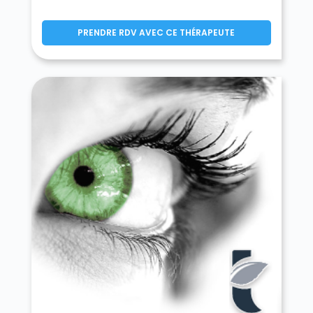
Montereau-sur-le-Jard 77950
Montévrain 77144
PRENDRE RDV AVEC CE THÉRAPEUTE
Montgé-en-Goële 77230
Monthyon 77122
Montigny-le-Guesdier 77480
Montigny-Lencoup 77520
Montigny-sur-Loing 77690
Montmachoux 77940
Montolivet 77320
Montry 77450
Moret-Loing-et-Orvanne 77250
Mormant 77720
Mortcerf 77163
Mortery 77160
Mouroux 77120
Mousseaux-lès-Bray 77480
Moussy-le-Neuf 77230
Moussy-le-Vieux 77230
Mouy-sur-Seine 77480
Nandy 77176
Nangis 77370
Nanteau-sur-Essonne 77760
Nanteau-sur-Lunain 77710
Nanteuil-lès-Meaux 77100
Nanteuil-sur-Marne 77730
Nantouillet 77230
Nemours 77140
Neufmoutiers-en-Brie 77610
Noisiel 77186
Noisy-Rudignon 77940