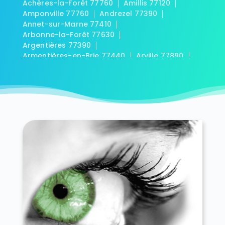
Achères-la-Forêt 77760
Amillis 77120
Amponville 77760
Andrezel 77390
Annet-sur-Marne 77410
Arbonne-la-Forêt 77630
Argentières 77390
Armentières-en-Brie 77440
Arville 77890
Aubepierre-Ozouer-le-Repos 77720
Aufferville 77570
Augers-en-Brie 77560
Aulnoy 77120
Avon 77210
Baby 77480
Bagneaux-sur-Loing 77167
Bailly-Romainvilliers 77700
Balloy 77118
Bannost-Villegagnon 77970
Barbey 77130
Barbizon 77630
Barcy 77910
Bassevelle 77750
Bazoches-lès-Bray 77118
Beauchery-Saint-Martin 77560
Beaumont-du-Gâtinais 77890
Beautheil 77120
Beauvoir 77390
Bellot 77510
Bernay-Vilbert 77540
Beton-Bazoches 77320
Bezalles 77970
Blandy 77115
Blennes 77940
Boisdon 77970
Bois-le-Roi 77590
Boissettes 77350