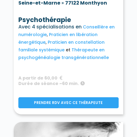
Seine-et-Marne
»
77122 Monthyon
Courcelles-en-Bassée 77126
Courchamp 77560
Courpalay 77540
Psychothérapie
Courquetaine 77390
Courtacon 77560
Courtomer 77390
Courtry 77181
Avec 4 spécialisations en
Conseillère en
Coutençon 77154
Coutevroult 77580
numérologie
Praticien en libération
Crécy-la-Chapelle 77580
énergétique
Praticien en constellation
Crégy-lès-Meaux 77124
familiale systémique
Thérapeute en
Crèvecœur-en-Brie 77610
Crisenoy 77390
psychogénéalogie transgénérationnelle
Croissy-Beaubourg 77183
La Croix-en-Brie 77370
Crouy-sur-Ourcq 77840
Cucharmoy 77160
Cuisy 77165
Dagny 77320
A partir de 60,00
Dammarie-les-Lys 77190
Durée de séance ~60 min.
Dammartin-en-Goële 77230
Dammartin-sur-Tigeaux 77163
Dampmart 77400
Darvault 77140
PRENDRE RDV AVEC CE THÉRAPEUTE
Dhuisy 77440
Diant 77940
Donnemarie-Dontilly 77520
Dormelles 77130
Doue 77510
Douy-la-Ramée 77139
Échouboulains 77830
Les Écrennes 77820