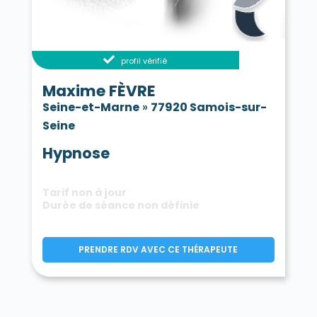
Noisy-sur-École 77123
Nonville 77140
Noyen-sur-Seine 77114
Obsonville 77890
Ocquerre 77440
Oissery 77178
Orly-sur-Morin 77750
Ormesson 77167
profil vérifié
Les Ormes-sur-Voulzie 77134
Othis 77280
Maxime FÈVRE
Ozoir-la-Ferrière 77330
Ozouer-le-Voulgis 77390
Paley 77710
Seine-et-Marne
»
77920 Samois-sur-
Pamfou 77830
Paroy 77520
Seine
Passy-sur-Seine 77480
Pécy 77970
Penchard 77124
Perthes 77930
Hypnose
Pézarches 77131
Pierre-Levée 77580
Le Pin 77181
Le Plessis-aux-Bois 77165
Le Plessis-Feu-Aussoux 77540
Tarif non à jour
Durée de séance non définie
Le Plessis-l'Évêque 77165
Le Plessis-Placy 77440
Poigny 77160
Poincy 77470
Poligny 77167
PRENDRE RDV AVEC CE THÉRAPEUTE
Pommeuse 77515
Pomponne 77400
Pontault-Combault 77340
Pontcarré 77135
Précy-sur-Marne 77410
Presles-en-Brie 77220
Pringy 77310
Provins 77160
Puisieux 77139