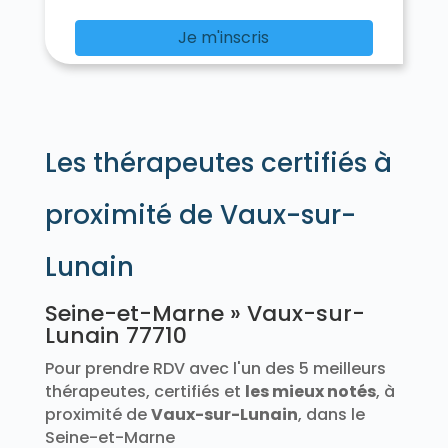
Chalautre-la-Petite 77160
Chalifert 77144
Chalmaison 77650
Chambry 77910
Je m'inscris
Chamigny 77260
Champagne-sur-Seine 77430
Champcenest 77560
Champdeuil 77390
Champeaux 77720
Champs-sur-Marne 77420
Les thérapeutes certifiés à
Changis-sur-Marne 77660
Chanteloup-en-Brie 77600
La Chapelle-Gauthier 77720
proximité de Vaux-sur-
La Chapelle-Iger 77540
La Chapelle-la-Reine 77760
Lunain
La Chapelle-Moutils 77320
La Chapelle-Rablais 77370
La Chapelle-Saint-Sulpice 77160
Seine-et-Marne » Vaux-sur-
Les Chapelles-Bourbon 77610
Lunain 77710
Charmentray 77410
Charny 77410
Pour prendre RDV avec l'un des 5 meilleurs
Chartrettes 77590
Chartronges 77320
thérapeutes, certifiés et
les mieux notés
, à
Châteaubleau 77370
Château-Landon 77570
proximité de
Vaux-sur-Lunain
, dans le
Le Châtelet-en-Brie 77820
Seine-et-Marne