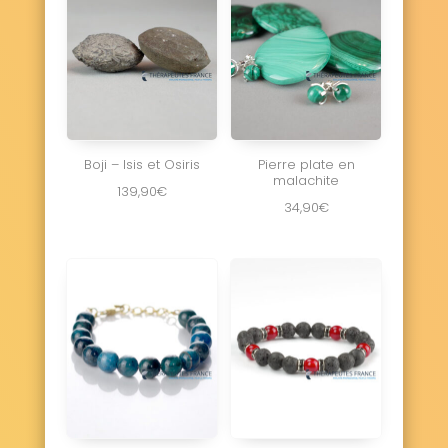
Ville-Saint-Jacques 77130
Villevaudé 77410
Villiers-en-Bière 77190
Villiers-Saint-Georges 77560
Villiers-sous-Grez 77760
Villiers-sur-Morin 77580
Villiers-sur-Seine 77114
Villuis 77480
Vimpelles 77520
Vinantes 77230
Vincy-Manœuvre 77139
Voinsles 77540
Boji – Isis et Osiris
Pierre plate en
Voisenon 77950
Voulangis 77580
malachite
139,90
€
Voulton 77560
Voulx 77940
34,90
€
Vulaines-lès-Provins 77160
Vulaines-sur-Seine 77870
Yèbles 77390