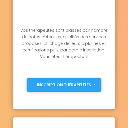
Saint-Germain-sous-Doue 77169
Saint-Germain-sur-École 77930
Saint-Germain-sur-Morin 77860
Saint-Hilliers 77160
Saint-Jean-les-Deux-Jumeaux 77660
Vos thérapeutes sont classés par nombre
Saint-Just-en-Brie 77370
de notes obtenues, qualités des services
Saint-Léger 77510
proposés, affichage de leurs diplômes et
Saint-Loup-de-Naud 77650
Saint-Mammès 77670
Saint-Mard 77230
certifications puis, par date d’inscription.
Saint-Mars-Vieux-Maisons 77320
Vous êtes thérapeute ?
Saint-Martin-des-Champs 77320
Saint-Martin-du-Boschet 77320
Saint-Martin-en-Bière 77630
Saint-Méry 77720
Saint-Mesmes 77410
INSCRIPTION THÉRAPEUTES
Saint-Ouen-en-Brie 77720
Saint-Ouen-sur-Morin 77750
Saint-Pathus 77178
Saint-Pierre-lès-Nemours 77140
Saint-Rémy-la-Vanne 77320
Saints 77120
Saint-Sauveur-lès-Bray 77480
Saint-Sauveur-sur-École 77930
Saint-Siméon 77169
Saint-Soupplets 77165