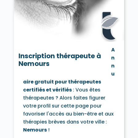
Boissise-la-Bertrand 77350
Boissise-le-Roi 77310
Boissy-aux-Cailles 77760
Boissy-le-Châtel 77169
Boitron 77750
Bombon 77720
Bougligny 77570
Boulancourt 77760
Bouleurs 77580
Bourron-Marlotte 77780
Boutigny 77470
A
Bransles 77620
Bray-sur-Seine 77480
Inscription thérapeute à
n
Bréau 77720
Brie-Comte-Robert 77170
Nemours
La Brosse-Montceaux 77940
n
Brou-sur-Chantereine 77177
Burcy 77760
u
Bussières 77750
aire gratuit pour thérapeutes
Bussy-Saint-Georges 77600
certifiés et vérifiés
: Vous êtes
Bussy-Saint-Martin 77600
Buthiers 77760
Cannes-Écluse 77130
Carnetin 77400
thérapeutes ? Alors faites figurer
La Celle-sur-Morin 77515
Cély 77930
votre profil sur cette page pour
Cerneux 77320
Cesson 77240
favoriser l'accès au bien-être et aux
Cessoy-en-Montois 77520
thérapies brèves dans votre ville :
Chailly-en-Bière 77930
Chailly-en-Brie 77120
Chaintreaux 77460
Nemours
!
Chalautre-la-Grande 77171