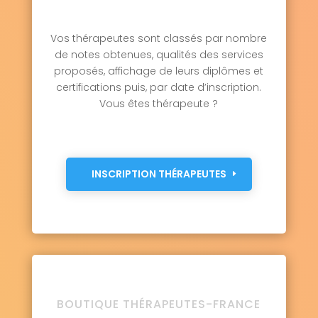
Saint-Germain-sous-Doue 77169
Saint-Germain-sur-École 77930
Saint-Germain-sur-Morin 77860
Vos thérapeutes sont classés par nombre
Saint-Hilliers 77160
de notes obtenues, qualités des services
Saint-Jean-les-Deux-Jumeaux 77660
proposés, affichage de leurs diplômes et
Saint-Just-en-Brie 77370
certifications puis, par date d’inscription.
Saint-Léger 77510
Vous êtes thérapeute ?
Saint-Loup-de-Naud 77650
Saint-Mammès 77670
Saint-Mard 77230
Saint-Mars-Vieux-Maisons 77320
Saint-Martin-des-Champs 77320
Saint-Martin-du-Boschet 77320
INSCRIPTION THÉRAPEUTES
Saint-Martin-en-Bière 77630
Saint-Méry 77720
Saint-Mesmes 77410
Saint-Ouen-en-Brie 77720
Saint-Ouen-sur-Morin 77750
Saint-Pathus 77178
Saint-Pierre-lès-Nemours 77140
Saint-Rémy-la-Vanne 77320
Saints 77120
Saint-Sauveur-lès-Bray 77480
Saint-Sauveur-sur-École 77930
BOUTIQUE THÉRAPEUTES-FRANCE
Saint-Siméon 77169
Saint-Soupplets 77165