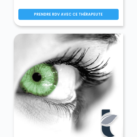
Montereau-sur-le-Jard 77950
Montévrain 77144
PRENDRE RDV AVEC CE THÉRAPEUTE
Montgé-en-Goële 77230
Monthyon 77122
Montigny-le-Guesdier 77480
Montigny-Lencoup 77520
Montigny-sur-Loing 77690
Montmachoux 77940
Montolivet 77320
Montry 77450
Moret-Loing-et-Orvanne 77250
Mormant 77720
Mortcerf 77163
Mortery 77160
Mouroux 77120
Mousseaux-lès-Bray 77480
Moussy-le-Neuf 77230
Moussy-le-Vieux 77230
Mouy-sur-Seine 77480
Nandy 77176
Nangis 77370
Nanteau-sur-Essonne 77760
Nanteau-sur-Lunain 77710
Nanteuil-lès-Meaux 77100
Nanteuil-sur-Marne 77730
Nantouillet 77230
Nemours 77140
Neufmoutiers-en-Brie 77610
Noisiel 77186
Noisy-Rudignon 77940