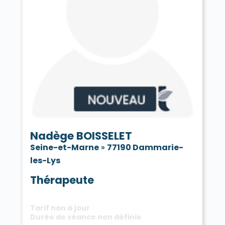
Marcilly 77139
Les Marêts 77560
Mareuil-lès-Meaux 77100
Marles-en-Brie 77610
Marolles-en-Brie 77120
Marolles-sur-Seine 77130
Mary-sur-Marne 77440
Mauperthuis 77120
Mauregard 77990
May-en-Multien 77145
Meaux 77100
Le Mée-sur-Seine 77350
Meigneux 77520
Meilleray 77320
Melun 77000
Melz-sur-Seine 77171
Méry-sur-Marne 77730
Le Mesnil-Amelot 77990
Messy 77410
Nadège BOISSELET
Misy-sur-Yonne 77130
Mitry-Mory 77290
Moisenay 77950
Moissy-Cramayel 77550
Seine-et-Marne
»
77190 Dammarie-
Mondreville 77570
les-Lys
Mons-en-Montois 77520
Montceaux-lès-Meaux 77470
Thérapeute
Montceaux-lès-Provins 77151
Montcourt-Fromonville 77140
Montdauphin 77320
Montenils 77320
Tarif non à jour
Durée de séance non définie
Montereau-Fault-Yonne 77130