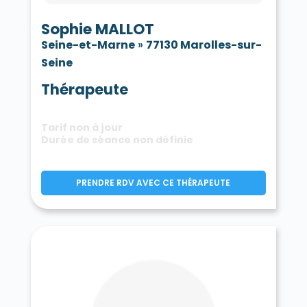
Jouy-sur-Morin 77320
Juilly 77230
Sophie MALLOT
Jutigny 77650
Lagny-sur-Marne 77400
Larchant 77760
Laval-en-Brie 77148
Seine-et-Marne
»
77130 Marolles-sur-
Léchelle 77171
Lescherolles 77320
Seine
Lesches 77450
Lésigny 77150
Leudon-en-Brie 77320
Lieusaint 77127
Thérapeute
Limoges-Fourches 77550
Lissy 77550
Liverdy-en-Brie 77220
Tarif non à jour
Livry-sur-Seine 77000
Lizines 77650
Durée de séance non définie
Lizy-sur-Ourcq 77440
Lognes 77185
Longperrier 77230
Longueville 77650
Lorrez-le-Bocage-Préaux 77710
PRENDRE RDV AVEC CE THÉRAPEUTE
Louan-Villegruis-Fontaine 77560
Luisetaines 77520
Lumigny-Nesles-Ormeaux 77540
Luzancy 77138
Machault 77133
La Madeleine-sur-Loing 77570
Magny-le-Hongre 77700
Maincy 77950
Maisoncelles-en-Brie 77580
Maisoncelles-en-Gâtinais 77570
Maison-Rouge 77370
Marchémoret 77230