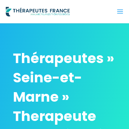
Thérapeutes »
Seine-et-
Marne »
Therapeute