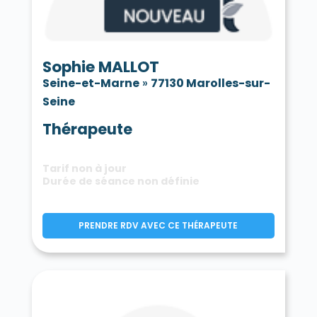
Jouy-sur-Morin 77320
Juilly 77230
Jutigny 77650
Lagny-sur-Marne 77400
Larchant 77760
Laval-en-Brie 77148
Léchelle 77171
Lescherolles 77320
Sophie MALLOT
Lesches 77450
Lésigny 77150
Seine-et-Marne
»
77130 Marolles-sur-
Leudon-en-Brie 77320
Lieusaint 77127
Seine
Limoges-Fourches 77550
Lissy 77550
Liverdy-en-Brie 77220
Thérapeute
Livry-sur-Seine 77000
Lizines 77650
Lizy-sur-Ourcq 77440
Lognes 77185
Longperrier 77230
Longueville 77650
Tarif non à jour
Lorrez-le-Bocage-Préaux 77710
Durée de séance non définie
Louan-Villegruis-Fontaine 77560
Luisetaines 77520
Lumigny-Nesles-Ormeaux 77540
PRENDRE RDV AVEC CE THÉRAPEUTE
Luzancy 77138
Machault 77133
La Madeleine-sur-Loing 77570
Magny-le-Hongre 77700
Maincy 77950
Maisoncelles-en-Brie 77580
Maisoncelles-en-Gâtinais 77570
Maison-Rouge 77370
Marchémoret 77230