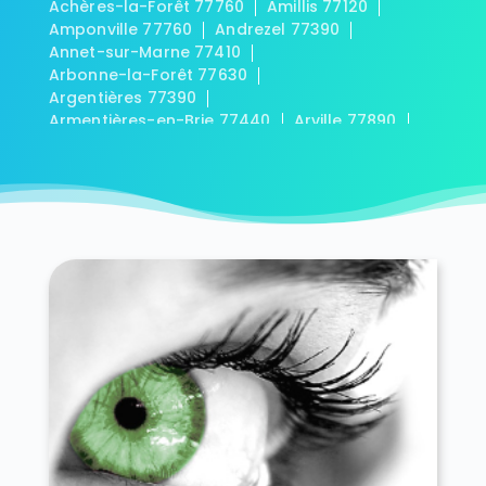
Achères-la-Forêt 77760
Amillis 77120
Amponville 77760
Andrezel 77390
Annet-sur-Marne 77410
Arbonne-la-Forêt 77630
Argentières 77390
Armentières-en-Brie 77440
Arville 77890
Aubepierre-Ozouer-le-Repos 77720
Aufferville 77570
Augers-en-Brie 77560
Aulnoy 77120
Avon 77210
Baby 77480
Bagneaux-sur-Loing 77167
Bailly-Romainvilliers 77700
Balloy 77118
Bannost-Villegagnon 77970
Barbey 77130
Barbizon 77630
Barcy 77910
Bassevelle 77750
Bazoches-lès-Bray 77118
Beauchery-Saint-Martin 77560
Beaumont-du-Gâtinais 77890
Beautheil 77120
Beauvoir 77390
Bellot 77510
Bernay-Vilbert 77540
Beton-Bazoches 77320
Bezalles 77970
Blandy 77115
Blennes 77940
Boisdon 77970
Bois-le-Roi 77590
Boissettes 77350