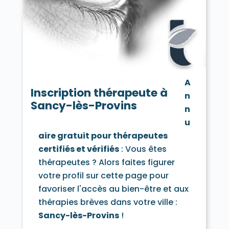
Boissise-la-Bertrand 77350
Boissise-le-Roi 77310
Boissy-aux-Cailles 77760
Boissy-le-Châtel 77169
Boitron 77750
Bombon 77720
Bougligny 77570
Boulancourt 77760
Bouleurs 77580
Bourron-Marlotte 77780
Boutigny 77470
A
Bransles 77620
Bray-sur-Seine 77480
Inscription thérapeute à
n
Bréau 77720
Brie-Comte-Robert 77170
Sancy-lès-Provins
La Brosse-Montceaux 77940
n
Brou-sur-Chantereine 77177
Burcy 77760
u
Bussières 77750
aire gratuit pour thérapeutes
Bussy-Saint-Georges 77600
certifiés et vérifiés
: Vous êtes
Bussy-Saint-Martin 77600
Buthiers 77760
Cannes-Écluse 77130
Carnetin 77400
thérapeutes ? Alors faites figurer
La Celle-sur-Morin 77515
Cély 77930
votre profil sur cette page pour
Cerneux 77320
Cesson 77240
favoriser l'accès au bien-être et aux
Cessoy-en-Montois 77520
thérapies brèves dans votre ville :
Chailly-en-Bière 77930
Chailly-en-Brie 77120
Chaintreaux 77460
Sancy-lès-Provins
!
Chalautre-la-Grande 77171