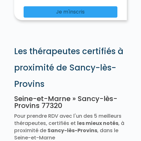
Chalautre-la-Petite 77160
Chalifert 77144
Chalmaison 77650
Chambry 77910
Je m'inscris
Chamigny 77260
Champagne-sur-Seine 77430
Champcenest 77560
Champdeuil 77390
Champeaux 77720
Champs-sur-Marne 77420
Les thérapeutes certifiés à
Changis-sur-Marne 77660
Chanteloup-en-Brie 77600
La Chapelle-Gauthier 77720
proximité de Sancy-lès-
La Chapelle-Iger 77540
La Chapelle-la-Reine 77760
Provins
La Chapelle-Moutils 77320
La Chapelle-Rablais 77370
La Chapelle-Saint-Sulpice 77160
Seine-et-Marne » Sancy-lès-
Les Chapelles-Bourbon 77610
Provins 77320
Charmentray 77410
Charny 77410
Pour prendre RDV avec l'un des 5 meilleurs
Chartrettes 77590
Chartronges 77320
thérapeutes, certifiés et
les mieux notés
, à
Châteaubleau 77370
Château-Landon 77570
proximité de
Sancy-lès-Provins
, dans le
Le Châtelet-en-Brie 77820
Seine-et-Marne