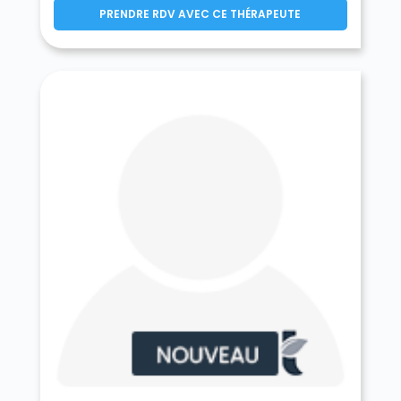
Germigny-l'Évêque 77910
PRENDRE RDV AVEC CE THÉRAPEUTE
Germigny-sous-Coulombs 77840
Gesvres-le-Chapitre 77165
Giremoutiers 77120
Gironville 77890
Gouaix 77114
Gouvernes 77400
La Grande-Paroisse 77130
Grandpuits-Bailly-Carrois 77720
Gravon 77118
Gressy 77410
Gretz-Armainvilliers 77220
Grez-sur-Loing 77880
Grisy-Suisnes 77166
Grisy-sur-Seine 77480
Guérard 77580
Guercheville 77760
Guermantes 77600
Guignes 77390
Gurcy-le-Châtel 77520
Hautefeuille 77515
La Haute-Maison 77580
Héricy 77850
Hermé 77114
Hondevilliers 77510
La Houssaye-en-Brie 77610
Ichy 77890
Isles-les-Meldeuses 77440
Isles-lès-Villenoy 77450
Iverny 77165
Jablines 77450
Jaignes 77440
Jaulnes 77480
Jossigny 77600
Jouarre 77640
Jouy-le-Châtel 77970