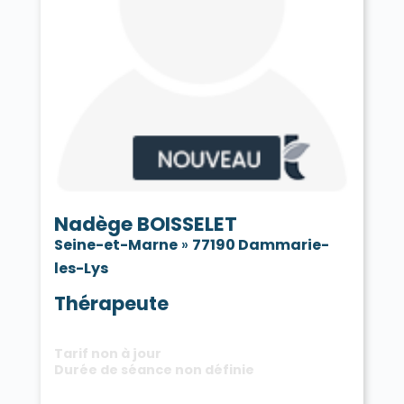
Marcilly 77139
Les Marêts 77560
Mareuil-lès-Meaux 77100
Marles-en-Brie 77610
Marolles-en-Brie 77120
Marolles-sur-Seine 77130
Mary-sur-Marne 77440
Mauperthuis 77120
Mauregard 77990
May-en-Multien 77145
Meaux 77100
Le Mée-sur-Seine 77350
Meigneux 77520
Meilleray 77320
Melun 77000
Melz-sur-Seine 77171
Méry-sur-Marne 77730
Nadège BOISSELET
Le Mesnil-Amelot 77990
Messy 77410
Misy-sur-Yonne 77130
Mitry-Mory 77290
Seine-et-Marne
»
77190 Dammarie-
Moisenay 77950
Moissy-Cramayel 77550
les-Lys
Mondreville 77570
Mons-en-Montois 77520
Thérapeute
Montceaux-lès-Meaux 77470
Montceaux-lès-Provins 77151
Montcourt-Fromonville 77140
Tarif non à jour
Durée de séance non définie
Montdauphin 77320
Montenils 77320
Montereau-Fault-Yonne 77130