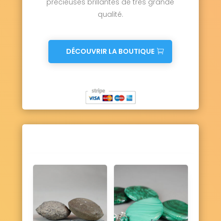
précieuses brillantes de très grande
Ury 77760
Ussy-sur-Marne 77260
qualité.
Vaires-sur-Marne 77360
Valence-en-Brie 77830
Vanvillé 77370
Varennes-sur-Seine 77130
Varreddes 77910
Vaucourtois 77580
DÉCOUVRIR LA BOUTIQUE
Le Vaudoué 77123
Vaudoy-en-Brie 77141
Vaux-le-Pénil 77000
Vaux-sur-Lunain 77710
Vendrest 77440
Verdelot 77510
Verneuil-l'Étang 77390
Vernou-la-Celle-sur-Seine 77670
Vert-Saint-Denis 77240
Vieux-Champagne 77370
Vignely 77450
Villebéon 77710
Villecerf 77250
Villemaréchal 77710
Villemareuil 77470
Villemer 77250
Villenauxe-la-Petite 77480
Villeneuve-le-Comte 77174
Villeneuve-les-Bordes 77154
Villeneuve-Saint-Denis 77174
Villeneuve-sous-Dammartin 77230
Villeneuve-sur-Bellot 77510
Villenoy 77124
Villeparisis 77270
Villeroy 77410