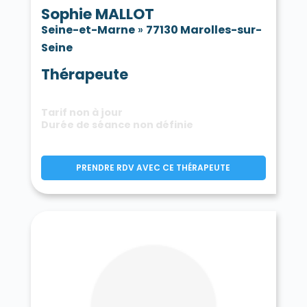
Sophie MALLOT
Jouy-sur-Morin 77320
Juilly 77230
Jutigny 77650
Lagny-sur-Marne 77400
Seine-et-Marne
»
77130 Marolles-sur-
Larchant 77760
Laval-en-Brie 77148
Seine
Léchelle 77171
Lescherolles 77320
Thérapeute
Lesches 77450
Lésigny 77150
Leudon-en-Brie 77320
Lieusaint 77127
Limoges-Fourches 77550
Lissy 77550
Tarif non à jour
Liverdy-en-Brie 77220
Durée de séance non définie
Livry-sur-Seine 77000
Lizines 77650
Lizy-sur-Ourcq 77440
Lognes 77185
Longperrier 77230
Longueville 77650
PRENDRE RDV AVEC CE THÉRAPEUTE
Lorrez-le-Bocage-Préaux 77710
Louan-Villegruis-Fontaine 77560
Luisetaines 77520
Lumigny-Nesles-Ormeaux 77540
Luzancy 77138
Machault 77133
La Madeleine-sur-Loing 77570
Magny-le-Hongre 77700
Maincy 77950
Maisoncelles-en-Brie 77580
Maisoncelles-en-Gâtinais 77570
Maison-Rouge 77370
Marchémoret 77230