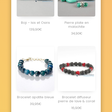
Ville-Saint-Jacques 77130
Villevaudé 77410
Villiers-en-Bière 77190
Villiers-Saint-Georges 77560
Villiers-sous-Grez 77760
Villiers-sur-Morin 77580
Boji – Isis et Osiris
Pierre plate en
malachite
Villiers-sur-Seine 77114
Villuis 77480
139,90
€
Vimpelles 77520
Vinantes 77230
34,90
€
Vincy-Manœuvre 77139
Voinsles 77540
Voisenon 77950
Voulangis 77580
Voulton 77560
Voulx 77940
Vulaines-lès-Provins 77160
Vulaines-sur-Seine 77870
Yèbles 77390
Bracelet apatite bleue
Bracelet diffuseur
pierre de lave & corail
39,95
€
16,90
€