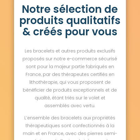
Notre sélection de
Saint-Thibault-des-Vignes 77400
Salins 77148
Sammeron 77260
produits qualitatifs
Samois-sur-Seine 77920
Samoreau 77210
Sancy 77580
Sancy-lès-Provins 77320
& créés pour vous
Savigny-le-Temple 77176
Savins 77650
Seine-Port 77240
Sept-Sorts 77260
Serris 77700
Servon 77170
Les bracelets et autres produits exclusifs
Signy-Signets 77640
Sigy 77520
Sivry-Courtry 77115
proposés sur notre e-commerce sécurisé
Sognolles-en-Montois 77520
sont pour la majeur partie fabriqués en
Soignolles-en-Brie 77111
Soisy-Bouy 77650
France, par des thérapeutes certifiés en
Solers 77111
Souppes-sur-Loing 77460
lithothérapie, qui vous proposent de
Sourdun 77171
Tancrou 77440
bénéficier de produits exceptionnels et de
Thénisy 77520
Thieux 77230
qualité, étant triés sur le volet et
Thomery 77810
Thorigny-sur-Marne 77400
Thoury-Férottes 77940
Tigeaux 77163
assemblés avec vertu.
La Tombe 77130
Torcy 77200
Touquin 77131
Tournan-en-Brie 77220
L’ensemble des bracelets aux propriétés
Tousson 77123
La Trétoire 77510
thérapeutiques sont confectionnés à la
Treuzy-Levelay 77710
Trilbardou 77450
main et en France, avec des pierres semi-
Trilport 77470
Trocy-en-Multien 77440