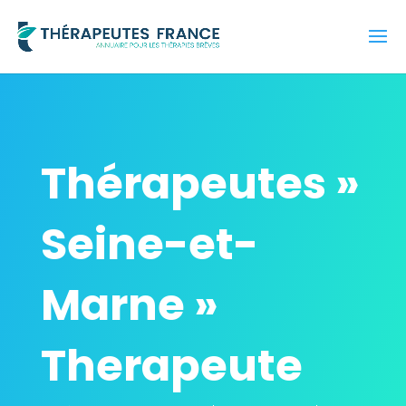
Thérapeutes »
Seine-et-
Marne »
Therapeute