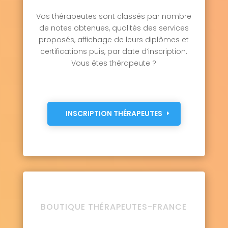
Saint-Germain-sous-Doue 77169
Saint-Germain-sur-École 77930
Vos thérapeutes sont classés par nombre
Saint-Germain-sur-Morin 77860
de notes obtenues, qualités des services
Saint-Hilliers 77160
proposés, affichage de leurs diplômes et
Saint-Jean-les-Deux-Jumeaux 77660
certifications puis, par date d’inscription.
Saint-Just-en-Brie 77370
Vous êtes thérapeute ?
Saint-Léger 77510
Saint-Loup-de-Naud 77650
Saint-Mammès 77670
Saint-Mard 77230
Saint-Mars-Vieux-Maisons 77320
Saint-Martin-des-Champs 77320
INSCRIPTION THÉRAPEUTES
Saint-Martin-du-Boschet 77320
Saint-Martin-en-Bière 77630
Saint-Méry 77720
Saint-Mesmes 77410
Saint-Ouen-en-Brie 77720
Saint-Ouen-sur-Morin 77750
Saint-Pathus 77178
Saint-Pierre-lès-Nemours 77140
Saint-Rémy-la-Vanne 77320
Saints 77120
Saint-Sauveur-lès-Bray 77480
BOUTIQUE THÉRAPEUTES-FRANCE
Saint-Sauveur-sur-École 77930
Saint-Siméon 77169
Saint-Soupplets 77165