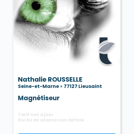
Égligny 77126
Égreville 77620
Émerainville 77184
Esbly 77450
Esmans 77940
Étrépilly 77139
Everly 77157
Évry-Grégy-sur-Yerre 77166
Faremoutiers 77515
Favières 77220
Faÿ-lès-Nemours 77167
Féricy 77133
Férolles-Attilly 77150
Ferrières-en-Brie 77164
La Ferté-Gaucher 77320
La Ferté-sous-Jouarre 77260
Flagy 77940
Fleury-en-Bière 77930
Fontainebleau 77300
Nathalie ROUSSELLE
Fontaine-Fourches 77480
Fontaine-le-Port 77590
Fontains 77370
Seine-et-Marne
»
77127 Lieusaint
Fontenailles 77370
Magnétiseur
Fontenay-Trésigny 77610
Forfry 77165
Forges 77130
Fouju 77390
Fresnes-sur-Marne 77410
Frétoy 77320
Tarif non à jour
Fromont 77760
Fublaines 77470
Durée de séance non définie
Garentreville 77890
Gastins 77370
La Genevraye 77690