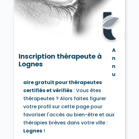
Boissise-la-Bertrand 77350
Boissise-le-Roi 77310
Boissy-aux-Cailles 77760
Boissy-le-Châtel 77169
Boitron 77750
Bombon 77720
Bougligny 77570
Boulancourt 77760
Bouleurs 77580
Bourron-Marlotte 77780
Boutigny 77470
A
Bransles 77620
Bray-sur-Seine 77480
Inscription thérapeute à
n
Bréau 77720
Brie-Comte-Robert 77170
Lognes
La Brosse-Montceaux 77940
n
Brou-sur-Chantereine 77177
Burcy 77760
u
Bussières 77750
aire gratuit pour thérapeutes
Bussy-Saint-Georges 77600
certifiés et vérifiés
: Vous êtes
Bussy-Saint-Martin 77600
Buthiers 77760
Cannes-Écluse 77130
Carnetin 77400
thérapeutes ? Alors faites figurer
La Celle-sur-Morin 77515
Cély 77930
votre profil sur cette page pour
Cerneux 77320
Cesson 77240
favoriser l'accès au bien-être et aux
Cessoy-en-Montois 77520
thérapies brèves dans votre ville :
Chailly-en-Bière 77930
Chailly-en-Brie 77120
Chaintreaux 77460
Lognes
!
Chalautre-la-Grande 77171