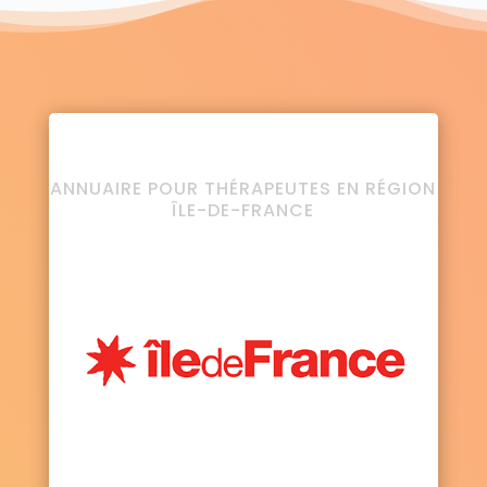
Quiers 77720
Quincy-Voisins 77860
Rampillon 77370
Réau 77550
Rebais 77510
Recloses 77760
Remauville 77710
Reuil-en-Brie 77260
La Rochette 77000
Roissy-en-Brie 77680
Rouilly 77160
Rouvres 77230
Rozay-en-Brie 77540
Rubelles 77950
Rumont 77760
Rupéreux 77560
ANNUAIRE POUR THÉRAPEUTES EN RÉGION
Saâcy-sur-Marne 77730
ÎLE-DE-FRANCE
Sablonnières 77510
Saint-Ange-le-Viel 77710
Saint-Augustin 77515
Saint-Barthélemy 77320
Saint-Brice 77160
Saint-Cyr-sur-Morin 77750
Saint-Denis-lès-Rebais 77510
Sainte-Aulde 77260
Sainte-Colombe 77650
Saint-Fargeau-Ponthierry 77310
Saint-Fiacre 77470
Saint-Germain-Laval 77130
Saint-Germain-Laxis 77950