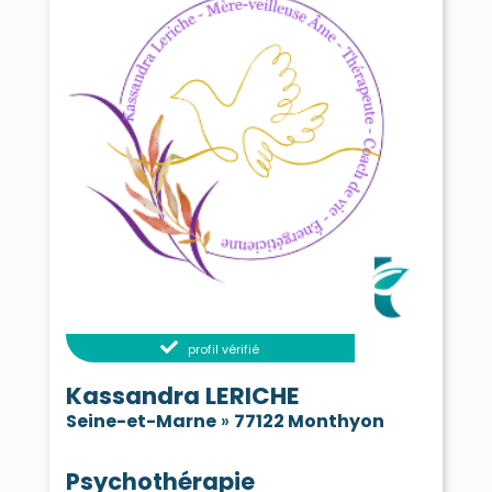
Châtenay-sur-Seine 77126
Châtenoy 77167
Châtillon-la-Borde 77820
Châtres 77610
Chauconin-Neufmontiers 77124
Chauffry 77169
Chaumes-en-Brie 77390
Chelles 77500
Chenoise 77160
Chenou 77570
Chessy 77700
Chevrainvilliers 77760
Chevru 77320
Chevry-Cossigny 77173
Chevry-en-Sereine 77710
Choisy-en-Brie 77320
Citry 77730
Claye-Souilly 77410
Clos-Fontaine 77370
Cocherel 77440
Collégien 77090
Combs-la-Ville 77380
Compans 77290
Conches-sur-Gondoire 77600
profil vérifié
Condé-Sainte-Libiaire 77450
Congis-sur-Thérouanne 77440
Kassandra LERICHE
Coubert 77170
Seine-et-Marne
»
77122 Monthyon
Couilly-Pont-aux-Dames 77860
Coulombs-en-Valois 77840
Coulommes 77580
Coulommiers 77120
Psychothérapie
Coupvray 77700