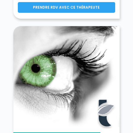
Montereau-sur-le-Jard 77950
PRENDRE RDV AVEC CE THÉRAPEUTE
Montévrain 77144
Montgé-en-Goële 77230
Monthyon 77122
Montigny-le-Guesdier 77480
Montigny-Lencoup 77520
Montigny-sur-Loing 77690
Montmachoux 77940
Montolivet 77320
Montry 77450
Moret-Loing-et-Orvanne 77250
Mormant 77720
Mortcerf 77163
Mortery 77160
Mouroux 77120
Mousseaux-lès-Bray 77480
Moussy-le-Neuf 77230
Moussy-le-Vieux 77230
Mouy-sur-Seine 77480
Nandy 77176
Nangis 77370
Nanteau-sur-Essonne 77760
Nanteau-sur-Lunain 77710
Nanteuil-lès-Meaux 77100
Nanteuil-sur-Marne 77730
Nantouillet 77230
Nemours 77140
Neufmoutiers-en-Brie 77610
Noisiel 77186
Noisy-Rudignon 77940