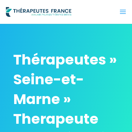
Thérapeutes »
Seine-et-
Marne »
Therapeute