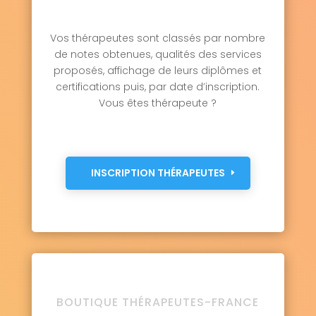
Saint-Germain-sous-Doue 77169
Saint-Germain-sur-École 77930
Saint-Germain-sur-Morin 77860
Vos thérapeutes sont classés par nombre
Saint-Hilliers 77160
de notes obtenues, qualités des services
Saint-Jean-les-Deux-Jumeaux 77660
proposés, affichage de leurs diplômes et
Saint-Just-en-Brie 77370
certifications puis, par date d’inscription.
Saint-Léger 77510
Vous êtes thérapeute ?
Saint-Loup-de-Naud 77650
Saint-Mammès 77670
Saint-Mard 77230
Saint-Mars-Vieux-Maisons 77320
Saint-Martin-des-Champs 77320
Saint-Martin-du-Boschet 77320
INSCRIPTION THÉRAPEUTES
Saint-Martin-en-Bière 77630
Saint-Méry 77720
Saint-Mesmes 77410
Saint-Ouen-en-Brie 77720
Saint-Ouen-sur-Morin 77750
Saint-Pathus 77178
Saint-Pierre-lès-Nemours 77140
Saint-Rémy-la-Vanne 77320
Saints 77120
Saint-Sauveur-lès-Bray 77480
Saint-Sauveur-sur-École 77930
BOUTIQUE THÉRAPEUTES-FRANCE
Saint-Siméon 77169
Saint-Soupplets 77165