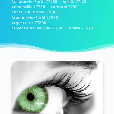
Achères-la-Forêt 77760
Amillis 77120
Amponville 77760
Andrezel 77390
Annet-sur-Marne 77410
Arbonne-la-Forêt 77630
Argentières 77390
Armentières-en-Brie 77440
Arville 77890
Aubepierre-Ozouer-le-Repos 77720
Aufferville 77570
Augers-en-Brie 77560
Aulnoy 77120
Avon 77210
Baby 77480
Bagneaux-sur-Loing 77167
Bailly-Romainvilliers 77700
Balloy 77118
Bannost-Villegagnon 77970
Barbey 77130
Barbizon 77630
Barcy 77910
Bassevelle 77750
Bazoches-lès-Bray 77118
Beauchery-Saint-Martin 77560
Beaumont-du-Gâtinais 77890
Beautheil 77120
Beauvoir 77390
Bellot 77510
Bernay-Vilbert 77540
Beton-Bazoches 77320
Bezalles 77970
Blandy 77115
Blennes 77940
Boisdon 77970
Bois-le-Roi 77590
Boissettes 77350