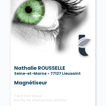
Égligny 77126
Égreville 77620
Émerainville 77184
Esbly 77450
Esmans 77940
Étrépilly 77139
Everly 77157
Évry-Grégy-sur-Yerre 77166
Faremoutiers 77515
Favières 77220
Faÿ-lès-Nemours 77167
Féricy 77133
Férolles-Attilly 77150
Ferrières-en-Brie 77164
La Ferté-Gaucher 77320
La Ferté-sous-Jouarre 77260
Flagy 77940
Fleury-en-Bière 77930
Fontainebleau 77300
Fontaine-Fourches 77480
Nathalie ROUSSELLE
Fontaine-le-Port 77590
Fontains 77370
Fontenailles 77370
Seine-et-Marne
»
77127 Lieusaint
Fontenay-Trésigny 77610
Forfry 77165
Magnétiseur
Forges 77130
Fouju 77390
Fresnes-sur-Marne 77410
Frétoy 77320
Fromont 77760
Fublaines 77470
Tarif non à jour
Garentreville 77890
Gastins 77370
Durée de séance non définie
La Genevraye 77690