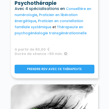
Psychothérapie
Courcelles-en-Bassée 77126
Avec 4 spécialisations en
Conseillère en
Courchamp 77560
Courpalay 77540
numérologie
Praticien en libération
Courquetaine 77390
Courtacon 77560
Courtomer 77390
Courtry 77181
énergétique
Praticien en constellation
Coutençon 77154
Coutevroult 77580
familiale systémique
Thérapeute en
Crécy-la-Chapelle 77580
psychogénéalogie transgénérationnelle
Crégy-lès-Meaux 77124
Crèvecœur-en-Brie 77610
Crisenoy 77390
Croissy-Beaubourg 77183
A partir de 60,00
La Croix-en-Brie 77370
Durée de séance ~60 min.
Crouy-sur-Ourcq 77840
Cucharmoy 77160
Cuisy 77165
Dagny 77320
Dammarie-les-Lys 77190
PRENDRE RDV AVEC CE THÉRAPEUTE
Dammartin-en-Goële 77230
Dammartin-sur-Tigeaux 77163
Dampmart 77400
Darvault 77140
Dhuisy 77440
Diant 77940
Donnemarie-Dontilly 77520
Dormelles 77130
Doue 77510
Douy-la-Ramée 77139
Échouboulains 77830
Les Écrennes 77820