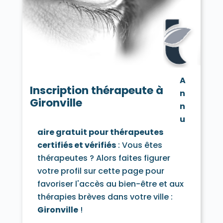
Boissise-la-Bertrand 77350
Boissise-le-Roi 77310
Boissy-aux-Cailles 77760
Boissy-le-Châtel 77169
Boitron 77750
Bombon 77720
Bougligny 77570
Boulancourt 77760
Bouleurs 77580
Bourron-Marlotte 77780
Boutigny 77470
A
Bransles 77620
Bray-sur-Seine 77480
Inscription thérapeute à
n
Bréau 77720
Brie-Comte-Robert 77170
Gironville
La Brosse-Montceaux 77940
n
Brou-sur-Chantereine 77177
Burcy 77760
u
Bussières 77750
aire gratuit pour thérapeutes
Bussy-Saint-Georges 77600
certifiés et vérifiés
: Vous êtes
Bussy-Saint-Martin 77600
Buthiers 77760
Cannes-Écluse 77130
Carnetin 77400
thérapeutes ? Alors faites figurer
La Celle-sur-Morin 77515
Cély 77930
votre profil sur cette page pour
Cerneux 77320
Cesson 77240
favoriser l'accès au bien-être et aux
Cessoy-en-Montois 77520
thérapies brèves dans votre ville :
Chailly-en-Bière 77930
Chailly-en-Brie 77120
Chaintreaux 77460
Gironville
!
Chalautre-la-Grande 77171