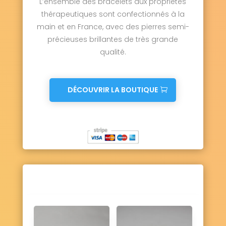
L’ensemble des bracelets aux propriétés
Ury 77760
Ussy-sur-Marne 77260
thérapeutiques sont confectionnés à la
Vaires-sur-Marne 77360
main et en France, avec des pierres semi-
Valence-en-Brie 77830
Vanvillé 77370
Varennes-sur-Seine 77130
précieuses brillantes de très grande
Varreddes 77910
Vaucourtois 77580
qualité.
Le Vaudoué 77123
Vaudoy-en-Brie 77141
Vaux-le-Pénil 77000
Vaux-sur-Lunain 77710
Vendrest 77440
DÉCOUVRIR LA BOUTIQUE
Verdelot 77510
Verneuil-l'Étang 77390
Vernou-la-Celle-sur-Seine 77670
Vert-Saint-Denis 77240
Vieux-Champagne 77370
Vignely 77450
Villebéon 77710
Villecerf 77250
Villemaréchal 77710
Villemareuil 77470
Villemer 77250
Villenauxe-la-Petite 77480
Villeneuve-le-Comte 77174
Villeneuve-les-Bordes 77154
Villeneuve-Saint-Denis 77174
Villeneuve-sous-Dammartin 77230
Villeneuve-sur-Bellot 77510
Villenoy 77124
Villeparisis 77270
Villeroy 77410