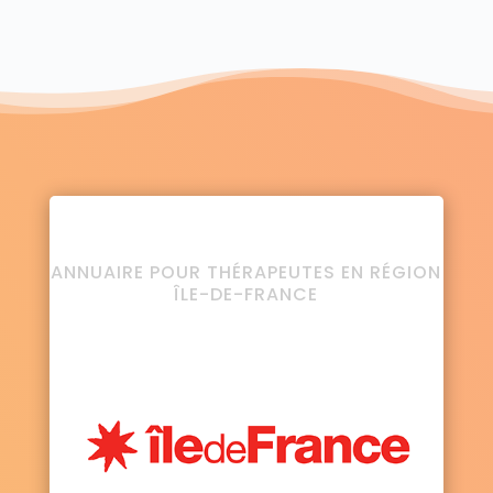
Quiers 77720
Quincy-Voisins 77860
Rampillon 77370
Réau 77550
Rebais 77510
Recloses 77760
Remauville 77710
Reuil-en-Brie 77260
La Rochette 77000
Roissy-en-Brie 77680
Rouilly 77160
Rouvres 77230
Rozay-en-Brie 77540
Rubelles 77950
Rumont 77760
Rupéreux 77560
Saâcy-sur-Marne 77730
Sablonnières 77510
Saint-Ange-le-Viel 77710
Saint-Augustin 77515
ANNUAIRE POUR THÉRAPEUTES EN RÉGION
Saint-Barthélemy 77320
Saint-Brice 77160
ÎLE-DE-FRANCE
Saint-Cyr-sur-Morin 77750
Saint-Denis-lès-Rebais 77510
Sainte-Aulde 77260
Sainte-Colombe 77650
Saint-Fargeau-Ponthierry 77310
Saint-Fiacre 77470
Saint-Germain-Laval 77130
Saint-Germain-Laxis 77950