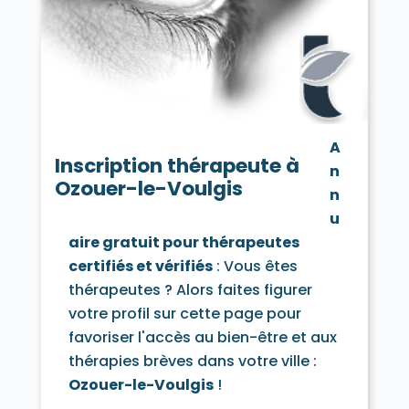
Boissise-la-Bertrand 77350
Boissise-le-Roi 77310
Boissy-aux-Cailles 77760
Boissy-le-Châtel 77169
Boitron 77750
Bombon 77720
Bougligny 77570
Boulancourt 77760
Bouleurs 77580
Bourron-Marlotte 77780
Boutigny 77470
A
Bransles 77620
Bray-sur-Seine 77480
Inscription thérapeute à
n
Bréau 77720
Brie-Comte-Robert 77170
Ozouer-le-Voulgis
La Brosse-Montceaux 77940
n
Brou-sur-Chantereine 77177
Burcy 77760
u
Bussières 77750
aire gratuit pour thérapeutes
Bussy-Saint-Georges 77600
certifiés et vérifiés
: Vous êtes
Bussy-Saint-Martin 77600
Buthiers 77760
Cannes-Écluse 77130
Carnetin 77400
thérapeutes ? Alors faites figurer
La Celle-sur-Morin 77515
Cély 77930
votre profil sur cette page pour
Cerneux 77320
Cesson 77240
favoriser l'accès au bien-être et aux
Cessoy-en-Montois 77520
thérapies brèves dans votre ville :
Chailly-en-Bière 77930
Chailly-en-Brie 77120
Chaintreaux 77460
Ozouer-le-Voulgis
!
Chalautre-la-Grande 77171