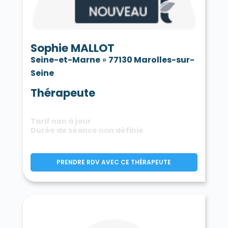
Jouy-sur-Morin 77320
Juilly 77230
Jutigny 77650
Lagny-sur-Marne 77400
Larchant 77760
Laval-en-Brie 77148
Léchelle 77171
Lescherolles 77320
Sophie MALLOT
Lesches 77450
Lésigny 77150
Seine-et-Marne
»
77130 Marolles-sur-
Leudon-en-Brie 77320
Lieusaint 77127
Seine
Limoges-Fourches 77550
Lissy 77550
Liverdy-en-Brie 77220
Thérapeute
Livry-sur-Seine 77000
Lizines 77650
Lizy-sur-Ourcq 77440
Lognes 77185
Longperrier 77230
Longueville 77650
Tarif non à jour
Lorrez-le-Bocage-Préaux 77710
Durée de séance non définie
Louan-Villegruis-Fontaine 77560
Luisetaines 77520
Lumigny-Nesles-Ormeaux 77540
PRENDRE RDV AVEC CE THÉRAPEUTE
Luzancy 77138
Machault 77133
La Madeleine-sur-Loing 77570
Magny-le-Hongre 77700
Maincy 77950
Maisoncelles-en-Brie 77580
Maisoncelles-en-Gâtinais 77570
Maison-Rouge 77370
Marchémoret 77230