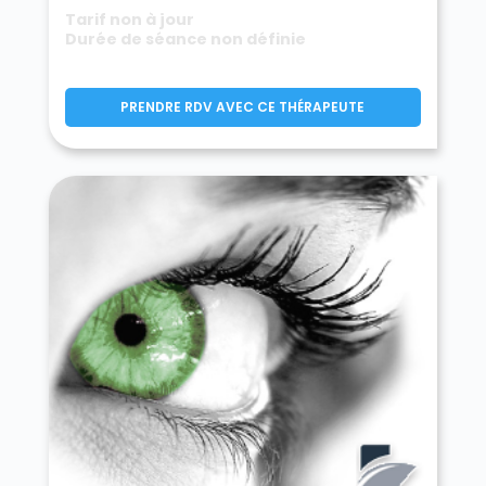
Montereau-sur-le-Jard 77950
Tarif non à jour
Montévrain 77144
Durée de séance non définie
Montgé-en-Goële 77230
Monthyon 77122
Montigny-le-Guesdier 77480
Montigny-Lencoup 77520
PRENDRE RDV AVEC CE THÉRAPEUTE
Montigny-sur-Loing 77690
Montmachoux 77940
Montolivet 77320
Montry 77450
Moret-Loing-et-Orvanne 77250
Mormant 77720
Mortcerf 77163
Mortery 77160
Mouroux 77120
Mousseaux-lès-Bray 77480
Moussy-le-Neuf 77230
Moussy-le-Vieux 77230
Mouy-sur-Seine 77480
Nandy 77176
Nangis 77370
Nanteau-sur-Essonne 77760
Nanteau-sur-Lunain 77710
Nanteuil-lès-Meaux 77100
Nanteuil-sur-Marne 77730
Nantouillet 77230
Nemours 77140
Neufmoutiers-en-Brie 77610
Noisiel 77186
Noisy-Rudignon 77940