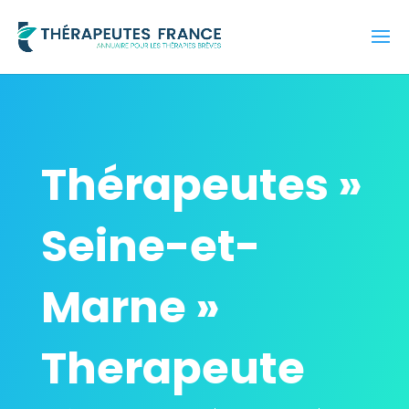
Thérapeutes »
Seine-et-
Marne »
Therapeute