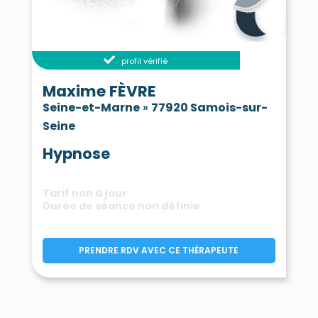
Noisy-sur-École 77123
Nonville 77140
Noyen-sur-Seine 77114
Obsonville 77890
Ocquerre 77440
Oissery 77178
Orly-sur-Morin 77750
Ormesson 77167
profil vérifié
Les Ormes-sur-Voulzie 77134
Othis 77280
Maxime FÈVRE
Ozoir-la-Ferrière 77330
Ozouer-le-Voulgis 77390
Paley 77710
Seine-et-Marne
»
77920 Samois-sur-
Pamfou 77830
Paroy 77520
Seine
Passy-sur-Seine 77480
Pécy 77970
Penchard 77124
Perthes 77930
Hypnose
Pézarches 77131
Pierre-Levée 77580
Le Pin 77181
Le Plessis-aux-Bois 77165
Le Plessis-Feu-Aussoux 77540
Tarif non à jour
Durée de séance non définie
Le Plessis-l'Évêque 77165
Le Plessis-Placy 77440
Poigny 77160
Poincy 77470
Poligny 77167
PRENDRE RDV AVEC CE THÉRAPEUTE
Pommeuse 77515
Pomponne 77400
Pontault-Combault 77340
Pontcarré 77135
Précy-sur-Marne 77410
Presles-en-Brie 77220
Pringy 77310
Provins 77160
Puisieux 77139