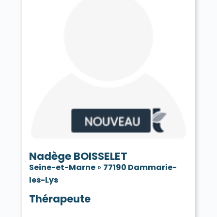
Marcilly 77139
Les Marêts 77560
Mareuil-lès-Meaux 77100
Marles-en-Brie 77610
Marolles-en-Brie 77120
Marolles-sur-Seine 77130
Mary-sur-Marne 77440
Mauperthuis 77120
Mauregard 77990
May-en-Multien 77145
Meaux 77100
Le Mée-sur-Seine 77350
Meigneux 77520
Meilleray 77320
Melun 77000
Melz-sur-Seine 77171
Méry-sur-Marne 77730
Le Mesnil-Amelot 77990
Messy 77410
Misy-sur-Yonne 77130
Mitry-Mory 77290
Moisenay 77950
Moissy-Cramayel 77550
Mondreville 77570
Nadège BOISSELET
Mons-en-Montois 77520
Seine-et-Marne
»
77190 Dammarie-
Montceaux-lès-Meaux 77470
les-Lys
Montceaux-lès-Provins 77151
Montcourt-Fromonville 77140
Thérapeute
Montdauphin 77320
Montenils 77320
Montereau-Fault-Yonne 77130