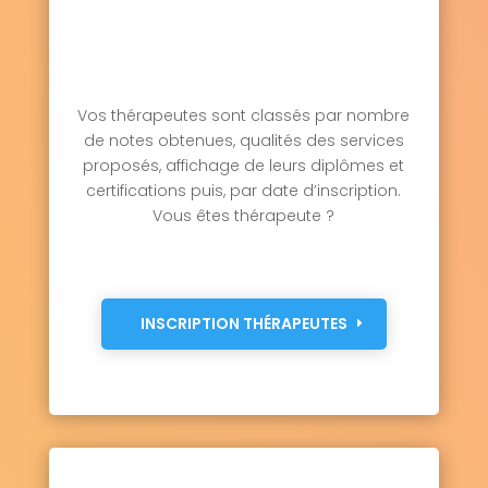
Saint-Germain-sous-Doue 77169
Saint-Germain-sur-École 77930
Saint-Germain-sur-Morin 77860
Saint-Hilliers 77160
Saint-Jean-les-Deux-Jumeaux 77660
Vos thérapeutes sont classés par nombre
Saint-Just-en-Brie 77370
de notes obtenues, qualités des services
Saint-Léger 77510
proposés, affichage de leurs diplômes et
Saint-Loup-de-Naud 77650
Saint-Mammès 77670
Saint-Mard 77230
certifications puis, par date d’inscription.
Saint-Mars-Vieux-Maisons 77320
Vous êtes thérapeute ?
Saint-Martin-des-Champs 77320
Saint-Martin-du-Boschet 77320
Saint-Martin-en-Bière 77630
Saint-Méry 77720
Saint-Mesmes 77410
INSCRIPTION THÉRAPEUTES
Saint-Ouen-en-Brie 77720
Saint-Ouen-sur-Morin 77750
Saint-Pathus 77178
Saint-Pierre-lès-Nemours 77140
Saint-Rémy-la-Vanne 77320
Saints 77120
Saint-Sauveur-lès-Bray 77480
Saint-Sauveur-sur-École 77930
Saint-Siméon 77169
Saint-Soupplets 77165