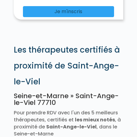
Chalautre-la-Petite 77160
Chalifert 77144
Chalmaison 77650
Chambry 77910
Je m'inscris
Chamigny 77260
Champagne-sur-Seine 77430
Champcenest 77560
Champdeuil 77390
Champeaux 77720
Champs-sur-Marne 77420
Les thérapeutes certifiés à
Changis-sur-Marne 77660
Chanteloup-en-Brie 77600
La Chapelle-Gauthier 77720
proximité de Saint-Ange-
La Chapelle-Iger 77540
La Chapelle-la-Reine 77760
le-Viel
La Chapelle-Moutils 77320
La Chapelle-Rablais 77370
La Chapelle-Saint-Sulpice 77160
Seine-et-Marne » Saint-Ange-
Les Chapelles-Bourbon 77610
le-Viel 77710
Charmentray 77410
Charny 77410
Pour prendre RDV avec l'un des 5 meilleurs
Chartrettes 77590
Chartronges 77320
thérapeutes, certifiés et
les mieux notés
, à
Châteaubleau 77370
Château-Landon 77570
proximité de
Saint-Ange-le-Viel
, dans le
Le Châtelet-en-Brie 77820
Seine-et-Marne