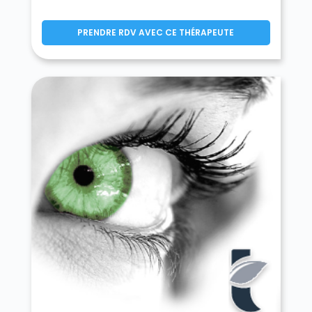
Montereau-sur-le-Jard 77950
Montévrain 77144
PRENDRE RDV AVEC CE THÉRAPEUTE
Montgé-en-Goële 77230
Monthyon 77122
Montigny-le-Guesdier 77480
Montigny-Lencoup 77520
Montigny-sur-Loing 77690
Montmachoux 77940
Montolivet 77320
Montry 77450
Moret-Loing-et-Orvanne 77250
Mormant 77720
Mortcerf 77163
Mortery 77160
Mouroux 77120
Mousseaux-lès-Bray 77480
Moussy-le-Neuf 77230
Moussy-le-Vieux 77230
Mouy-sur-Seine 77480
Nandy 77176
Nangis 77370
Nanteau-sur-Essonne 77760
Nanteau-sur-Lunain 77710
Nanteuil-lès-Meaux 77100
Nanteuil-sur-Marne 77730
Nantouillet 77230
Nemours 77140
Neufmoutiers-en-Brie 77610
Noisiel 77186
Noisy-Rudignon 77940