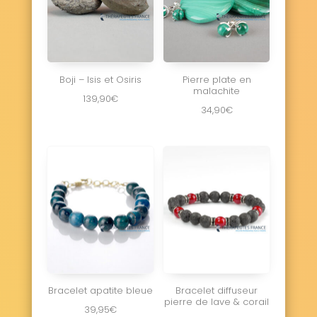
Ville-Saint-Jacques 77130
Villevaudé 77410
Villiers-en-Bière 77190
Villiers-Saint-Georges 77560
Villiers-sous-Grez 77760
Villiers-sur-Morin 77580
Villiers-sur-Seine 77114
Villuis 77480
Boji – Isis et Osiris
Pierre plate en
malachite
Vimpelles 77520
Vinantes 77230
139,90
€
Vincy-Manœuvre 77139
Voinsles 77540
34,90
€
Voisenon 77950
Voulangis 77580
Voulton 77560
Voulx 77940
Vulaines-lès-Provins 77160
Vulaines-sur-Seine 77870
Yèbles 77390
Bracelet apatite bleue
Bracelet diffuseur
pierre de lave & corail
39,95
€