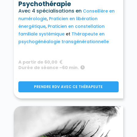
Psychothérapie
Courcelles-en-Bassée 77126
Avec 4 spécialisations en
Conseillère en
Courchamp 77560
Courpalay 77540
numérologie
Praticien en libération
Courquetaine 77390
Courtacon 77560
Courtomer 77390
Courtry 77181
énergétique
Praticien en constellation
Coutençon 77154
Coutevroult 77580
familiale systémique
Thérapeute en
Crécy-la-Chapelle 77580
psychogénéalogie transgénérationnelle
Crégy-lès-Meaux 77124
Crèvecœur-en-Brie 77610
Crisenoy 77390
Croissy-Beaubourg 77183
A partir de 60,00
La Croix-en-Brie 77370
Durée de séance ~60 min.
Crouy-sur-Ourcq 77840
Cucharmoy 77160
Cuisy 77165
Dagny 77320
Dammarie-les-Lys 77190
PRENDRE RDV AVEC CE THÉRAPEUTE
Dammartin-en-Goële 77230
Dammartin-sur-Tigeaux 77163
Dampmart 77400
Darvault 77140
Dhuisy 77440
Diant 77940
Donnemarie-Dontilly 77520
Dormelles 77130
Doue 77510
Douy-la-Ramée 77139
Échouboulains 77830
Les Écrennes 77820