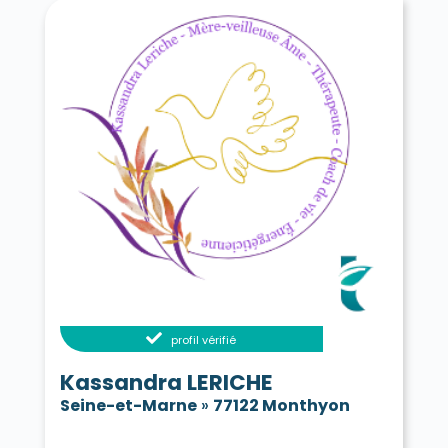
Châtenay-sur-Seine 77126
Châtenoy 77167
Châtillon-la-Borde 77820
Châtres 77610
Chauconin-Neufmontiers 77124
Chauffry 77169
Chaumes-en-Brie 77390
Chelles 77500
Chenoise 77160
Chenou 77570
Chessy 77700
Chevrainvilliers 77760
Chevru 77320
Chevry-Cossigny 77173
Chevry-en-Sereine 77710
Choisy-en-Brie 77320
Citry 77730
Claye-Souilly 77410
Clos-Fontaine 77370
Cocherel 77440
Collégien 77090
Combs-la-Ville 77380
Compans 77290
Conches-sur-Gondoire 77600
Condé-Sainte-Libiaire 77450
profil vérifié
Congis-sur-Thérouanne 77440
Coubert 77170
Kassandra LERICHE
Couilly-Pont-aux-Dames 77860
Seine-et-Marne
»
77122 Monthyon
Coulombs-en-Valois 77840
Coulommes 77580
Coulommiers 77120
Coupvray 77700