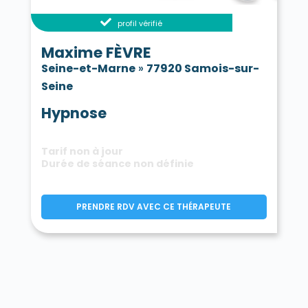
Noisy-sur-École 77123
Nonville 77140
profil vérifié
Noyen-sur-Seine 77114
Obsonville 77890
Ocquerre 77440
Oissery 77178
Maxime FÈVRE
Orly-sur-Morin 77750
Ormesson 77167
Seine-et-Marne
»
77920 Samois-sur-
Les Ormes-sur-Voulzie 77134
Othis 77280
Seine
Ozoir-la-Ferrière 77330
Ozouer-le-Voulgis 77390
Paley 77710
Hypnose
Pamfou 77830
Paroy 77520
Passy-sur-Seine 77480
Pécy 77970
Penchard 77124
Perthes 77930
Tarif non à jour
Pézarches 77131
Pierre-Levée 77580
Durée de séance non définie
Le Pin 77181
Le Plessis-aux-Bois 77165
Le Plessis-Feu-Aussoux 77540
Le Plessis-l'Évêque 77165
PRENDRE RDV AVEC CE THÉRAPEUTE
Le Plessis-Placy 77440
Poigny 77160
Poincy 77470
Poligny 77167
Pommeuse 77515
Pomponne 77400
Pontault-Combault 77340
Pontcarré 77135
Précy-sur-Marne 77410
Presles-en-Brie 77220
Pringy 77310
Provins 77160
Puisieux 77139