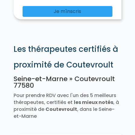
Chalautre-la-Petite 77160
Chalifert 77144
Chalmaison 77650
Chambry 77910
Je m'inscris
Chamigny 77260
Champagne-sur-Seine 77430
Champcenest 77560
Champdeuil 77390
Champeaux 77720
Champs-sur-Marne 77420
Les thérapeutes certifiés à
Changis-sur-Marne 77660
Chanteloup-en-Brie 77600
La Chapelle-Gauthier 77720
proximité de Coutevroult
La Chapelle-Iger 77540
La Chapelle-la-Reine 77760
Seine-et-Marne » Coutevroult
La Chapelle-Moutils 77320
77580
La Chapelle-Rablais 77370
La Chapelle-Saint-Sulpice 77160
Pour prendre RDV avec l'un des 5 meilleurs
Les Chapelles-Bourbon 77610
thérapeutes, certifiés et
les mieux notés
, à
Charmentray 77410
Charny 77410
proximité de
Coutevroult
, dans le Seine-
Chartrettes 77590
Chartronges 77320
et-Marne
Châteaubleau 77370
Château-Landon 77570
Le Châtelet-en-Brie 77820