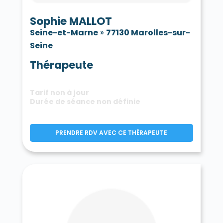
Jouy-sur-Morin 77320
Juilly 77230
Sophie MALLOT
Jutigny 77650
Lagny-sur-Marne 77400
Larchant 77760
Laval-en-Brie 77148
Seine-et-Marne
»
77130 Marolles-sur-
Léchelle 77171
Lescherolles 77320
Seine
Lesches 77450
Lésigny 77150
Leudon-en-Brie 77320
Lieusaint 77127
Thérapeute
Limoges-Fourches 77550
Lissy 77550
Liverdy-en-Brie 77220
Tarif non à jour
Livry-sur-Seine 77000
Lizines 77650
Durée de séance non définie
Lizy-sur-Ourcq 77440
Lognes 77185
Longperrier 77230
Longueville 77650
Lorrez-le-Bocage-Préaux 77710
PRENDRE RDV AVEC CE THÉRAPEUTE
Louan-Villegruis-Fontaine 77560
Luisetaines 77520
Lumigny-Nesles-Ormeaux 77540
Luzancy 77138
Machault 77133
La Madeleine-sur-Loing 77570
Magny-le-Hongre 77700
Maincy 77950
Maisoncelles-en-Brie 77580
Maisoncelles-en-Gâtinais 77570
Maison-Rouge 77370
Marchémoret 77230