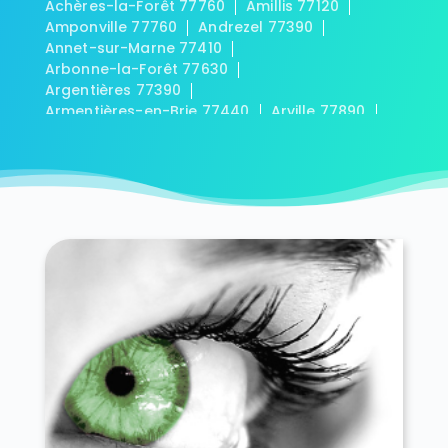
Achères-la-Forêt 77760
Amillis 77120
Amponville 77760
Andrezel 77390
Annet-sur-Marne 77410
Arbonne-la-Forêt 77630
Argentières 77390
Armentières-en-Brie 77440
Arville 77890
Aubepierre-Ozouer-le-Repos 77720
Aufferville 77570
Augers-en-Brie 77560
Aulnoy 77120
Avon 77210
Baby 77480
Bagneaux-sur-Loing 77167
Bailly-Romainvilliers 77700
Balloy 77118
Bannost-Villegagnon 77970
Barbey 77130
Barbizon 77630
Barcy 77910
Bassevelle 77750
Bazoches-lès-Bray 77118
Beauchery-Saint-Martin 77560
Beaumont-du-Gâtinais 77890
Beautheil 77120
Beauvoir 77390
Bellot 77510
Bernay-Vilbert 77540
Beton-Bazoches 77320
Bezalles 77970
Blandy 77115
Blennes 77940
Boisdon 77970
Bois-le-Roi 77590
Boissettes 77350