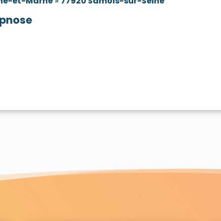
ne-et-Marne
»
77920 Samois-sur-Seine
pnose