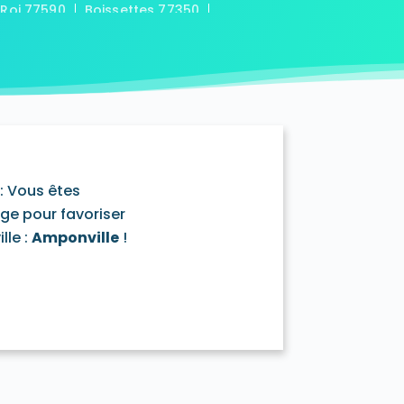
-Roi 77590
Boissettes 77350
7169
Boitron 77750
Bombon 77720
0
Bransles 77620
ou-sur-Chantereine 77177
s 77760
Cannes-Écluse 77130
-en-Montois 77520
Chalautre-la-Petite 77160
77430
Champcenest 77560
Chanteloup-en-Brie 77600
outils 77320
: Vous êtes
mentray 77410
Charny 77410
age pour favoriser
elet-en-Brie 77820
lle :
Amponville
!
in-Neufmontiers 77124
ssy 77700
Chevrainvilliers 77760
77730
Claye-Souilly 77410
0
Conches-sur-Gondoire 77600
-Dames 77860
les-en-Bassée 77126
0
Courtry 77181
Coutençon 77154
0
Crisenoy 77390
Cuisy 77165
Dagny 77320