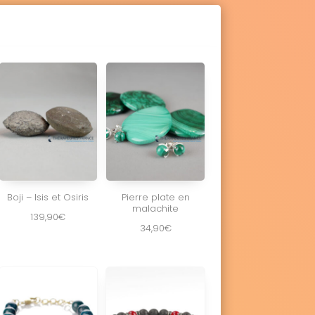
Boji – Isis et Osiris
Pierre plate en
malachite
139,90
€
34,90
€