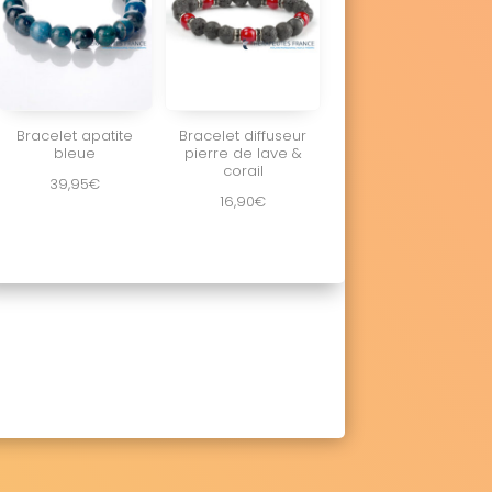
Bracelet apatite
Bracelet diffuseur
bleue
pierre de lave &
corail
39,95
€
16,90
€