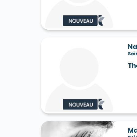
Saint-Jean-les-Deux-Jumeaux 77660
S
Saint-Mard 77230
Saint-Mars-Vieux-Ma
Saint-Martin-en-Bière 77630
Saint-Mér
Saint-Pathus 77178
Saint-Pierre-lès-N
Saint-Sauveur-sur-École 77930
Saint-S
Sammeron 77260
Samois-sur-Seine 77
Savins 77650
Seine-Port 77240
Sept-
Na
Sivry-Courtry 77115
Sognolles-en-Monto
Sei
Sourdun 77171
Tancrou 77440
Thénis
Tigeaux 77163
La Tombe 77130
Torcy
Th
Treuzy-Levelay 77710
Trilbardou 77450
Vaires-sur-Marne 77360
Valence-en-Br
Le Vaudoué 77123
Vaudoy-en-Brie 7714
Verneuil-l'Étang 77390
Vernou-la-Celle
Villebéon 77710
Villecerf 77250
Ville
Villeneuve-le-Comte 77174
Villeneuve-
Villeneuve-sur-Bellot 77510
Villenoy 77
Villiers-en-Bière 77190
Villiers-Saint-G
Villuis 77480
Vimpelles 77520
Vinant
Voulton 77560
Voulx 77940
Vulaines-
Ma