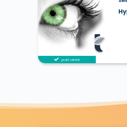
Sei
Hy
profil vérifié