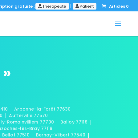
iption gratuite :
Thérapeute
|
Patient
Articles 0
 »
7410
Arbonne-la-Forêt 77630
20
Aufferville 77570
lly-Romainvilliers 77700
Balloy 77118
azoches-lès-Bray 77118
Bellot 77510
Bernay-Vilbert 77540