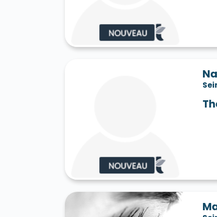
Saint-Jean-les-Deux-Jumeaux 77660
S
Saint-Mard 77230
Saint-Mars-Vieux-Ma
Saint-Martin-en-Bière 77630
Saint-Mér
Saint-Pathus 77178
Saint-Pierre-lès-N
Saint-Sauveur-sur-École 77930
Saint-S
Sammeron 77260
Samois-sur-Seine 77
Savins 77650
Seine-Port 77240
Sept-
Na
Sivry-Courtry 77115
Sognolles-en-Monto
Sei
Sourdun 77171
Tancrou 77440
Thénis
Tigeaux 77163
La Tombe 77130
Torcy
Th
Treuzy-Levelay 77710
Trilbardou 77450
Vaires-sur-Marne 77360
Valence-en-Br
Le Vaudoué 77123
Vaudoy-en-Brie 7714
Verneuil-l'Étang 77390
Vernou-la-Celle
Villebéon 77710
Villecerf 77250
Ville
Villeneuve-le-Comte 77174
Villeneuve-
Villeneuve-sur-Bellot 77510
Villenoy 77
Villiers-en-Bière 77190
Villiers-Saint-G
Villuis 77480
Vimpelles 77520
Vinant
Voulton 77560
Voulx 77940
Vulaines-
Ma