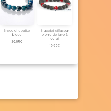
Bracelet apatite
Bracelet diffuseur
bleue
pierre de lave &
corail
39,95
€
16,90
€