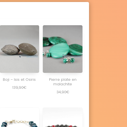
Boji – Isis et Osiris
Pierre plate en
malachite
139,90
€
34,90
€