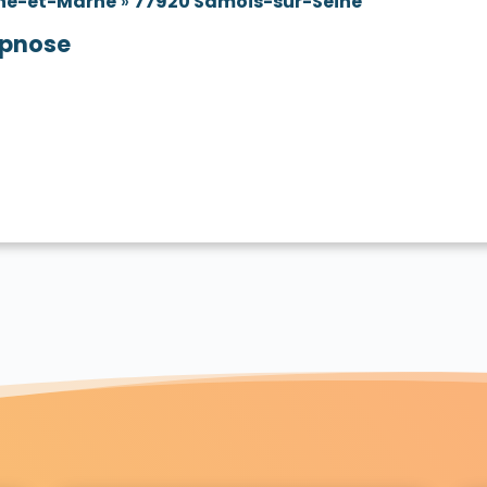
ne-et-Marne
»
77920 Samois-sur-Seine
pnose