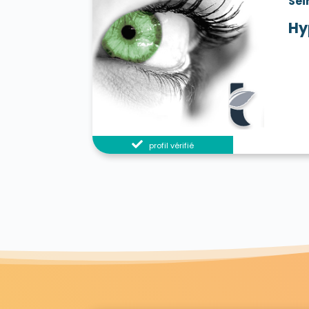
Sei
Hy
profil vérifié