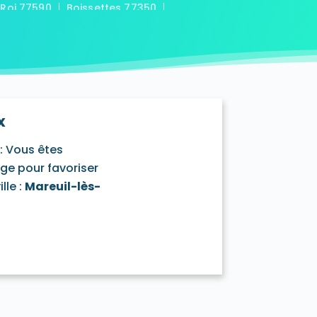
-Roi 77590
Boissettes 77350
7169
Boitron 77750
Bombon 77720
0
Bransles 77620
ou-sur-Chantereine 77177
s 77760
Cannes-Écluse 77130
-en-Montois 77520
Chalautre-la-Petite 77160
77430
Champcenest 77560
x
Chanteloup-en-Brie 77600
outils 77320
: Vous êtes
mentray 77410
Charny 77410
age pour favoriser
elet-en-Brie 77820
lle :
Mareuil-lès-
in-Neufmontiers 77124
ssy 77700
Chevrainvilliers 77760
77730
Claye-Souilly 77410
0
Conches-sur-Gondoire 77600
-Dames 77860
les-en-Bassée 77126
0
Courtry 77181
Coutençon 77154
0
Crisenoy 77390
Cuisy 77165
Dagny 77320