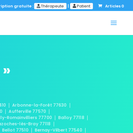
iption gratuite :
Thérapeute
|
Patient
Articles 0
 »
410
Arbonne-la-Forêt 77630
20
Aufferville 77570
lly-Romainvilliers 77700
Balloy 77118
azoches-lès-Bray 77118
Bellot 77510
Bernay-Vilbert 77540