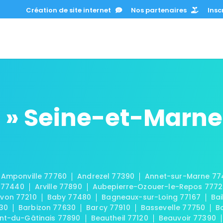
Création de site internet
Nos partenaires
Inscr
 » Seine-et-Marne
Amponville 77760
Andrezel 77390
Annet-sur-Marne 77
 77440
Arville 77890
Aubepierre-Ozouer-le-Repos 777
von 77210
Baby 77480
Bagneaux-sur-Loing 77167
Bai
30
Barbizon 77630
Barcy 77910
Bassevelle 77750
B
t-du-Gâtinais 77890
Beautheil 77120
Beauvoir 77390