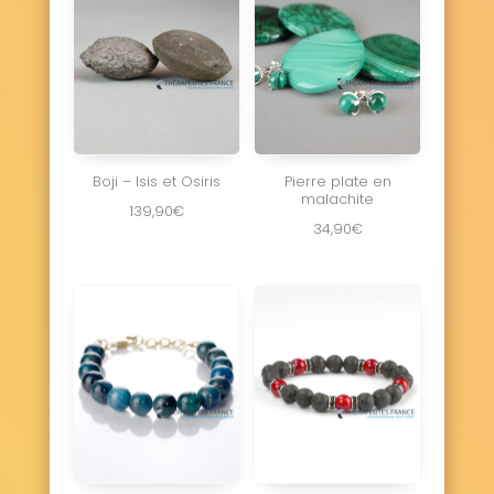
Villeparisis 77270
Villeroy 77410
Ville-Saint-Jacques 77130
Villevaudé 77410
Villiers-en-Bière 77190
Villiers-Saint-Georges 77560
Villiers-sous-Grez 77760
Villiers-sur-Morin 77580
Villiers-sur-Seine 77114
Villuis 77480
Vimpelles 77520
Vinantes 77230
Boji – Isis et Osiris
Pierre plate en
Vincy-Manœuvre 77139
Voinsles 77540
malachite
139,90
€
Voisenon 77950
Voulangis 77580
34,90
€
Voulton 77560
Voulx 77940
Vulaines-lès-Provins 77160
Vulaines-sur-Seine 77870
Yèbles 77390