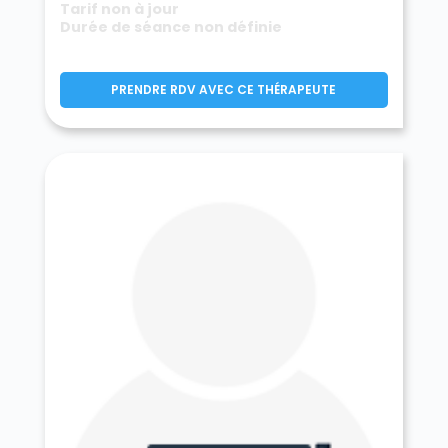
Germigny-l'Évêque 77910
Tarif non à jour
Germigny-sous-Coulombs 77840
Durée de séance non définie
Gesvres-le-Chapitre 77165
Giremoutiers 77120
Gironville 77890
Gouaix 77114
Gouvernes 77400
PRENDRE RDV AVEC CE THÉRAPEUTE
La Grande-Paroisse 77130
Grandpuits-Bailly-Carrois 77720
Gravon 77118
Gressy 77410
Gretz-Armainvilliers 77220
Grez-sur-Loing 77880
Grisy-Suisnes 77166
Grisy-sur-Seine 77480
Guérard 77580
Guercheville 77760
Guermantes 77600
Guignes 77390
Gurcy-le-Châtel 77520
Hautefeuille 77515
La Haute-Maison 77580
Héricy 77850
Hermé 77114
Hondevilliers 77510
La Houssaye-en-Brie 77610
Ichy 77890
Isles-les-Meldeuses 77440
Isles-lès-Villenoy 77450
Iverny 77165
Jablines 77450
Jaignes 77440
Jaulnes 77480
Jossigny 77600
Jouarre 77640
Jouy-le-Châtel 77970