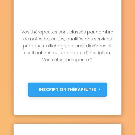
Saint-Germain-sous-Doue 77169
Saint-Germain-sur-École 77930
Saint-Germain-sur-Morin 77860
Saint-Hilliers 77160
Saint-Jean-les-Deux-Jumeaux 77660
Vos thérapeutes sont classés par nombre
Saint-Just-en-Brie 77370
de notes obtenues, qualités des services
Saint-Léger 77510
proposés, affichage de leurs diplômes et
Saint-Loup-de-Naud 77650
Saint-Mammès 77670
Saint-Mard 77230
certifications puis, par date d’inscription.
Saint-Mars-Vieux-Maisons 77320
Vous êtes thérapeute ?
Saint-Martin-des-Champs 77320
Saint-Martin-du-Boschet 77320
Saint-Martin-en-Bière 77630
Saint-Méry 77720
Saint-Mesmes 77410
INSCRIPTION THÉRAPEUTES
Saint-Ouen-en-Brie 77720
Saint-Ouen-sur-Morin 77750
Saint-Pathus 77178
Saint-Pierre-lès-Nemours 77140
Saint-Rémy-la-Vanne 77320
Saints 77120
Saint-Sauveur-lès-Bray 77480
Saint-Sauveur-sur-École 77930
Saint-Siméon 77169