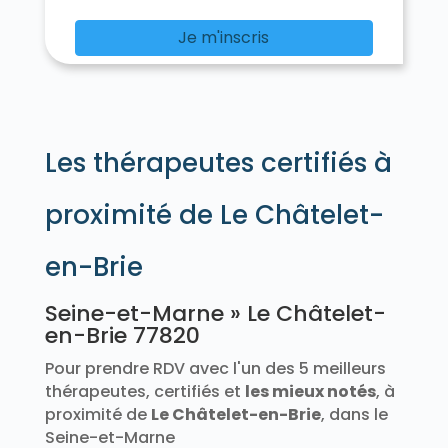
Chalautre-la-Petite 77160
Chalifert 77144
Chalmaison 77650
Chambry 77910
Je m'inscris
Chamigny 77260
Champagne-sur-Seine 77430
Champcenest 77560
Champdeuil 77390
Champeaux 77720
Champs-sur-Marne 77420
Les thérapeutes certifiés à
Changis-sur-Marne 77660
Chanteloup-en-Brie 77600
La Chapelle-Gauthier 77720
proximité de Le Châtelet-
La Chapelle-Iger 77540
La Chapelle-la-Reine 77760
en-Brie
La Chapelle-Moutils 77320
La Chapelle-Rablais 77370
La Chapelle-Saint-Sulpice 77160
Seine-et-Marne » Le Châtelet-
Les Chapelles-Bourbon 77610
en-Brie 77820
Charmentray 77410
Charny 77410
Pour prendre RDV avec l'un des 5 meilleurs
Chartrettes 77590
Chartronges 77320
thérapeutes, certifiés et
les mieux notés
, à
Châteaubleau 77370
Château-Landon 77570
proximité de
Le Châtelet-en-Brie
, dans le
Le Châtelet-en-Brie 77820
Seine-et-Marne