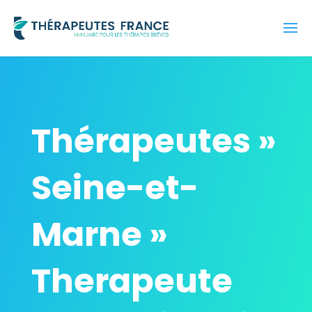
Thérapeutes »
Seine-et-
Marne »
Therapeute