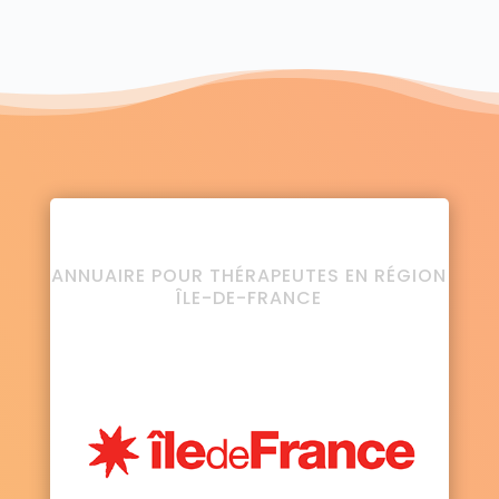
Quiers 77720
Quincy-Voisins 77860
Rampillon 77370
Réau 77550
Rebais 77510
Recloses 77760
Remauville 77710
Reuil-en-Brie 77260
La Rochette 77000
Roissy-en-Brie 77680
Rouilly 77160
Rouvres 77230
Rozay-en-Brie 77540
Rubelles 77950
Rumont 77760
Rupéreux 77560
Saâcy-sur-Marne 77730
Sablonnières 77510
Saint-Ange-le-Viel 77710
Saint-Augustin 77515
ANNUAIRE POUR THÉRAPEUTES EN RÉGION
Saint-Barthélemy 77320
Saint-Brice 77160
ÎLE-DE-FRANCE
Saint-Cyr-sur-Morin 77750
Saint-Denis-lès-Rebais 77510
Sainte-Aulde 77260
Sainte-Colombe 77650
Saint-Fargeau-Ponthierry 77310
Saint-Fiacre 77470
Saint-Germain-Laval 77130
Saint-Germain-Laxis 77950