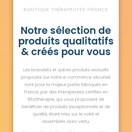
Saint-Thibault-des-Vignes 77400
BOUTIQUE THÉRAPEUTES-FRANCE
Salins 77148
Sammeron 77260
Samois-sur-Seine 77920
Samoreau 77210
Sancy 77580
Sancy-lès-Provins 77320
Notre sélection de
Savigny-le-Temple 77176
Savins 77650
Seine-Port 77240
Sept-Sorts 77260
produits qualitatifs
Serris 77700
Servon 77170
& créés pour vous
Signy-Signets 77640
Sigy 77520
Sivry-Courtry 77115
Sognolles-en-Montois 77520
Soignolles-en-Brie 77111
Soisy-Bouy 77650
Les bracelets et autres produits exclusifs
Solers 77111
Souppes-sur-Loing 77460
proposés sur notre e-commerce sécurisé
Sourdun 77171
Tancrou 77440
sont pour la majeur partie fabriqués en
Thénisy 77520
Thieux 77230
France, par des thérapeutes certifiés en
Thomery 77810
Thorigny-sur-Marne 77400
Thoury-Férottes 77940
Tigeaux 77163
lithothérapie, qui vous proposent de
La Tombe 77130
Torcy 77200
bénéficier de produits exceptionnels et de
Touquin 77131
Tournan-en-Brie 77220
qualité, étant triés sur le volet et
Tousson 77123
La Trétoire 77510
assemblés avec vertu.
Treuzy-Levelay 77710
Trilbardou 77450
Trilport 77470
Trocy-en-Multien 77440