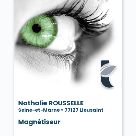
Égligny 77126
Égreville 77620
Émerainville 77184
Esbly 77450
Esmans 77940
Étrépilly 77139
Everly 77157
Évry-Grégy-sur-Yerre 77166
Faremoutiers 77515
Favières 77220
Faÿ-lès-Nemours 77167
Féricy 77133
Férolles-Attilly 77150
Ferrières-en-Brie 77164
La Ferté-Gaucher 77320
La Ferté-sous-Jouarre 77260
Flagy 77940
Fleury-en-Bière 77930
Fontainebleau 77300
Fontaine-Fourches 77480
Fontaine-le-Port 77590
Fontains 77370
Fontenailles 77370
Fontenay-Trésigny 77610
Forfry 77165
Nathalie ROUSSELLE
Forges 77130
Fouju 77390
Seine-et-Marne
»
77127 Lieusaint
Fresnes-sur-Marne 77410
Frétoy 77320
Fromont 77760
Fublaines 77470
Magnétiseur
Garentreville 77890
Gastins 77370
La Genevraye 77690