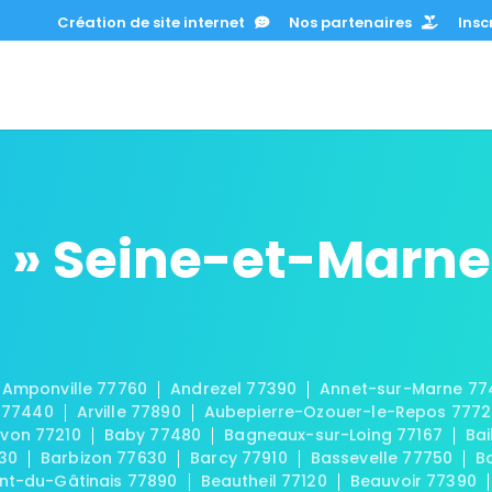
Création de site internet
Nos partenaires
Inscr
 » Seine-et-Marne
Amponville 77760
Andrezel 77390
Annet-sur-Marne 77
 77440
Arville 77890
Aubepierre-Ozouer-le-Repos 777
von 77210
Baby 77480
Bagneaux-sur-Loing 77167
Bai
30
Barbizon 77630
Barcy 77910
Bassevelle 77750
B
t-du-Gâtinais 77890
Beautheil 77120
Beauvoir 77390