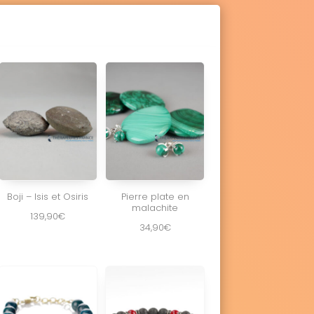
Boji – Isis et Osiris
Pierre plate en
malachite
139,90
€
34,90
€