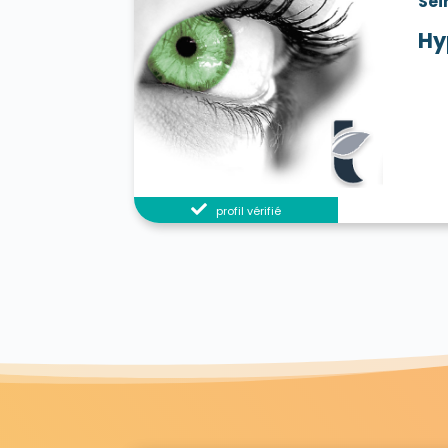
Sei
Hy
profil vérifié