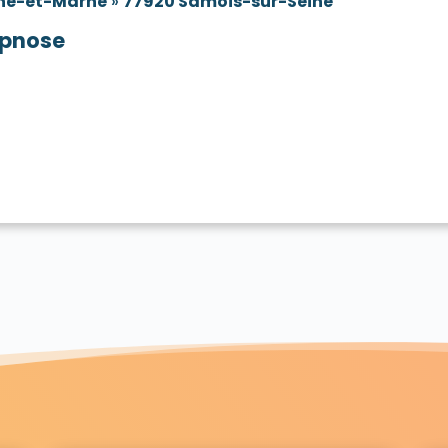
ne-et-Marne
»
77920 Samois-sur-Seine
pnose