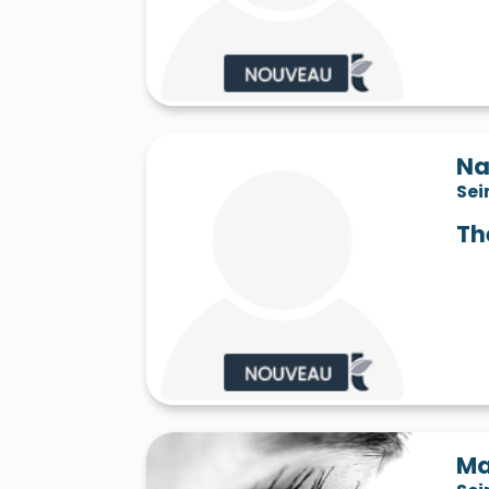
Saint-Jean-les-Deux-Jumeaux 77660
S
Saint-Mard 77230
Saint-Mars-Vieux-Ma
Saint-Martin-en-Bière 77630
Saint-Mér
Saint-Pathus 77178
Saint-Pierre-lès-N
Saint-Sauveur-sur-École 77930
Saint-S
Sammeron 77260
Samois-sur-Seine 77
Savins 77650
Seine-Port 77240
Sept-
Na
Sivry-Courtry 77115
Sognolles-en-Monto
Sei
Sourdun 77171
Tancrou 77440
Thénis
Tigeaux 77163
La Tombe 77130
Torcy
Th
Treuzy-Levelay 77710
Trilbardou 77450
Vaires-sur-Marne 77360
Valence-en-B
Le Vaudoué 77123
Vaudoy-en-Brie 7714
Verneuil-l'Étang 77390
Vernou-la-Celle
Villebéon 77710
Villecerf 77250
Ville
Villeneuve-le-Comte 77174
Villeneuve-
Villeneuve-sur-Bellot 77510
Villenoy 77
Villiers-en-Bière 77190
Villiers-Saint-G
Villuis 77480
Vimpelles 77520
Vinant
Voulton 77560
Voulx 77940
Vulaines-
Ma