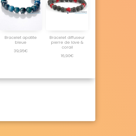
Bracelet apatite
Bracelet diffuseur
bleue
pierre de lave &
corail
39,95
€
16,90
€