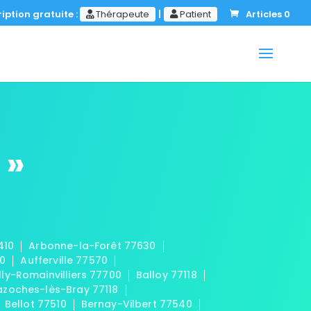
iption gratuite :
Thérapeute
|
Patient
Articles 0
 »
410
Arbonne-la-Forêt 77630
20
Aufferville 77570
lly-Romainvilliers 77700
Balloy 77118
azoches-lès-Bray 77118
Bellot 77510
Bernay-Vilbert 77540