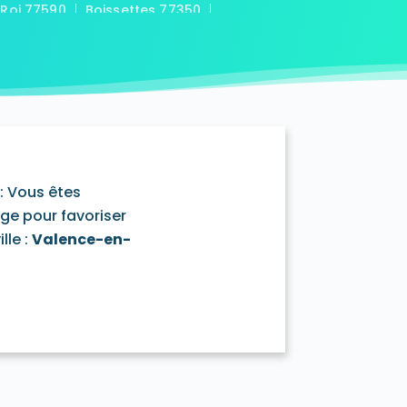
-Roi 77590
Boissettes 77350
7169
Boitron 77750
Bombon 77720
0
Bransles 77620
ou-sur-Chantereine 77177
s 77760
Cannes-Écluse 77130
-en-Montois 77520
Chalautre-la-Petite 77160
77430
Champcenest 77560
Chanteloup-en-Brie 77600
outils 77320
: Vous êtes
mentray 77410
Charny 77410
age pour favoriser
elet-en-Brie 77820
lle :
Valence-en-
in-Neufmontiers 77124
ssy 77700
Chevrainvilliers 77760
77730
Claye-Souilly 77410
0
Conches-sur-Gondoire 77600
-Dames 77860
les-en-Bassée 77126
0
Courtry 77181
Coutençon 77154
0
Crisenoy 77390
Cuisy 77165
Dagny 77320