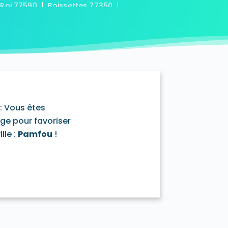
-Roi 77590
Boissettes 77350
7169
Boitron 77750
Bombon 77720
0
Bransles 77620
ou-sur-Chantereine 77177
s 77760
Cannes-Écluse 77130
-en-Montois 77520
Chalautre-la-Petite 77160
77430
Champcenest 77560
Chanteloup-en-Brie 77600
outils 77320
: Vous êtes
mentray 77410
Charny 77410
age pour favoriser
elet-en-Brie 77820
lle :
Pamfou
!
in-Neufmontiers 77124
ssy 77700
Chevrainvilliers 77760
77730
Claye-Souilly 77410
0
Conches-sur-Gondoire 77600
-Dames 77860
les-en-Bassée 77126
0
Courtry 77181
Coutençon 77154
0
Crisenoy 77390
Cuisy 77165
Dagny 77320