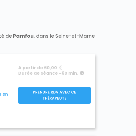
t 77400
Darvault 77140
a-Ramée 77139
Échouboulains 77830
7940
Étrépilly 77139
Everly 77157
y 77133
Férolles-Attilly 77150
leury-en-Bière 77930
nailles 77370
ité de
Pamfou
, dans le Seine-et-Marne
Frétoy 77320
Fromont 77760
77910
890
Gouaix 77114
Gouvernes 77400
-Armainvilliers 77220
e 77760
Guermantes 77600
A partir de 60,00
50
Hermé 77114
Hondevilliers 77510
Durée de séance ~60 min.
verny 77165
Jablines 77450
sur-Morin 77320
Juilly 77230
Lescherolles 77320
Lesches 77450
PRENDRE RDV AVEC CE
n en
iverdy-en-Brie 77220
THÉRAPEUTE
Longueville 77650
sles-Ormeaux 77540
Luzancy 77138
celles-en-Brie 77580
s Marêts 77560
0
Mary-sur-Marne 77440
7350
Meigneux 77520