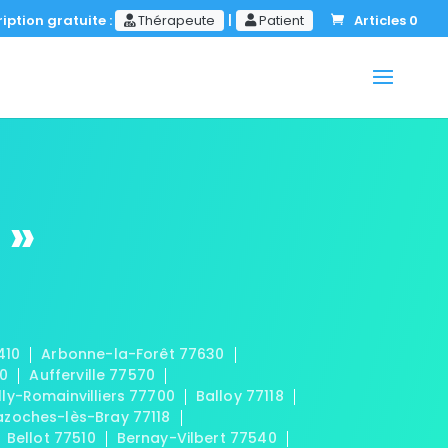
iption gratuite :
Thérapeute
|
Patient
Articles 0
 »
410
Arbonne-la-Forêt 77630
20
Aufferville 77570
lly-Romainvilliers 77700
Balloy 77118
azoches-lès-Bray 77118
Bellot 77510
Bernay-Vilbert 77540