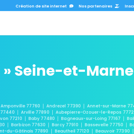
Création de site internet
Nos partenaires
Inscr
 » Seine-et-Marne
Amponville 77760
Andrezel 77390
Annet-sur-Marne 77
 77440
Arville 77890
Aubepierre-Ozouer-le-Repos 777
von 77210
Baby 77480
Bagneaux-sur-Loing 77167
Bai
30
Barbizon 77630
Barcy 77910
Bassevelle 77750
B
t-du-Gâtinais 77890
Beautheil 77120
Beauvoir 77390