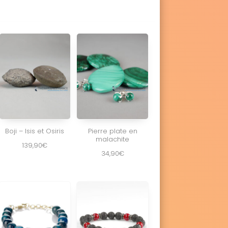
Boji – Isis et Osiris
Pierre plate en
malachite
139,90
€
34,90
€