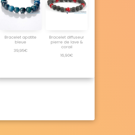
Bracelet apatite
Bracelet diffuseur
bleue
pierre de lave &
corail
39,95
€
16,90
€