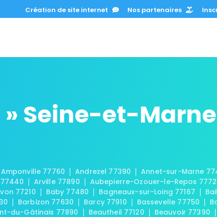
Création de site internet
Nos partenaires
Inscr
 » Seine-et-Marne
Amponville 77760
Andrezel 77390
Annet-sur-Marne 77
 77440
Arville 77890
Aubepierre-Ozouer-le-Repos 777
von 77210
Baby 77480
Bagneaux-sur-Loing 77167
Bai
30
Barbizon 77630
Barcy 77910
Bassevelle 77750
B
t-du-Gâtinais 77890
Beautheil 77120
Beauvoir 77390