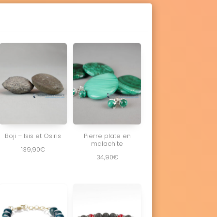
Boji – Isis et Osiris
Pierre plate en
malachite
139,90
€
34,90
€