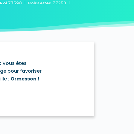
-Roi 77590
Boissettes 77350
7169
Boitron 77750
Bombon 77720
0
Bransles 77620
ou-sur-Chantereine 77177
s 77760
Cannes-Écluse 77130
-en-Montois 77520
Chalautre-la-Petite 77160
77430
Champcenest 77560
Chanteloup-en-Brie 77600
outils 77320
: Vous êtes
mentray 77410
Charny 77410
age pour favoriser
elet-en-Brie 77820
lle :
Ormesson
!
in-Neufmontiers 77124
ssy 77700
Chevrainvilliers 77760
77730
Claye-Souilly 77410
0
Conches-sur-Gondoire 77600
-Dames 77860
les-en-Bassée 77126
0
Courtry 77181
Coutençon 77154
0
Crisenoy 77390
Cuisy 77165
Dagny 77320