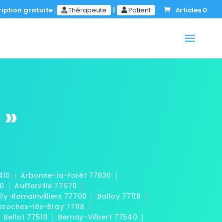
iption gratuite :
Thérapeute
|
Patient
Articles 0
 »
410
Arbonne-la-Forêt 77630
20
Aufferville 77570
lly-Romainvilliers 77700
Balloy 77118
azoches-lès-Bray 77118
Bellot 77510
Bernay-Vilbert 77540