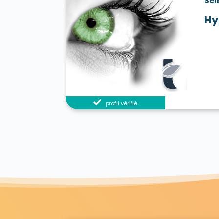
Sei
Hy
profil vérifié