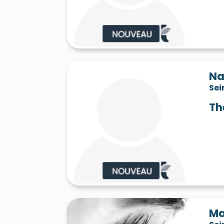
Saint-Jean-les-Deux-Jumeaux 77660
S
Saint-Mard 77230
Saint-Mars-Vieux-Ma
Saint-Martin-en-Bière 77630
Saint-Mér
Saint-Pathus 77178
Saint-Pierre-lès-N
Saint-Sauveur-sur-École 77930
Saint-S
Sammeron 77260
Samois-sur-Seine 77
Savins 77650
Seine-Port 77240
Sept-
Na
Sivry-Courtry 77115
Sognolles-en-Monto
Sei
Sourdun 77171
Tancrou 77440
Thénis
Tigeaux 77163
La Tombe 77130
Torcy
Th
Treuzy-Levelay 77710
Trilbardou 77450
Vaires-sur-Marne 77360
Valence-en-Br
Le Vaudoué 77123
Vaudoy-en-Brie 7714
Verneuil-l'Étang 77390
Vernou-la-Celle
Villebéon 77710
Villecerf 77250
Ville
Villeneuve-le-Comte 77174
Villeneuve-
Villeneuve-sur-Bellot 77510
Villenoy 77
Villiers-en-Bière 77190
Villiers-Saint-G
Villuis 77480
Vimpelles 77520
Vinant
Voulton 77560
Voulx 77940
Vulaines-
Ma