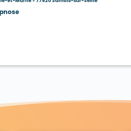
ne-et-Marne
»
77920 Samois-sur-Seine
pnose