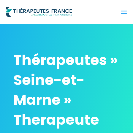
Thérapeutes »
Seine-et-
Marne »
Therapeute