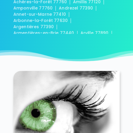
Achères-la-Forêt 77760
Amillis 77120
Amponville 77760
Andrezel 77390
Annet-sur-Marne 77410
Arbonne-la-Forêt 77630
Argentières 77390
Armentières-en-Brie 77440
Arville 77890
Aubepierre-Ozouer-le-Repos 77720
Aufferville 77570
Augers-en-Brie 77560
Aulnoy 77120
Avon 77210
Baby 77480
Bagneaux-sur-Loing 77167
Bailly-Romainvilliers 77700
Balloy 77118
Bannost-Villegagnon 77970
Barbey 77130
Barbizon 77630
Barcy 77910
Bassevelle 77750
Bazoches-lès-Bray 77118
Beauchery-Saint-Martin 77560
Beaumont-du-Gâtinais 77890
Beautheil 77120
Beauvoir 77390
Bellot 77510
Bernay-Vilbert 77540
Beton-Bazoches 77320
Bezalles 77970
Blandy 77115
Blennes 77940
Boisdon 77970
Bois-le-Roi 77590
Boissettes 77350