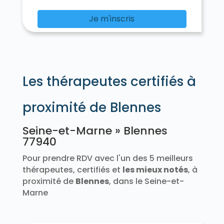
Chalautre-la-Petite 77160
Chalifert 77144
Chalmaison 77650
Chambry 77910
Je m'inscris
Chamigny 77260
Champagne-sur-Seine 77430
Champcenest 77560
Champdeuil 77390
Champeaux 77720
Champs-sur-Marne 77420
Les thérapeutes certifiés à
Changis-sur-Marne 77660
Chanteloup-en-Brie 77600
La Chapelle-Gauthier 77720
proximité de Blennes
La Chapelle-Iger 77540
La Chapelle-la-Reine 77760
Seine-et-Marne » Blennes
La Chapelle-Moutils 77320
77940
La Chapelle-Rablais 77370
La Chapelle-Saint-Sulpice 77160
Pour prendre RDV avec l'un des 5 meilleurs
Les Chapelles-Bourbon 77610
thérapeutes, certifiés et
les mieux notés
, à
Charmentray 77410
Charny 77410
proximité de
Blennes
, dans le Seine-et-
Chartrettes 77590
Chartronges 77320
Marne
Châteaubleau 77370
Château-Landon 77570
Le Châtelet-en-Brie 77820