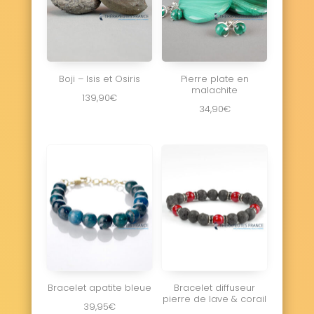
Ville-Saint-Jacques 77130
Villevaudé 77410
Villiers-en-Bière 77190
Villiers-Saint-Georges 77560
Villiers-sous-Grez 77760
Villiers-sur-Morin 77580
Villiers-sur-Seine 77114
Villuis 77480
Boji – Isis et Osiris
Pierre plate en
malachite
Vimpelles 77520
Vinantes 77230
139,90
€
Vincy-Manœuvre 77139
Voinsles 77540
34,90
€
Voisenon 77950
Voulangis 77580
Voulton 77560
Voulx 77940
Vulaines-lès-Provins 77160
Vulaines-sur-Seine 77870
Yèbles 77390
Bracelet apatite bleue
Bracelet diffuseur
pierre de lave & corail
39,95
€