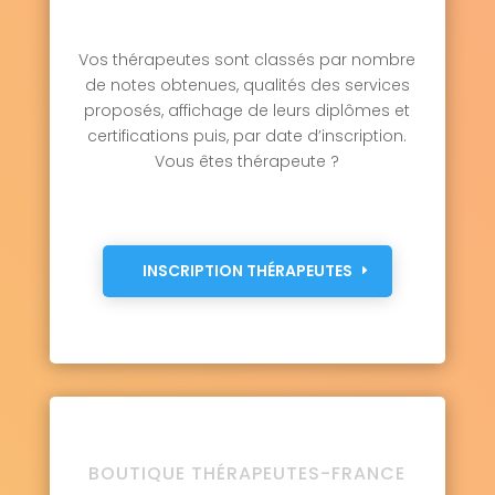
Saint-Germain-sous-Doue 77169
Saint-Germain-sur-École 77930
Saint-Germain-sur-Morin 77860
Vos thérapeutes sont classés par nombre
Saint-Hilliers 77160
de notes obtenues, qualités des services
Saint-Jean-les-Deux-Jumeaux 77660
proposés, affichage de leurs diplômes et
Saint-Just-en-Brie 77370
certifications puis, par date d’inscription.
Saint-Léger 77510
Vous êtes thérapeute ?
Saint-Loup-de-Naud 77650
Saint-Mammès 77670
Saint-Mard 77230
Saint-Mars-Vieux-Maisons 77320
Saint-Martin-des-Champs 77320
Saint-Martin-du-Boschet 77320
INSCRIPTION THÉRAPEUTES
Saint-Martin-en-Bière 77630
Saint-Méry 77720
Saint-Mesmes 77410
Saint-Ouen-en-Brie 77720
Saint-Ouen-sur-Morin 77750
Saint-Pathus 77178
Saint-Pierre-lès-Nemours 77140
Saint-Rémy-la-Vanne 77320
Saints 77120
Saint-Sauveur-lès-Bray 77480
Saint-Sauveur-sur-École 77930
BOUTIQUE THÉRAPEUTES-FRANCE
Saint-Siméon 77169
Saint-Soupplets 77165