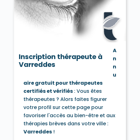
Boissise-la-Bertrand 77350
Boissise-le-Roi 77310
Boissy-aux-Cailles 77760
Boissy-le-Châtel 77169
Boitron 77750
Bombon 77720
Bougligny 77570
Boulancourt 77760
Bouleurs 77580
Bourron-Marlotte 77780
Boutigny 77470
A
Bransles 77620
Bray-sur-Seine 77480
Inscription thérapeute à
n
Bréau 77720
Brie-Comte-Robert 77170
Varreddes
La Brosse-Montceaux 77940
n
Brou-sur-Chantereine 77177
Burcy 77760
u
Bussières 77750
aire gratuit pour thérapeutes
Bussy-Saint-Georges 77600
certifiés et vérifiés
: Vous êtes
Bussy-Saint-Martin 77600
Buthiers 77760
Cannes-Écluse 77130
Carnetin 77400
thérapeutes ? Alors faites figurer
La Celle-sur-Morin 77515
Cély 77930
votre profil sur cette page pour
Cerneux 77320
Cesson 77240
favoriser l'accès au bien-être et aux
Cessoy-en-Montois 77520
thérapies brèves dans votre ville :
Chailly-en-Bière 77930
Chailly-en-Brie 77120
Chaintreaux 77460
Varreddes
!
Chalautre-la-Grande 77171