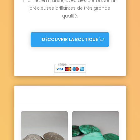
main et en France, avec des pierres semi-
Ury 77760
Ussy-sur-Marne 77260
précieuses brillantes de très grande
Vaires-sur-Marne 77360
qualité.
Valence-en-Brie 77830
Vanvillé 77370
Varennes-sur-Seine 77130
Varreddes 77910
Vaucourtois 77580
Le Vaudoué 77123
Vaudoy-en-Brie 77141
DÉCOUVRIR LA BOUTIQUE
Vaux-le-Pénil 77000
Vaux-sur-Lunain 77710
Vendrest 77440
Verdelot 77510
Verneuil-l'Étang 77390
Vernou-la-Celle-sur-Seine 77670
Vert-Saint-Denis 77240
Vieux-Champagne 77370
Vignely 77450
Villebéon 77710
Villecerf 77250
Villemaréchal 77710
Villemareuil 77470
Villemer 77250
Villenauxe-la-Petite 77480
Villeneuve-le-Comte 77174
Villeneuve-les-Bordes 77154
Villeneuve-Saint-Denis 77174
Villeneuve-sous-Dammartin 77230
Villeneuve-sur-Bellot 77510
Villenoy 77124
Villeparisis 77270
Villeroy 77410