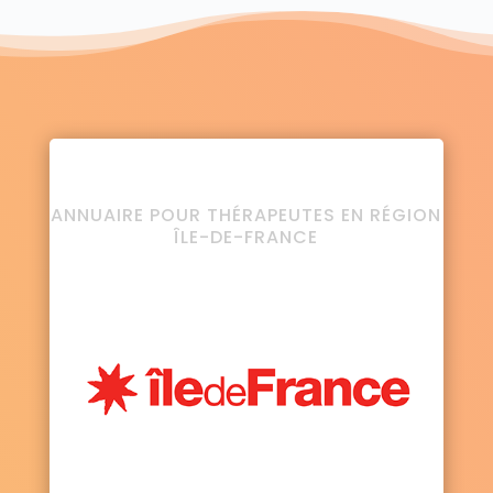
Quiers 77720
Quincy-Voisins 77860
Rampillon 77370
Réau 77550
Rebais 77510
Recloses 77760
Remauville 77710
Reuil-en-Brie 77260
La Rochette 77000
Roissy-en-Brie 77680
Rouilly 77160
Rouvres 77230
Rozay-en-Brie 77540
Rubelles 77950
Rumont 77760
Rupéreux 77560
Saâcy-sur-Marne 77730
ANNUAIRE POUR THÉRAPEUTES EN RÉGION
Sablonnières 77510
ÎLE-DE-FRANCE
Saint-Ange-le-Viel 77710
Saint-Augustin 77515
Saint-Barthélemy 77320
Saint-Brice 77160
Saint-Cyr-sur-Morin 77750
Saint-Denis-lès-Rebais 77510
Sainte-Aulde 77260
Sainte-Colombe 77650
Saint-Fargeau-Ponthierry 77310
Saint-Fiacre 77470
Saint-Germain-Laval 77130
Saint-Germain-Laxis 77950