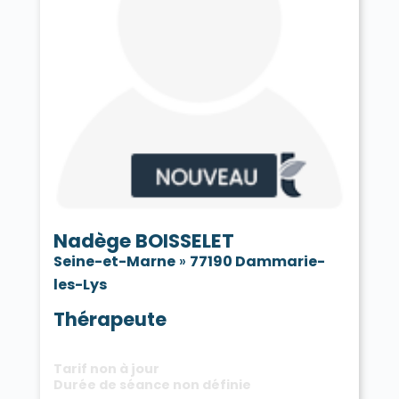
Marcilly 77139
Les Marêts 77560
Mareuil-lès-Meaux 77100
Marles-en-Brie 77610
Marolles-en-Brie 77120
Marolles-sur-Seine 77130
Mary-sur-Marne 77440
Mauperthuis 77120
Mauregard 77990
May-en-Multien 77145
Meaux 77100
Le Mée-sur-Seine 77350
Meigneux 77520
Meilleray 77320
Melun 77000
Melz-sur-Seine 77171
Méry-sur-Marne 77730
Le Mesnil-Amelot 77990
Messy 77410
Nadège BOISSELET
Misy-sur-Yonne 77130
Mitry-Mory 77290
Moisenay 77950
Moissy-Cramayel 77550
Seine-et-Marne
»
77190 Dammarie-
Mondreville 77570
les-Lys
Mons-en-Montois 77520
Montceaux-lès-Meaux 77470
Thérapeute
Montceaux-lès-Provins 77151
Montcourt-Fromonville 77140
Montdauphin 77320
Montenils 77320
Tarif non à jour
Durée de séance non définie
Montereau-Fault-Yonne 77130