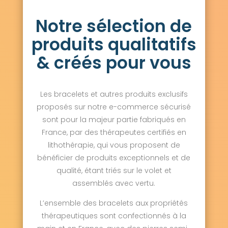
Saint-Thibault-des-Vignes 77400
Notre sélection de
Salins 77148
Sammeron 77260
Samois-sur-Seine 77920
Samoreau 77210
produits qualitatifs
Sancy 77580
Sancy-lès-Provins 77320
Savigny-le-Temple 77176
Savins 77650
& créés pour vous
Seine-Port 77240
Sept-Sorts 77260
Serris 77700
Servon 77170
Signy-Signets 77640
Sigy 77520
Les bracelets et autres produits exclusifs
Sivry-Courtry 77115
Sognolles-en-Montois 77520
proposés sur notre e-commerce sécurisé
Soignolles-en-Brie 77111
Soisy-Bouy 77650
sont pour la majeur partie fabriqués en
Solers 77111
Souppes-sur-Loing 77460
France, par des thérapeutes certifiés en
Sourdun 77171
Tancrou 77440
lithothérapie, qui vous proposent de
Thénisy 77520
Thieux 77230
bénéficier de produits exceptionnels et de
Thomery 77810
Thorigny-sur-Marne 77400
Thoury-Férottes 77940
Tigeaux 77163
qualité, étant triés sur le volet et
La Tombe 77130
Torcy 77200
assemblés avec vertu.
Touquin 77131
Tournan-en-Brie 77220
Tousson 77123
La Trétoire 77510
L’ensemble des bracelets aux propriétés
Treuzy-Levelay 77710
Trilbardou 77450
thérapeutiques sont confectionnés à la
Trilport 77470
Trocy-en-Multien 77440