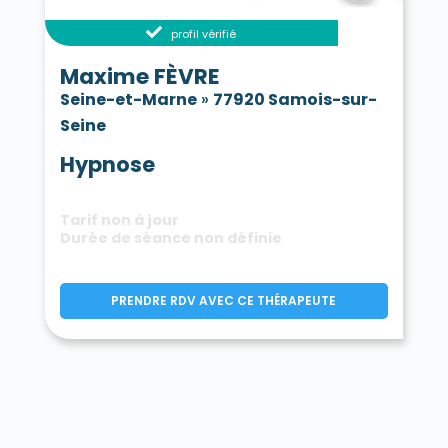
Noisy-sur-École 77123
Nonville 77140
profil vérifié
Noyen-sur-Seine 77114
Obsonville 77890
Ocquerre 77440
Oissery 77178
Maxime FÈVRE
Orly-sur-Morin 77750
Ormesson 77167
Seine-et-Marne
»
77920 Samois-sur-
Les Ormes-sur-Voulzie 77134
Othis 77280
Seine
Ozoir-la-Ferrière 77330
Ozouer-le-Voulgis 77390
Paley 77710
Hypnose
Pamfou 77830
Paroy 77520
Passy-sur-Seine 77480
Pécy 77970
Penchard 77124
Perthes 77930
Tarif non à jour
Pézarches 77131
Pierre-Levée 77580
Durée de séance non définie
Le Pin 77181
Le Plessis-aux-Bois 77165
Le Plessis-Feu-Aussoux 77540
Le Plessis-l'Évêque 77165
PRENDRE RDV AVEC CE THÉRAPEUTE
Le Plessis-Placy 77440
Poigny 77160
Poincy 77470
Poligny 77167
Pommeuse 77515
Pomponne 77400
Pontault-Combault 77340
Pontcarré 77135
Précy-sur-Marne 77410
Presles-en-Brie 77220
Pringy 77310
Provins 77160
Puisieux 77139