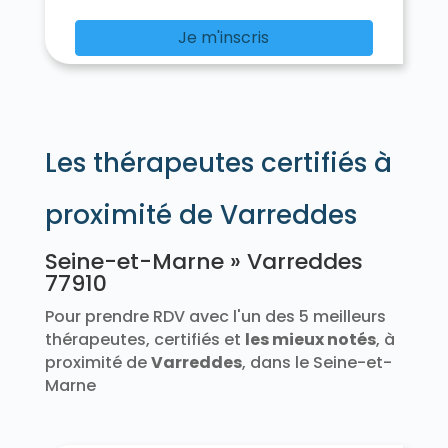
Chalautre-la-Petite 77160
Chalifert 77144
Chalmaison 77650
Chambry 77910
Je m'inscris
Chamigny 77260
Champagne-sur-Seine 77430
Champcenest 77560
Champdeuil 77390
Champeaux 77720
Champs-sur-Marne 77420
Les thérapeutes certifiés à
Changis-sur-Marne 77660
Chanteloup-en-Brie 77600
La Chapelle-Gauthier 77720
proximité de Varreddes
La Chapelle-Iger 77540
La Chapelle-la-Reine 77760
Seine-et-Marne » Varreddes
La Chapelle-Moutils 77320
77910
La Chapelle-Rablais 77370
La Chapelle-Saint-Sulpice 77160
Pour prendre RDV avec l'un des 5 meilleurs
Les Chapelles-Bourbon 77610
thérapeutes, certifiés et
les mieux notés
, à
Charmentray 77410
Charny 77410
proximité de
Varreddes
, dans le Seine-et-
Chartrettes 77590
Chartronges 77320
Marne
Châteaubleau 77370
Château-Landon 77570
Le Châtelet-en-Brie 77820