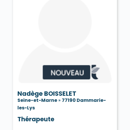
Marcilly 77139
Les Marêts 77560
Mareuil-lès-Meaux 77100
Marles-en-Brie 77610
Marolles-en-Brie 77120
Marolles-sur-Seine 77130
Mary-sur-Marne 77440
Mauperthuis 77120
Mauregard 77990
May-en-Multien 77145
Meaux 77100
Le Mée-sur-Seine 77350
Meigneux 77520
Meilleray 77320
Melun 77000
Melz-sur-Seine 77171
Méry-sur-Marne 77730
Le Mesnil-Amelot 77990
Messy 77410
Misy-sur-Yonne 77130
Mitry-Mory 77290
Moisenay 77950
Moissy-Cramayel 77550
Mondreville 77570
Nadège BOISSELET
Mons-en-Montois 77520
Seine-et-Marne
»
77190 Dammarie-
Montceaux-lès-Meaux 77470
les-Lys
Montceaux-lès-Provins 77151
Montcourt-Fromonville 77140
Thérapeute
Montdauphin 77320
Montenils 77320
Montereau-Fault-Yonne 77130