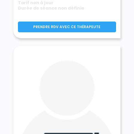
Germigny-l'Évêque 77910
Tarif non à jour
Germigny-sous-Coulombs 77840
Durée de séance non définie
Gesvres-le-Chapitre 77165
Giremoutiers 77120
Gironville 77890
Gouaix 77114
Gouvernes 77400
PRENDRE RDV AVEC CE THÉRAPEUTE
La Grande-Paroisse 77130
Grandpuits-Bailly-Carrois 77720
Gravon 77118
Gressy 77410
Gretz-Armainvilliers 77220
Grez-sur-Loing 77880
Grisy-Suisnes 77166
Grisy-sur-Seine 77480
Guérard 77580
Guercheville 77760
Guermantes 77600
Guignes 77390
Gurcy-le-Châtel 77520
Hautefeuille 77515
La Haute-Maison 77580
Héricy 77850
Hermé 77114
Hondevilliers 77510
La Houssaye-en-Brie 77610
Ichy 77890
Isles-les-Meldeuses 77440
Isles-lès-Villenoy 77450
Iverny 77165
Jablines 77450
Jaignes 77440
Jaulnes 77480
Jossigny 77600
Jouarre 77640
Jouy-le-Châtel 77970