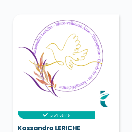
Châtenay-sur-Seine 77126
Châtenoy 77167
Châtillon-la-Borde 77820
Châtres 77610
Chauconin-Neufmontiers 77124
Chauffry 77169
Chaumes-en-Brie 77390
Chelles 77500
Chenoise 77160
Chenou 77570
Chessy 77700
Chevrainvilliers 77760
Chevru 77320
Chevry-Cossigny 77173
Chevry-en-Sereine 77710
Choisy-en-Brie 77320
Citry 77730
Claye-Souilly 77410
Clos-Fontaine 77370
Cocherel 77440
Collégien 77090
Combs-la-Ville 77380
Compans 77290
Conches-sur-Gondoire 77600
Condé-Sainte-Libiaire 77450
Congis-sur-Thérouanne 77440
Coubert 77170
Couilly-Pont-aux-Dames 77860
profil vérifié
Coulombs-en-Valois 77840
Coulommes 77580
Coulommiers 77120
Kassandra LERICHE
Coupvray 77700