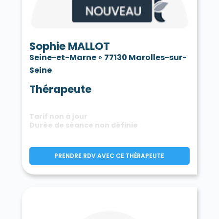
Jouy-sur-Morin 77320
Juilly 77230
Jutigny 77650
Lagny-sur-Marne 77400
Larchant 77760
Laval-en-Brie 77148
Léchelle 77171
Lescherolles 77320
Sophie MALLOT
Lesches 77450
Lésigny 77150
Seine-et-Marne
»
77130 Marolles-sur-
Leudon-en-Brie 77320
Lieusaint 77127
Seine
Limoges-Fourches 77550
Lissy 77550
Liverdy-en-Brie 77220
Thérapeute
Livry-sur-Seine 77000
Lizines 77650
Lizy-sur-Ourcq 77440
Lognes 77185
Longperrier 77230
Longueville 77650
Tarif non à jour
Lorrez-le-Bocage-Préaux 77710
Durée de séance non définie
Louan-Villegruis-Fontaine 77560
Luisetaines 77520
Lumigny-Nesles-Ormeaux 77540
PRENDRE RDV AVEC CE THÉRAPEUTE
Luzancy 77138
Machault 77133
La Madeleine-sur-Loing 77570
Magny-le-Hongre 77700
Maincy 77950
Maisoncelles-en-Brie 77580
Maisoncelles-en-Gâtinais 77570
Maison-Rouge 77370
Marchémoret 77230