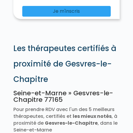
Chalautre-la-Petite 77160
Chalifert 77144
Chalmaison 77650
Chambry 77910
Je m'inscris
Chamigny 77260
Champagne-sur-Seine 77430
Champcenest 77560
Champdeuil 77390
Champeaux 77720
Champs-sur-Marne 77420
Les thérapeutes certifiés à
Changis-sur-Marne 77660
Chanteloup-en-Brie 77600
La Chapelle-Gauthier 77720
proximité de Gesvres-le-
La Chapelle-Iger 77540
La Chapelle-la-Reine 77760
Chapitre
La Chapelle-Moutils 77320
La Chapelle-Rablais 77370
La Chapelle-Saint-Sulpice 77160
Seine-et-Marne » Gesvres-le-
Les Chapelles-Bourbon 77610
Chapitre 77165
Charmentray 77410
Charny 77410
Pour prendre RDV avec l'un des 5 meilleurs
Chartrettes 77590
Chartronges 77320
thérapeutes, certifiés et
les mieux notés
, à
Châteaubleau 77370
Château-Landon 77570
proximité de
Gesvres-le-Chapitre
, dans le
Le Châtelet-en-Brie 77820
Seine-et-Marne