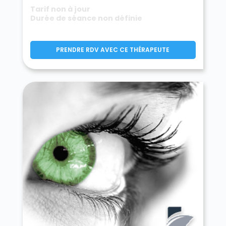
Montereau-sur-le-Jard 77950
Tarif non à jour
Montévrain 77144
Durée de séance non définie
Montgé-en-Goële 77230
Monthyon 77122
Montigny-le-Guesdier 77480
Montigny-Lencoup 77520
PRENDRE RDV AVEC CE THÉRAPEUTE
Montigny-sur-Loing 77690
Montmachoux 77940
Montolivet 77320
Montry 77450
Moret-Loing-et-Orvanne 77250
Mormant 77720
Mortcerf 77163
Mortery 77160
Mouroux 77120
Mousseaux-lès-Bray 77480
Moussy-le-Neuf 77230
Moussy-le-Vieux 77230
Mouy-sur-Seine 77480
Nandy 77176
Nangis 77370
Nanteau-sur-Essonne 77760
Nanteau-sur-Lunain 77710
Nanteuil-lès-Meaux 77100
Nanteuil-sur-Marne 77730
Nantouillet 77230
Nemours 77140
Neufmoutiers-en-Brie 77610
Noisiel 77186
Noisy-Rudignon 77940