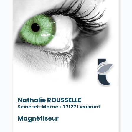
Égligny 77126
Égreville 77620
Émerainville 77184
Esbly 77450
Esmans 77940
Étrépilly 77139
Everly 77157
Évry-Grégy-sur-Yerre 77166
Faremoutiers 77515
Favières 77220
Faÿ-lès-Nemours 77167
Féricy 77133
Férolles-Attilly 77150
Ferrières-en-Brie 77164
La Ferté-Gaucher 77320
La Ferté-sous-Jouarre 77260
Flagy 77940
Fleury-en-Bière 77930
Fontainebleau 77300
Fontaine-Fourches 77480
Fontaine-le-Port 77590
Fontains 77370
Fontenailles 77370
Fontenay-Trésigny 77610
Forfry 77165
Nathalie ROUSSELLE
Forges 77130
Fouju 77390
Seine-et-Marne
»
77127 Lieusaint
Fresnes-sur-Marne 77410
Frétoy 77320
Fromont 77760
Fublaines 77470
Magnétiseur
Garentreville 77890
Gastins 77370
La Genevraye 77690