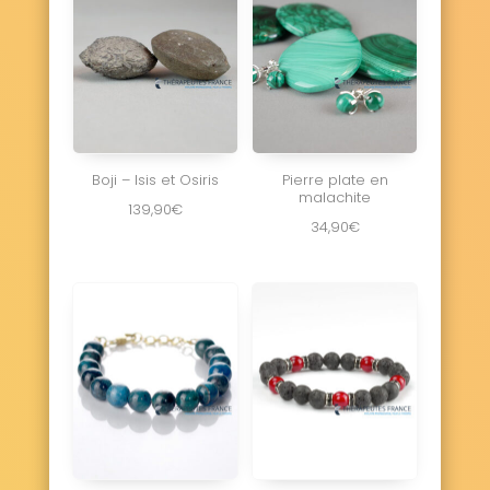
Ville-Saint-Jacques 77130
Villevaudé 77410
Villiers-en-Bière 77190
Villiers-Saint-Georges 77560
Villiers-sous-Grez 77760
Villiers-sur-Morin 77580
Villiers-sur-Seine 77114
Villuis 77480
Vimpelles 77520
Vinantes 77230
Vincy-Manœuvre 77139
Voinsles 77540
Boji – Isis et Osiris
Pierre plate en
Voisenon 77950
Voulangis 77580
malachite
139,90
€
Voulton 77560
Voulx 77940
34,90
€
Vulaines-lès-Provins 77160
Vulaines-sur-Seine 77870
Yèbles 77390