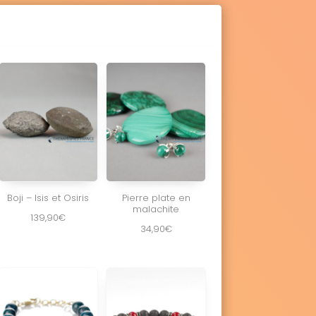
Boji – Isis et Osiris
Pierre plate en
malachite
139,90
€
34,90
€