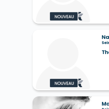
Saint-Jean-les-Deux-Jumeaux 77660
S
Saint-Mard 77230
Saint-Mars-Vieux-Ma
Saint-Martin-en-Bière 77630
Saint-Mér
Saint-Pathus 77178
Saint-Pierre-lès-N
Saint-Sauveur-sur-École 77930
Saint-S
Sammeron 77260
Samois-sur-Seine 77
Savins 77650
Seine-Port 77240
Sept-
Na
Sivry-Courtry 77115
Sognolles-en-Monto
Sei
Sourdun 77171
Tancrou 77440
Thénis
Tigeaux 77163
La Tombe 77130
Torcy
Th
Treuzy-Levelay 77710
Trilbardou 77450
Vaires-sur-Marne 77360
Valence-en-Br
Le Vaudoué 77123
Vaudoy-en-Brie 7714
Verneuil-l'Étang 77390
Vernou-la-Celle
Villebéon 77710
Villecerf 77250
Ville
Villeneuve-le-Comte 77174
Villeneuve-
Villeneuve-sur-Bellot 77510
Villenoy 77
Villiers-en-Bière 77190
Villiers-Saint-G
Villuis 77480
Vimpelles 77520
Vinant
Voulton 77560
Voulx 77940
Vulaines-
Ma