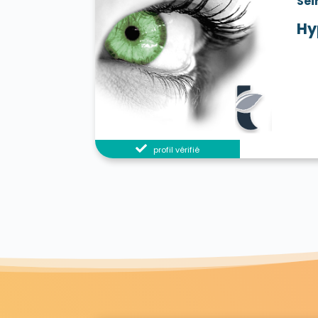
Sei
Hy
profil vérifié