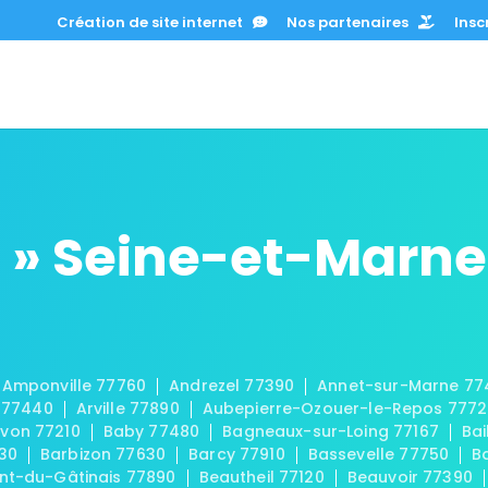
Création de site internet
Nos partenaires
Inscr
 » Seine-et-Marne
Amponville 77760
Andrezel 77390
Annet-sur-Marne 77
 77440
Arville 77890
Aubepierre-Ozouer-le-Repos 777
von 77210
Baby 77480
Bagneaux-sur-Loing 77167
Bai
30
Barbizon 77630
Barcy 77910
Bassevelle 77750
B
t-du-Gâtinais 77890
Beautheil 77120
Beauvoir 77390