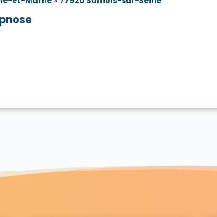
ne-et-Marne
»
77920 Samois-sur-Seine
pnose