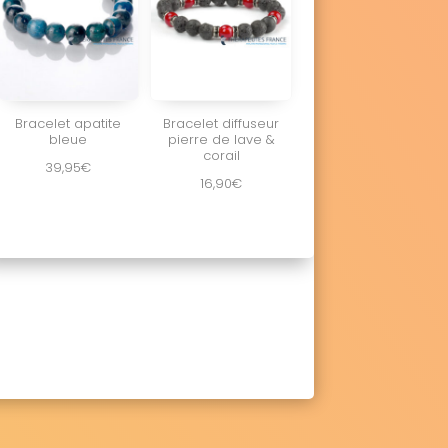
Bracelet apatite
Bracelet diffuseur
bleue
pierre de lave &
corail
39,95
€
16,90
€