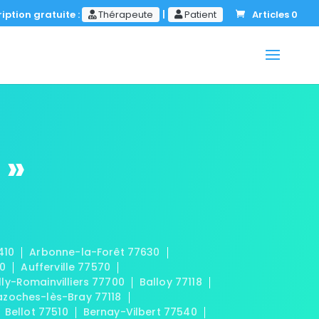
iption gratuite :
Thérapeute
|
Patient
Articles 0
 »
410
Arbonne-la-Forêt 77630
20
Aufferville 77570
lly-Romainvilliers 77700
Balloy 77118
azoches-lès-Bray 77118
Bellot 77510
Bernay-Vilbert 77540