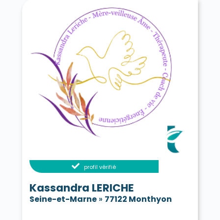
Châtenay-sur-Seine 77126
Châtenoy 77167
Châtillon-la-Borde 77820
Châtres 77610
Chauconin-Neufmontiers 77124
Chauffry 77169
Chaumes-en-Brie 77390
Chelles 77500
Chenoise 77160
Chenou 77570
Chessy 77700
Chevrainvilliers 77760
Chevru 77320
Chevry-Cossigny 77173
Chevry-en-Sereine 77710
Choisy-en-Brie 77320
Citry 77730
Claye-Souilly 77410
Clos-Fontaine 77370
Cocherel 77440
Collégien 77090
Combs-la-Ville 77380
Compans 77290
Conches-sur-Gondoire 77600
Condé-Sainte-Libiaire 77450
profil vérifié
Congis-sur-Thérouanne 77440
Coubert 77170
Kassandra LERICHE
Couilly-Pont-aux-Dames 77860
Seine-et-Marne
»
77122 Monthyon
Coulombs-en-Valois 77840
Coulommes 77580
Coulommiers 77120
Coupvray 77700