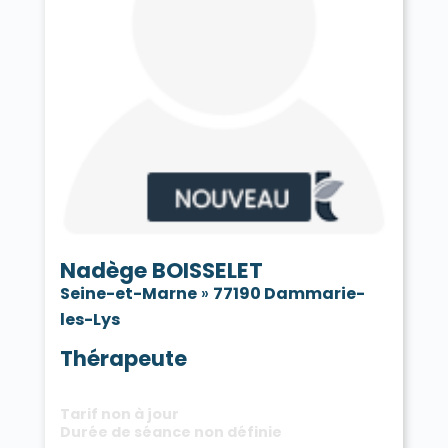
Marcilly 77139
Les Marêts 77560
Mareuil-lès-Meaux 77100
Marles-en-Brie 77610
Marolles-en-Brie 77120
Marolles-sur-Seine 77130
Mary-sur-Marne 77440
Mauperthuis 77120
Mauregard 77990
May-en-Multien 77145
Meaux 77100
Le Mée-sur-Seine 77350
Meigneux 77520
Meilleray 77320
Melun 77000
Melz-sur-Seine 77171
Méry-sur-Marne 77730
Le Mesnil-Amelot 77990
Messy 77410
Nadège BOISSELET
Misy-sur-Yonne 77130
Mitry-Mory 77290
Moisenay 77950
Moissy-Cramayel 77550
Seine-et-Marne
»
77190 Dammarie-
Mondreville 77570
les-Lys
Mons-en-Montois 77520
Montceaux-lès-Meaux 77470
Thérapeute
Montceaux-lès-Provins 77151
Montcourt-Fromonville 77140
Montdauphin 77320
Montenils 77320
Tarif non à jour
Durée de séance non définie
Montereau-Fault-Yonne 77130