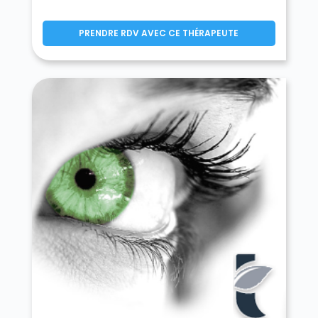
Montereau-sur-le-Jard 77950
Montévrain 77144
PRENDRE RDV AVEC CE THÉRAPEUTE
Montgé-en-Goële 77230
Monthyon 77122
Montigny-le-Guesdier 77480
Montigny-Lencoup 77520
Montigny-sur-Loing 77690
Montmachoux 77940
Montolivet 77320
Montry 77450
Moret-Loing-et-Orvanne 77250
Mormant 77720
Mortcerf 77163
Mortery 77160
Mouroux 77120
Mousseaux-lès-Bray 77480
Moussy-le-Neuf 77230
Moussy-le-Vieux 77230
Mouy-sur-Seine 77480
Nandy 77176
Nangis 77370
Nanteau-sur-Essonne 77760
Nanteau-sur-Lunain 77710
Nanteuil-lès-Meaux 77100
Nanteuil-sur-Marne 77730
Nantouillet 77230
Nemours 77140
Neufmoutiers-en-Brie 77610
Noisiel 77186
Noisy-Rudignon 77940