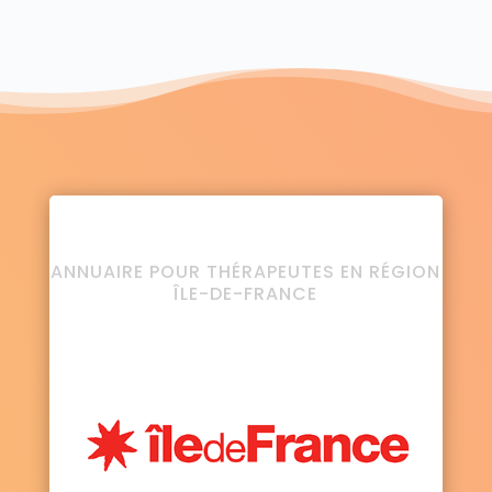
Quiers 77720
Quincy-Voisins 77860
Rampillon 77370
Réau 77550
Rebais 77510
Recloses 77760
Remauville 77710
Reuil-en-Brie 77260
La Rochette 77000
Roissy-en-Brie 77680
Rouilly 77160
Rouvres 77230
Rozay-en-Brie 77540
Rubelles 77950
Rumont 77760
Rupéreux 77560
Saâcy-sur-Marne 77730
Sablonnières 77510
Saint-Ange-le-Viel 77710
Saint-Augustin 77515
ANNUAIRE POUR THÉRAPEUTES EN RÉGION
Saint-Barthélemy 77320
Saint-Brice 77160
ÎLE-DE-FRANCE
Saint-Cyr-sur-Morin 77750
Saint-Denis-lès-Rebais 77510
Sainte-Aulde 77260
Sainte-Colombe 77650
Saint-Fargeau-Ponthierry 77310
Saint-Fiacre 77470
Saint-Germain-Laval 77130
Saint-Germain-Laxis 77950