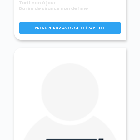
Germigny-l'Évêque 77910
Tarif non à jour
Germigny-sous-Coulombs 77840
Durée de séance non définie
Gesvres-le-Chapitre 77165
Giremoutiers 77120
Gironville 77890
Gouaix 77114
Gouvernes 77400
PRENDRE RDV AVEC CE THÉRAPEUTE
La Grande-Paroisse 77130
Grandpuits-Bailly-Carrois 77720
Gravon 77118
Gressy 77410
Gretz-Armainvilliers 77220
Grez-sur-Loing 77880
Grisy-Suisnes 77166
Grisy-sur-Seine 77480
Guérard 77580
Guercheville 77760
Guermantes 77600
Guignes 77390
Gurcy-le-Châtel 77520
Hautefeuille 77515
La Haute-Maison 77580
Héricy 77850
Hermé 77114
Hondevilliers 77510
La Houssaye-en-Brie 77610
Ichy 77890
Isles-les-Meldeuses 77440
Isles-lès-Villenoy 77450
Iverny 77165
Jablines 77450
Jaignes 77440
Jaulnes 77480
Jossigny 77600
Jouarre 77640
Jouy-le-Châtel 77970