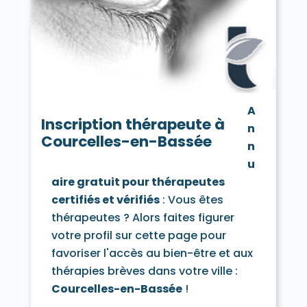
Boissise-la-Bertrand 77350
Boissise-le-Roi 77310
Boissy-aux-Cailles 77760
Boissy-le-Châtel 77169
Boitron 77750
Bombon 77720
Bougligny 77570
Boulancourt 77760
Bouleurs 77580
Bourron-Marlotte 77780
Boutigny 77470
A
Bransles 77620
Bray-sur-Seine 77480
Inscription thérapeute à
n
Bréau 77720
Brie-Comte-Robert 77170
Courcelles-en-Bassée
La Brosse-Montceaux 77940
n
Brou-sur-Chantereine 77177
Burcy 77760
u
Bussières 77750
aire gratuit pour thérapeutes
Bussy-Saint-Georges 77600
certifiés et vérifiés
: Vous êtes
Bussy-Saint-Martin 77600
Buthiers 77760
Cannes-Écluse 77130
Carnetin 77400
thérapeutes ? Alors faites figurer
La Celle-sur-Morin 77515
Cély 77930
votre profil sur cette page pour
Cerneux 77320
Cesson 77240
favoriser l'accès au bien-être et aux
Cessoy-en-Montois 77520
thérapies brèves dans votre ville :
Chailly-en-Bière 77930
Chailly-en-Brie 77120
Chaintreaux 77460
Courcelles-en-Bassée
!
Chalautre-la-Grande 77171