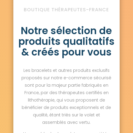
Saint-Thibault-des-Vignes 77400
BOUTIQUE THÉRAPEUTES-FRANCE
Salins 77148
Sammeron 77260
Samois-sur-Seine 77920
Samoreau 77210
Sancy 77580
Sancy-lès-Provins 77320
Notre sélection de
Savigny-le-Temple 77176
Savins 77650
Seine-Port 77240
Sept-Sorts 77260
produits qualitatifs
Serris 77700
Servon 77170
& créés pour vous
Signy-Signets 77640
Sigy 77520
Sivry-Courtry 77115
Sognolles-en-Montois 77520
Soignolles-en-Brie 77111
Soisy-Bouy 77650
Les bracelets et autres produits exclusifs
Solers 77111
Souppes-sur-Loing 77460
proposés sur notre e-commerce sécurisé
Sourdun 77171
Tancrou 77440
sont pour la majeur partie fabriqués en
Thénisy 77520
Thieux 77230
France, par des thérapeutes certifiés en
Thomery 77810
Thorigny-sur-Marne 77400
Thoury-Férottes 77940
Tigeaux 77163
lithothérapie, qui vous proposent de
La Tombe 77130
Torcy 77200
bénéficier de produits exceptionnels et de
Touquin 77131
Tournan-en-Brie 77220
qualité, étant triés sur le volet et
Tousson 77123
La Trétoire 77510
assemblés avec vertu.
Treuzy-Levelay 77710
Trilbardou 77450
Trilport 77470
Trocy-en-Multien 77440