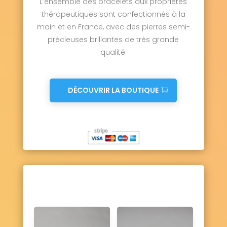
L’ensemble des bracelets aux propriétés
Ury 77760
Ussy-sur-Marne 77260
thérapeutiques sont confectionnés à la
Vaires-sur-Marne 77360
main et en France, avec des pierres semi-
Valence-en-Brie 77830
Vanvillé 77370
Varennes-sur-Seine 77130
précieuses brillantes de très grande
Varreddes 77910
Vaucourtois 77580
qualité.
Le Vaudoué 77123
Vaudoy-en-Brie 77141
Vaux-le-Pénil 77000
Vaux-sur-Lunain 77710
Vendrest 77440
DÉCOUVRIR LA BOUTIQUE
Verdelot 77510
Verneuil-l'Étang 77390
Vernou-la-Celle-sur-Seine 77670
Vert-Saint-Denis 77240
Vieux-Champagne 77370
Vignely 77450
Villebéon 77710
Villecerf 77250
Villemaréchal 77710
Villemareuil 77470
Villemer 77250
Villenauxe-la-Petite 77480
Villeneuve-le-Comte 77174
Villeneuve-les-Bordes 77154
Villeneuve-Saint-Denis 77174
Villeneuve-sous-Dammartin 77230
Villeneuve-sur-Bellot 77510
Villenoy 77124
Villeparisis 77270
Villeroy 77410