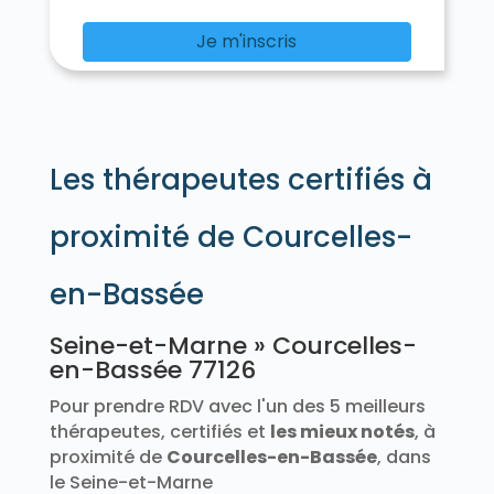
Chalautre-la-Petite 77160
Chalifert 77144
Chalmaison 77650
Chambry 77910
Je m'inscris
Chamigny 77260
Champagne-sur-Seine 77430
Champcenest 77560
Champdeuil 77390
Champeaux 77720
Champs-sur-Marne 77420
Les thérapeutes certifiés à
Changis-sur-Marne 77660
Chanteloup-en-Brie 77600
La Chapelle-Gauthier 77720
proximité de Courcelles-
La Chapelle-Iger 77540
La Chapelle-la-Reine 77760
en-Bassée
La Chapelle-Moutils 77320
La Chapelle-Rablais 77370
La Chapelle-Saint-Sulpice 77160
Seine-et-Marne » Courcelles-
Les Chapelles-Bourbon 77610
en-Bassée 77126
Charmentray 77410
Charny 77410
Pour prendre RDV avec l'un des 5 meilleurs
Chartrettes 77590
Chartronges 77320
thérapeutes, certifiés et
les mieux notés
, à
Châteaubleau 77370
Château-Landon 77570
proximité de
Courcelles-en-Bassée
, dans
Le Châtelet-en-Brie 77820
le Seine-et-Marne