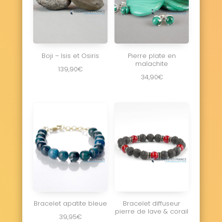
Ville-Saint-Jacques 77130
Villevaudé 77410
Villiers-en-Bière 77190
Villiers-Saint-Georges 77560
Villiers-sous-Grez 77760
Villiers-sur-Morin 77580
Villiers-sur-Seine 77114
Villuis 77480
Boji – Isis et Osiris
Pierre plate en
malachite
Vimpelles 77520
Vinantes 77230
139,90
€
Vincy-Manœuvre 77139
Voinsles 77540
34,90
€
Voisenon 77950
Voulangis 77580
Voulton 77560
Voulx 77940
Vulaines-lès-Provins 77160
Vulaines-sur-Seine 77870
Yèbles 77390
Bracelet apatite bleue
Bracelet diffuseur
pierre de lave & corail
39,95
€