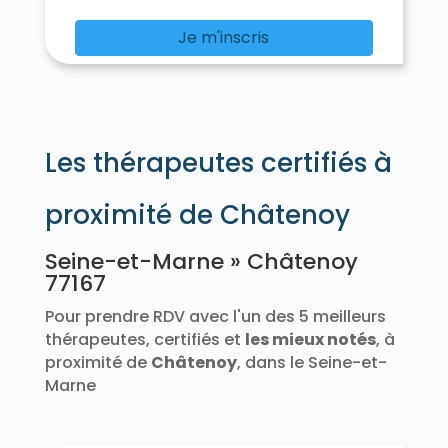
Chalautre-la-Petite 77160
Chalifert 77144
Chalmaison 77650
Chambry 77910
Je m'inscris
Chamigny 77260
Champagne-sur-Seine 77430
Champcenest 77560
Champdeuil 77390
Champeaux 77720
Champs-sur-Marne 77420
Les thérapeutes certifiés à
Changis-sur-Marne 77660
Chanteloup-en-Brie 77600
La Chapelle-Gauthier 77720
proximité de Châtenoy
La Chapelle-Iger 77540
La Chapelle-la-Reine 77760
Seine-et-Marne » Châtenoy
La Chapelle-Moutils 77320
77167
La Chapelle-Rablais 77370
La Chapelle-Saint-Sulpice 77160
Pour prendre RDV avec l'un des 5 meilleurs
Les Chapelles-Bourbon 77610
thérapeutes, certifiés et
les mieux notés
, à
Charmentray 77410
Charny 77410
proximité de
Châtenoy
, dans le Seine-et-
Chartrettes 77590
Chartronges 77320
Marne
Châteaubleau 77370
Château-Landon 77570
Le Châtelet-en-Brie 77820