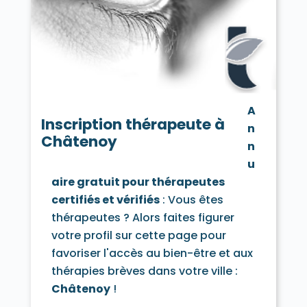
Boissise-la-Bertrand 77350
Boissise-le-Roi 77310
Boissy-aux-Cailles 77760
Boissy-le-Châtel 77169
Boitron 77750
Bombon 77720
Bougligny 77570
Boulancourt 77760
Bouleurs 77580
Bourron-Marlotte 77780
Boutigny 77470
A
Bransles 77620
Bray-sur-Seine 77480
Inscription thérapeute à
n
Bréau 77720
Brie-Comte-Robert 77170
Châtenoy
La Brosse-Montceaux 77940
n
Brou-sur-Chantereine 77177
Burcy 77760
u
Bussières 77750
aire gratuit pour thérapeutes
Bussy-Saint-Georges 77600
certifiés et vérifiés
: Vous êtes
Bussy-Saint-Martin 77600
Buthiers 77760
Cannes-Écluse 77130
Carnetin 77400
thérapeutes ? Alors faites figurer
La Celle-sur-Morin 77515
Cély 77930
votre profil sur cette page pour
Cerneux 77320
Cesson 77240
favoriser l'accès au bien-être et aux
Cessoy-en-Montois 77520
thérapies brèves dans votre ville :
Chailly-en-Bière 77930
Chailly-en-Brie 77120
Chaintreaux 77460
Châtenoy
!
Chalautre-la-Grande 77171