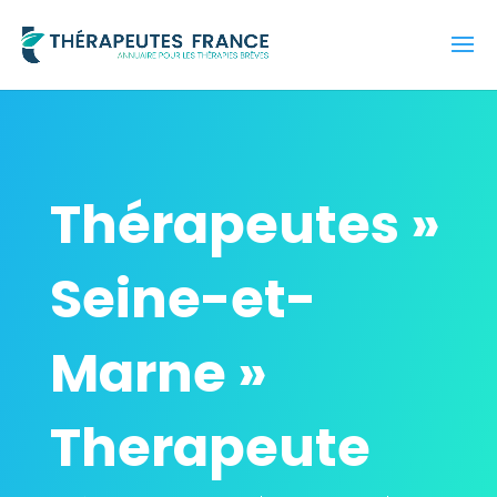
Thérapeutes »
Seine-et-
Marne »
Therapeute