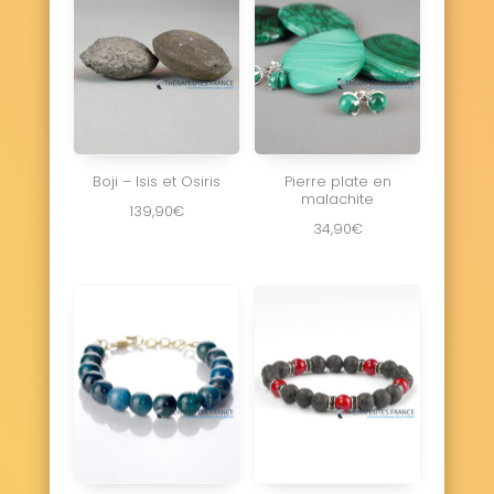
Ville-Saint-Jacques 77130
Villevaudé 77410
Villiers-en-Bière 77190
Villiers-Saint-Georges 77560
Villiers-sous-Grez 77760
Villiers-sur-Morin 77580
Villiers-sur-Seine 77114
Villuis 77480
Vimpelles 77520
Vinantes 77230
Vincy-Manœuvre 77139
Voinsles 77540
Boji – Isis et Osiris
Pierre plate en
Voisenon 77950
Voulangis 77580
malachite
139,90
€
Voulton 77560
Voulx 77940
34,90
€
Vulaines-lès-Provins 77160
Vulaines-sur-Seine 77870
Yèbles 77390