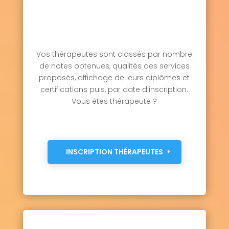
Saint-Germain-sous-Doue 77169
Saint-Germain-sur-École 77930
Saint-Germain-sur-Morin 77860
Saint-Hilliers 77160
Saint-Jean-les-Deux-Jumeaux 77660
Vos thérapeutes sont classés par nombre
Saint-Just-en-Brie 77370
de notes obtenues, qualités des services
Saint-Léger 77510
proposés, affichage de leurs diplômes et
Saint-Loup-de-Naud 77650
Saint-Mammès 77670
Saint-Mard 77230
certifications puis, par date d’inscription.
Saint-Mars-Vieux-Maisons 77320
Vous êtes thérapeute ?
Saint-Martin-des-Champs 77320
Saint-Martin-du-Boschet 77320
Saint-Martin-en-Bière 77630
Saint-Méry 77720
Saint-Mesmes 77410
INSCRIPTION THÉRAPEUTES
Saint-Ouen-en-Brie 77720
Saint-Ouen-sur-Morin 77750
Saint-Pathus 77178
Saint-Pierre-lès-Nemours 77140
Saint-Rémy-la-Vanne 77320
Saints 77120
Saint-Sauveur-lès-Bray 77480
Saint-Sauveur-sur-École 77930
Saint-Siméon 77169
Saint-Soupplets 77165