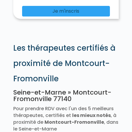
Chalautre-la-Petite 77160
Chalifert 77144
Chalmaison 77650
Chambry 77910
Je m'inscris
Chamigny 77260
Champagne-sur-Seine 77430
Champcenest 77560
Champdeuil 77390
Champeaux 77720
Champs-sur-Marne 77420
Les thérapeutes certifiés à
Changis-sur-Marne 77660
Chanteloup-en-Brie 77600
La Chapelle-Gauthier 77720
proximité de Montcourt-
La Chapelle-Iger 77540
La Chapelle-la-Reine 77760
Fromonville
La Chapelle-Moutils 77320
La Chapelle-Rablais 77370
La Chapelle-Saint-Sulpice 77160
Seine-et-Marne » Montcourt-
Les Chapelles-Bourbon 77610
Fromonville 77140
Charmentray 77410
Charny 77410
Pour prendre RDV avec l'un des 5 meilleurs
Chartrettes 77590
Chartronges 77320
thérapeutes, certifiés et
les mieux notés
, à
Châteaubleau 77370
Château-Landon 77570
proximité de
Montcourt-Fromonville
, dans
Le Châtelet-en-Brie 77820
le Seine-et-Marne