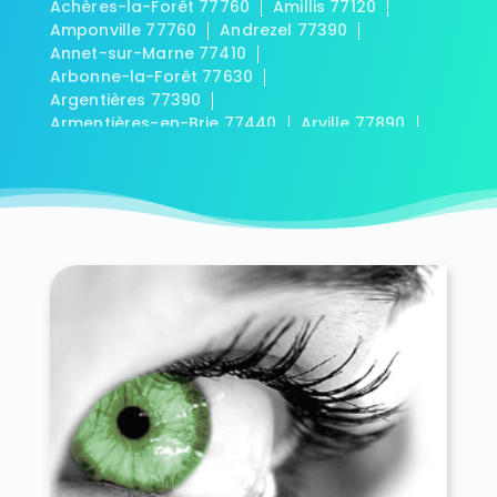
Achères-la-Forêt 77760
Amillis 77120
Amponville 77760
Andrezel 77390
Annet-sur-Marne 77410
Arbonne-la-Forêt 77630
Argentières 77390
Armentières-en-Brie 77440
Arville 77890
Aubepierre-Ozouer-le-Repos 77720
Aufferville 77570
Augers-en-Brie 77560
Aulnoy 77120
Avon 77210
Baby 77480
Bagneaux-sur-Loing 77167
Bailly-Romainvilliers 77700
Balloy 77118
Bannost-Villegagnon 77970
Barbey 77130
Barbizon 77630
Barcy 77910
Bassevelle 77750
Bazoches-lès-Bray 77118
Beauchery-Saint-Martin 77560
Beaumont-du-Gâtinais 77890
Beautheil 77120
Beauvoir 77390
Bellot 77510
Bernay-Vilbert 77540
Beton-Bazoches 77320
Bezalles 77970
Blandy 77115
Blennes 77940
Boisdon 77970
Bois-le-Roi 77590
Boissettes 77350