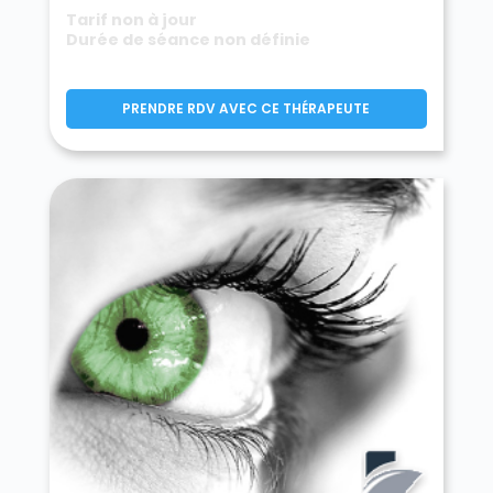
Montereau-sur-le-Jard 77950
Tarif non à jour
Montévrain 77144
Durée de séance non définie
Montgé-en-Goële 77230
Monthyon 77122
Montigny-le-Guesdier 77480
Montigny-Lencoup 77520
PRENDRE RDV AVEC CE THÉRAPEUTE
Montigny-sur-Loing 77690
Montmachoux 77940
Montolivet 77320
Montry 77450
Moret-Loing-et-Orvanne 77250
Mormant 77720
Mortcerf 77163
Mortery 77160
Mouroux 77120
Mousseaux-lès-Bray 77480
Moussy-le-Neuf 77230
Moussy-le-Vieux 77230
Mouy-sur-Seine 77480
Nandy 77176
Nangis 77370
Nanteau-sur-Essonne 77760
Nanteau-sur-Lunain 77710
Nanteuil-lès-Meaux 77100
Nanteuil-sur-Marne 77730
Nantouillet 77230
Nemours 77140
Neufmoutiers-en-Brie 77610
Noisiel 77186
Noisy-Rudignon 77940