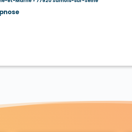
ne-et-Marne
»
77920 Samois-sur-Seine
pnose