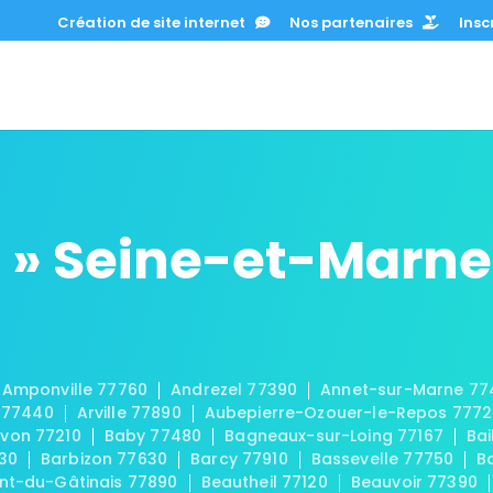
Création de site internet
Nos partenaires
Inscr
 » Seine-et-Marne
Amponville 77760
Andrezel 77390
Annet-sur-Marne 77
 77440
Arville 77890
Aubepierre-Ozouer-le-Repos 777
von 77210
Baby 77480
Bagneaux-sur-Loing 77167
Bai
30
Barbizon 77630
Barcy 77910
Bassevelle 77750
B
t-du-Gâtinais 77890
Beautheil 77120
Beauvoir 77390