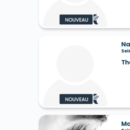
Saint-Jean-les-Deux-Jumeaux 77660
S
Saint-Mard 77230
Saint-Mars-Vieux-Ma
Saint-Martin-en-Bière 77630
Saint-Mér
Saint-Pathus 77178
Saint-Pierre-lès-N
Saint-Sauveur-sur-École 77930
Saint-S
Sammeron 77260
Samois-sur-Seine 77
Savins 77650
Seine-Port 77240
Sept-
Na
Sivry-Courtry 77115
Sognolles-en-Monto
Sei
Sourdun 77171
Tancrou 77440
Thénis
Tigeaux 77163
La Tombe 77130
Torcy
Th
Treuzy-Levelay 77710
Trilbardou 77450
Vaires-sur-Marne 77360
Valence-en-Br
Le Vaudoué 77123
Vaudoy-en-Brie 7714
Verneuil-l'Étang 77390
Vernou-la-Celle
Villebéon 77710
Villecerf 77250
Ville
Villeneuve-le-Comte 77174
Villeneuve-
Villeneuve-sur-Bellot 77510
Villenoy 77
Villiers-en-Bière 77190
Villiers-Saint-G
Villuis 77480
Vimpelles 77520
Vinant
Voulton 77560
Voulx 77940
Vulaines-
Ma