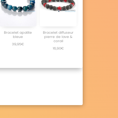
Bracelet apatite
Bracelet diffuseur
bleue
pierre de lave &
corail
39,95
€
16,90
€