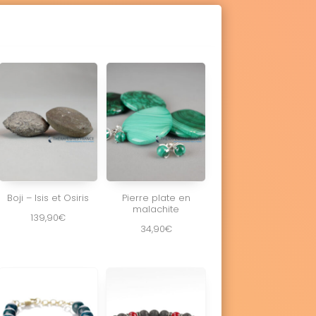
Boji – Isis et Osiris
Pierre plate en
malachite
139,90
€
34,90
€