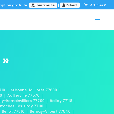
iption gratuite :
Thérapeute
|
Patient
Articles 0
 »
410
Arbonne-la-Forêt 77630
20
Aufferville 77570
lly-Romainvilliers 77700
Balloy 77118
azoches-lès-Bray 77118
Bellot 77510
Bernay-Vilbert 77540