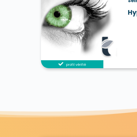
Sei
Hy
profil vérifié