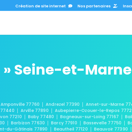
Création de site internet
Nos partenaires
Inscr
 » Seine-et-Marne
Amponville 77760
Andrezel 77390
Annet-sur-Marne 77
 77440
Arville 77890
Aubepierre-Ozouer-le-Repos 777
von 77210
Baby 77480
Bagneaux-sur-Loing 77167
Bai
30
Barbizon 77630
Barcy 77910
Bassevelle 77750
B
t-du-Gâtinais 77890
Beautheil 77120
Beauvoir 77390