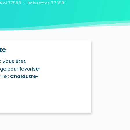
-Roi 77590
Boissettes 77350
7169
Boitron 77750
Bombon 77720
0
Bransles 77620
ou-sur-Chantereine 77177
s 77760
Cannes-Écluse 77130
-en-Montois 77520
Chalautre-la-Petite 77160
77430
Champcenest 77560
te
Chanteloup-en-Brie 77600
outils 77320
: Vous êtes
mentray 77410
Charny 77410
age pour favoriser
elet-en-Brie 77820
lle :
Chalautre-
in-Neufmontiers 77124
ssy 77700
Chevrainvilliers 77760
77730
Claye-Souilly 77410
0
Conches-sur-Gondoire 77600
-Dames 77860
les-en-Bassée 77126
0
Courtry 77181
Coutençon 77154
0
Crisenoy 77390
Cuisy 77165
Dagny 77320