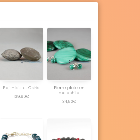
Boji – Isis et Osiris
Pierre plate en
malachite
139,90
€
34,90
€