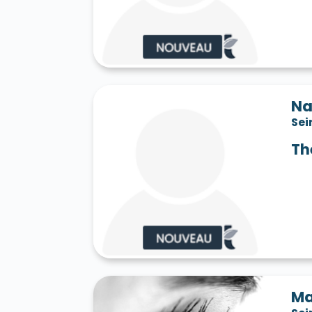
Saint-Jean-les-Deux-Jumeaux 77660
S
Saint-Mard 77230
Saint-Mars-Vieux-Ma
Saint-Martin-en-Bière 77630
Saint-Mér
Saint-Pathus 77178
Saint-Pierre-lès-N
Saint-Sauveur-sur-École 77930
Saint-S
Sammeron 77260
Samois-sur-Seine 77
Savins 77650
Seine-Port 77240
Sept-
Na
Sivry-Courtry 77115
Sognolles-en-Monto
Sei
Sourdun 77171
Tancrou 77440
Thénis
Tigeaux 77163
La Tombe 77130
Torcy
Th
Treuzy-Levelay 77710
Trilbardou 77450
Vaires-sur-Marne 77360
Valence-en-Br
Le Vaudoué 77123
Vaudoy-en-Brie 7714
Verneuil-l'Étang 77390
Vernou-la-Celle
Villebéon 77710
Villecerf 77250
Ville
Villeneuve-le-Comte 77174
Villeneuve-
Villeneuve-sur-Bellot 77510
Villenoy 77
Villiers-en-Bière 77190
Villiers-Saint-G
Villuis 77480
Vimpelles 77520
Vinant
Voulton 77560
Voulx 77940
Vulaines-
Ma