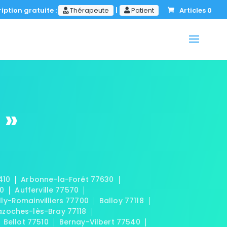
iption gratuite :
Thérapeute
|
Patient
Articles 0
 »
410
Arbonne-la-Forêt 77630
20
Aufferville 77570
lly-Romainvilliers 77700
Balloy 77118
azoches-lès-Bray 77118
Bellot 77510
Bernay-Vilbert 77540