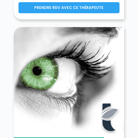
Montereau-sur-le-Jard 77950
PRENDRE RDV AVEC CE THÉRAPEUTE
Montévrain 77144
Montgé-en-Goële 77230
Monthyon 77122
Montigny-le-Guesdier 77480
Montigny-Lencoup 77520
Montigny-sur-Loing 77690
Montmachoux 77940
Montolivet 77320
Montry 77450
Moret-Loing-et-Orvanne 77250
Mormant 77720
Mortcerf 77163
Mortery 77160
Mouroux 77120
Mousseaux-lès-Bray 77480
Moussy-le-Neuf 77230
Moussy-le-Vieux 77230
Mouy-sur-Seine 77480
Nandy 77176
Nangis 77370
Nanteau-sur-Essonne 77760
Nanteau-sur-Lunain 77710
Nanteuil-lès-Meaux 77100
Nanteuil-sur-Marne 77730
Nantouillet 77230
Nemours 77140
Neufmoutiers-en-Brie 77610
Noisiel 77186
Noisy-Rudignon 77940