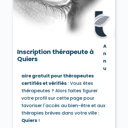
Boissise-la-Bertrand 77350
Boissise-le-Roi 77310
Boissy-aux-Cailles 77760
Boissy-le-Châtel 77169
Boitron 77750
Bombon 77720
Bougligny 77570
Boulancourt 77760
Bouleurs 77580
Bourron-Marlotte 77780
Boutigny 77470
A
Bransles 77620
Bray-sur-Seine 77480
Inscription thérapeute à
n
Bréau 77720
Brie-Comte-Robert 77170
Quiers
La Brosse-Montceaux 77940
n
Brou-sur-Chantereine 77177
Burcy 77760
u
Bussières 77750
aire gratuit pour thérapeutes
Bussy-Saint-Georges 77600
certifiés et vérifiés
: Vous êtes
Bussy-Saint-Martin 77600
Buthiers 77760
Cannes-Écluse 77130
Carnetin 77400
thérapeutes ? Alors faites figurer
La Celle-sur-Morin 77515
Cély 77930
votre profil sur cette page pour
Cerneux 77320
Cesson 77240
favoriser l'accès au bien-être et aux
Cessoy-en-Montois 77520
thérapies brèves dans votre ville :
Chailly-en-Bière 77930
Chailly-en-Brie 77120
Chaintreaux 77460
Quiers
!
Chalautre-la-Grande 77171