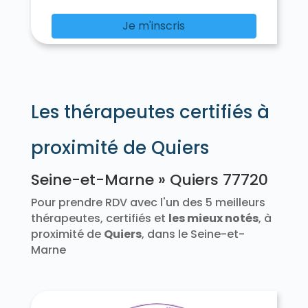
Chalautre-la-Petite 77160
Chalifert 77144
Chalmaison 77650
Chambry 77910
Je m'inscris
Chamigny 77260
Champagne-sur-Seine 77430
Champcenest 77560
Champdeuil 77390
Champeaux 77720
Champs-sur-Marne 77420
Les thérapeutes certifiés à
Changis-sur-Marne 77660
Chanteloup-en-Brie 77600
La Chapelle-Gauthier 77720
proximité de Quiers
La Chapelle-Iger 77540
La Chapelle-la-Reine 77760
Seine-et-Marne » Quiers 77720
La Chapelle-Moutils 77320
La Chapelle-Rablais 77370
Pour prendre RDV avec l'un des 5 meilleurs
La Chapelle-Saint-Sulpice 77160
thérapeutes, certifiés et
les mieux notés
, à
Les Chapelles-Bourbon 77610
proximité de
Quiers
, dans le Seine-et-
Charmentray 77410
Charny 77410
Marne
Chartrettes 77590
Chartronges 77320
Châteaubleau 77370
Château-Landon 77570
Le Châtelet-en-Brie 77820