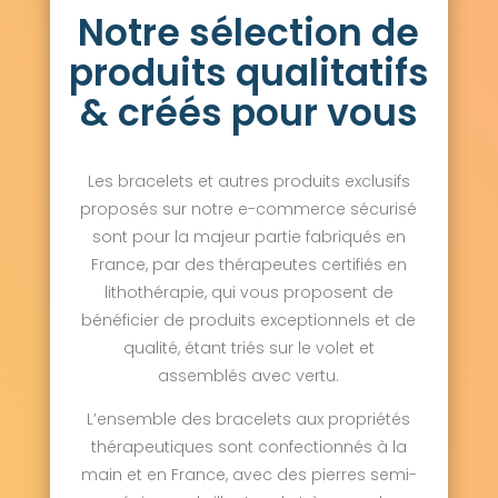
Notre sélection de
Saint-Thibault-des-Vignes 77400
Salins 77148
Sammeron 77260
produits qualitatifs
Samois-sur-Seine 77920
Samoreau 77210
Sancy 77580
Sancy-lès-Provins 77320
& créés pour vous
Savigny-le-Temple 77176
Savins 77650
Seine-Port 77240
Sept-Sorts 77260
Serris 77700
Servon 77170
Les bracelets et autres produits exclusifs
Signy-Signets 77640
Sigy 77520
Sivry-Courtry 77115
proposés sur notre e-commerce sécurisé
Sognolles-en-Montois 77520
sont pour la majeur partie fabriqués en
Soignolles-en-Brie 77111
Soisy-Bouy 77650
France, par des thérapeutes certifiés en
Solers 77111
Souppes-sur-Loing 77460
lithothérapie, qui vous proposent de
Sourdun 77171
Tancrou 77440
bénéficier de produits exceptionnels et de
Thénisy 77520
Thieux 77230
qualité, étant triés sur le volet et
Thomery 77810
Thorigny-sur-Marne 77400
Thoury-Férottes 77940
Tigeaux 77163
assemblés avec vertu.
La Tombe 77130
Torcy 77200
Touquin 77131
Tournan-en-Brie 77220
L’ensemble des bracelets aux propriétés
Tousson 77123
La Trétoire 77510
thérapeutiques sont confectionnés à la
Treuzy-Levelay 77710
Trilbardou 77450
main et en France, avec des pierres semi-
Trilport 77470
Trocy-en-Multien 77440