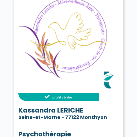
Châtenay-sur-Seine 77126
Châtenoy 77167
Châtillon-la-Borde 77820
Châtres 77610
Chauconin-Neufmontiers 77124
Chauffry 77169
Chaumes-en-Brie 77390
Chelles 77500
Chenoise 77160
Chenou 77570
Chessy 77700
Chevrainvilliers 77760
Chevru 77320
Chevry-Cossigny 77173
Chevry-en-Sereine 77710
Choisy-en-Brie 77320
Citry 77730
Claye-Souilly 77410
Clos-Fontaine 77370
Cocherel 77440
Collégien 77090
Combs-la-Ville 77380
Compans 77290
Conches-sur-Gondoire 77600
profil vérifié
Condé-Sainte-Libiaire 77450
Congis-sur-Thérouanne 77440
Kassandra LERICHE
Coubert 77170
Seine-et-Marne
»
77122 Monthyon
Couilly-Pont-aux-Dames 77860
Coulombs-en-Valois 77840
Coulommes 77580
Coulommiers 77120
Psychothérapie
Coupvray 77700