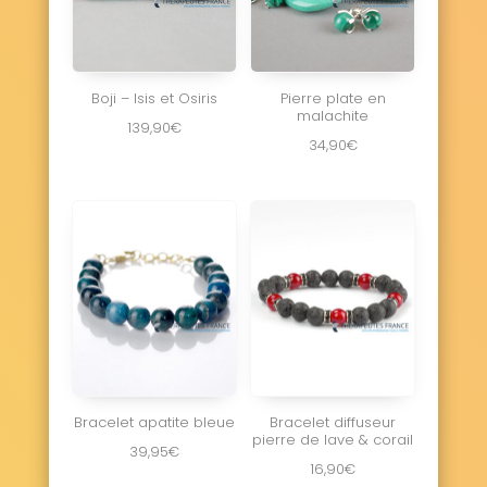
Ville-Saint-Jacques 77130
Villevaudé 77410
Villiers-en-Bière 77190
Villiers-Saint-Georges 77560
Villiers-sous-Grez 77760
Villiers-sur-Morin 77580
Boji – Isis et Osiris
Pierre plate en
malachite
Villiers-sur-Seine 77114
Villuis 77480
139,90
€
Vimpelles 77520
Vinantes 77230
34,90
€
Vincy-Manœuvre 77139
Voinsles 77540
Voisenon 77950
Voulangis 77580
Voulton 77560
Voulx 77940
Vulaines-lès-Provins 77160
Vulaines-sur-Seine 77870
Yèbles 77390
Bracelet apatite bleue
Bracelet diffuseur
pierre de lave & corail
39,95
€
16,90
€