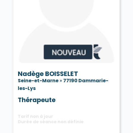
Marcilly 77139
Les Marêts 77560
Mareuil-lès-Meaux 77100
Marles-en-Brie 77610
Marolles-en-Brie 77120
Marolles-sur-Seine 77130
Mary-sur-Marne 77440
Mauperthuis 77120
Mauregard 77990
May-en-Multien 77145
Meaux 77100
Le Mée-sur-Seine 77350
Meigneux 77520
Meilleray 77320
Melun 77000
Melz-sur-Seine 77171
Méry-sur-Marne 77730
Nadège BOISSELET
Le Mesnil-Amelot 77990
Messy 77410
Misy-sur-Yonne 77130
Mitry-Mory 77290
Seine-et-Marne
»
77190 Dammarie-
Moisenay 77950
Moissy-Cramayel 77550
les-Lys
Mondreville 77570
Mons-en-Montois 77520
Thérapeute
Montceaux-lès-Meaux 77470
Montceaux-lès-Provins 77151
Montcourt-Fromonville 77140
Tarif non à jour
Durée de séance non définie
Montdauphin 77320
Montenils 77320
Montereau-Fault-Yonne 77130