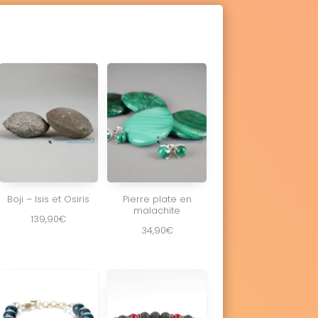
Boji – Isis et Osiris
Pierre plate en
malachite
139,90
€
34,90
€