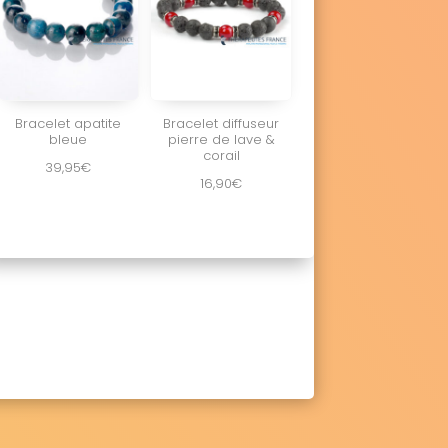
Bracelet apatite
Bracelet diffuseur
bleue
pierre de lave &
corail
39,95
€
16,90
€