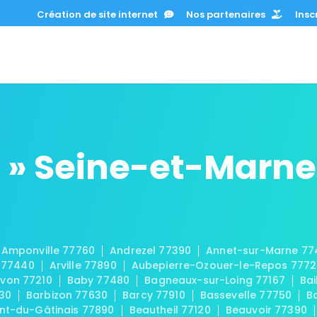
Création de site internet
Nos partenaires
Inscr
 » Seine-et-Marne
Amponville 77760
Andrezel 77390
Annet-sur-Marne 77
 77440
Arville 77890
Aubepierre-Ozouer-le-Repos 777
von 77210
Baby 77480
Bagneaux-sur-Loing 77167
Bai
30
Barbizon 77630
Barcy 77910
Bassevelle 77750
B
t-du-Gâtinais 77890
Beautheil 77120
Beauvoir 77390