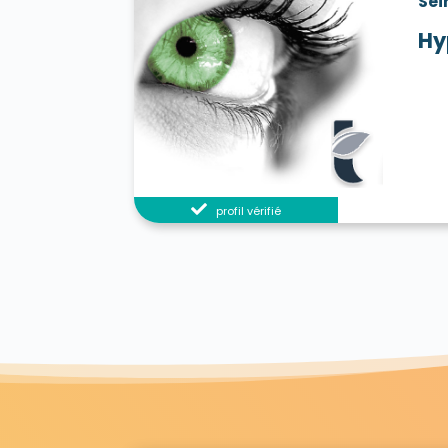
Sei
Hy
profil vérifié