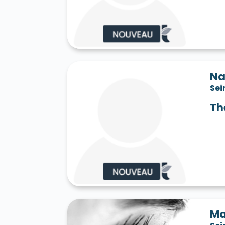
Saint-Jean-les-Deux-Jumeaux 77660
S
Saint-Mard 77230
Saint-Mars-Vieux-Ma
Saint-Martin-en-Bière 77630
Saint-Mér
Saint-Pathus 77178
Saint-Pierre-lès-N
Saint-Sauveur-sur-École 77930
Saint-S
Sammeron 77260
Samois-sur-Seine 77
Savins 77650
Seine-Port 77240
Sept-
Na
Sivry-Courtry 77115
Sognolles-en-Monto
Sei
Sourdun 77171
Tancrou 77440
Thénis
Tigeaux 77163
La Tombe 77130
Torcy
Th
Treuzy-Levelay 77710
Trilbardou 77450
Vaires-sur-Marne 77360
Valence-en-Br
Le Vaudoué 77123
Vaudoy-en-Brie 7714
Verneuil-l'Étang 77390
Vernou-la-Celle
Villebéon 77710
Villecerf 77250
Ville
Villeneuve-le-Comte 77174
Villeneuve-
Villeneuve-sur-Bellot 77510
Villenoy 77
Villiers-en-Bière 77190
Villiers-Saint-G
Villuis 77480
Vimpelles 77520
Vinant
Voulton 77560
Voulx 77940
Vulaines-
Ma