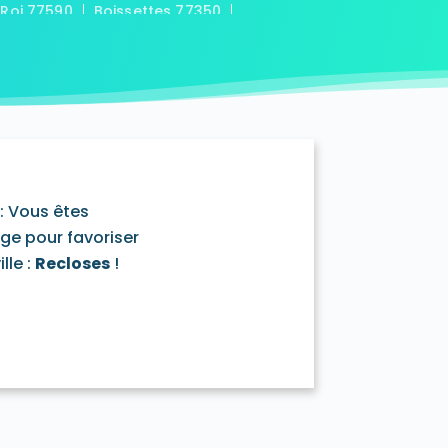
-Roi 77590
Boissettes 77350
7169
Boitron 77750
Bombon 77720
0
Bransles 77620
ou-sur-Chantereine 77177
s 77760
Cannes-Écluse 77130
-en-Montois 77520
Chalautre-la-Petite 77160
77430
Champcenest 77560
Chanteloup-en-Brie 77600
outils 77320
: Vous êtes
mentray 77410
Charny 77410
age pour favoriser
elet-en-Brie 77820
lle :
Recloses
!
in-Neufmontiers 77124
ssy 77700
Chevrainvilliers 77760
77730
Claye-Souilly 77410
0
Conches-sur-Gondoire 77600
-Dames 77860
les-en-Bassée 77126
0
Courtry 77181
Coutençon 77154
0
Crisenoy 77390
Cuisy 77165
Dagny 77320