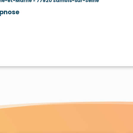
ne-et-Marne
»
77920 Samois-sur-Seine
pnose