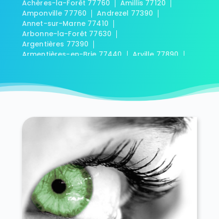
Achères-la-Forêt 77760
Amillis 77120
Amponville 77760
Andrezel 77390
Annet-sur-Marne 77410
Arbonne-la-Forêt 77630
Argentières 77390
Armentières-en-Brie 77440
Arville 77890
Aubepierre-Ozouer-le-Repos 77720
Aufferville 77570
Augers-en-Brie 77560
Aulnoy 77120
Avon 77210
Baby 77480
Bagneaux-sur-Loing 77167
Bailly-Romainvilliers 77700
Balloy 77118
Bannost-Villegagnon 77970
Barbey 77130
Barbizon 77630
Barcy 77910
Bassevelle 77750
Bazoches-lès-Bray 77118
Beauchery-Saint-Martin 77560
Beaumont-du-Gâtinais 77890
Beautheil 77120
Beauvoir 77390
Bellot 77510
Bernay-Vilbert 77540
Beton-Bazoches 77320
Bezalles 77970
Blandy 77115
Blennes 77940
Boisdon 77970
Bois-le-Roi 77590
Boissettes 77350