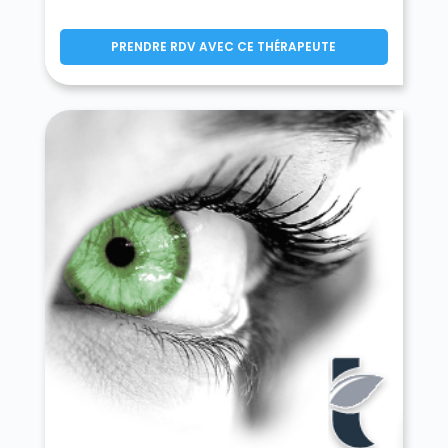
Montereau-sur-le-Jard 77950
Montévrain 77144
PRENDRE RDV AVEC CE THÉRAPEUTE
Montgé-en-Goële 77230
Monthyon 77122
Montigny-le-Guesdier 77480
Montigny-Lencoup 77520
Montigny-sur-Loing 77690
Montmachoux 77940
Montolivet 77320
Montry 77450
Moret-Loing-et-Orvanne 77250
Mormant 77720
Mortcerf 77163
Mortery 77160
Mouroux 77120
Mousseaux-lès-Bray 77480
Moussy-le-Neuf 77230
Moussy-le-Vieux 77230
Mouy-sur-Seine 77480
Nandy 77176
Nangis 77370
Nanteau-sur-Essonne 77760
Nanteau-sur-Lunain 77710
Nanteuil-lès-Meaux 77100
Nanteuil-sur-Marne 77730
Nantouillet 77230
Nemours 77140
Neufmoutiers-en-Brie 77610
Noisiel 77186
Noisy-Rudignon 77940