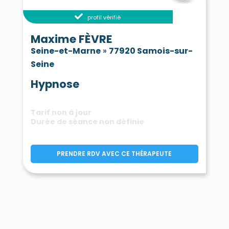
Noisy-sur-École 77123
Nonville 77140
profil vérifié
Noyen-sur-Seine 77114
Obsonville 77890
Ocquerre 77440
Oissery 77178
Maxime FÈVRE
Orly-sur-Morin 77750
Ormesson 77167
Seine-et-Marne
»
77920 Samois-sur-
Les Ormes-sur-Voulzie 77134
Othis 77280
Seine
Ozoir-la-Ferrière 77330
Ozouer-le-Voulgis 77390
Paley 77710
Hypnose
Pamfou 77830
Paroy 77520
Passy-sur-Seine 77480
Pécy 77970
Penchard 77124
Perthes 77930
Tarif non à jour
Pézarches 77131
Pierre-Levée 77580
Durée de séance non définie
Le Pin 77181
Le Plessis-aux-Bois 77165
Le Plessis-Feu-Aussoux 77540
Le Plessis-l'Évêque 77165
PRENDRE RDV AVEC CE THÉRAPEUTE
Le Plessis-Placy 77440
Poigny 77160
Poincy 77470
Poligny 77167
Pommeuse 77515
Pomponne 77400
Pontault-Combault 77340
Pontcarré 77135
Précy-sur-Marne 77410
Presles-en-Brie 77220
Pringy 77310
Provins 77160
Puisieux 77139