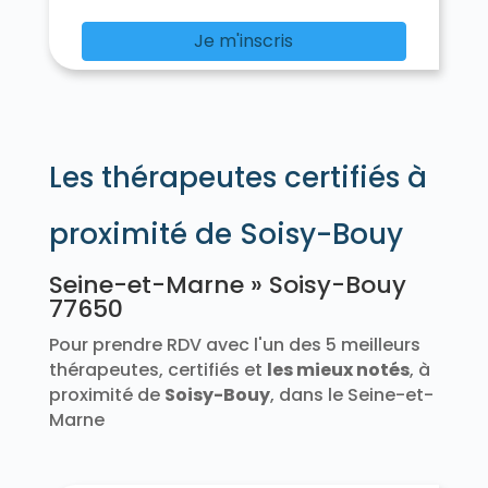
Chalautre-la-Petite 77160
Chalifert 77144
Chalmaison 77650
Chambry 77910
Je m'inscris
Chamigny 77260
Champagne-sur-Seine 77430
Champcenest 77560
Champdeuil 77390
Champeaux 77720
Champs-sur-Marne 77420
Les thérapeutes certifiés à
Changis-sur-Marne 77660
Chanteloup-en-Brie 77600
La Chapelle-Gauthier 77720
proximité de Soisy-Bouy
La Chapelle-Iger 77540
La Chapelle-la-Reine 77760
Seine-et-Marne » Soisy-Bouy
La Chapelle-Moutils 77320
77650
La Chapelle-Rablais 77370
La Chapelle-Saint-Sulpice 77160
Pour prendre RDV avec l'un des 5 meilleurs
Les Chapelles-Bourbon 77610
thérapeutes, certifiés et
les mieux notés
, à
Charmentray 77410
Charny 77410
proximité de
Soisy-Bouy
, dans le Seine-et-
Chartrettes 77590
Chartronges 77320
Marne
Châteaubleau 77370
Château-Landon 77570
Le Châtelet-en-Brie 77820