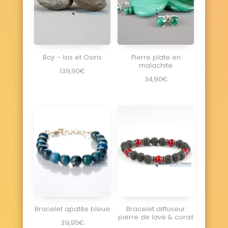
Ville-Saint-Jacques 77130
Villevaudé 77410
Villiers-en-Bière 77190
Villiers-Saint-Georges 77560
Villiers-sous-Grez 77760
Villiers-sur-Morin 77580
Villiers-sur-Seine 77114
Villuis 77480
Boji – Isis et Osiris
Pierre plate en
malachite
Vimpelles 77520
Vinantes 77230
139,90
€
Vincy-Manœuvre 77139
Voinsles 77540
34,90
€
Voisenon 77950
Voulangis 77580
Voulton 77560
Voulx 77940
Vulaines-lès-Provins 77160
Vulaines-sur-Seine 77870
Yèbles 77390
Bracelet apatite bleue
Bracelet diffuseur
pierre de lave & corail
39,95
€