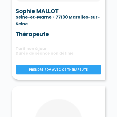
Jouy-sur-Morin 77320
Juilly 77230
Sophie MALLOT
Jutigny 77650
Lagny-sur-Marne 77400
Larchant 77760
Laval-en-Brie 77148
Seine-et-Marne
»
77130 Marolles-sur-
Léchelle 77171
Lescherolles 77320
Seine
Lesches 77450
Lésigny 77150
Leudon-en-Brie 77320
Lieusaint 77127
Thérapeute
Limoges-Fourches 77550
Lissy 77550
Liverdy-en-Brie 77220
Tarif non à jour
Livry-sur-Seine 77000
Lizines 77650
Durée de séance non définie
Lizy-sur-Ourcq 77440
Lognes 77185
Longperrier 77230
Longueville 77650
Lorrez-le-Bocage-Préaux 77710
PRENDRE RDV AVEC CE THÉRAPEUTE
Louan-Villegruis-Fontaine 77560
Luisetaines 77520
Lumigny-Nesles-Ormeaux 77540
Luzancy 77138
Machault 77133
La Madeleine-sur-Loing 77570
Magny-le-Hongre 77700
Maincy 77950
Maisoncelles-en-Brie 77580
Maisoncelles-en-Gâtinais 77570
Maison-Rouge 77370
Marchémoret 77230