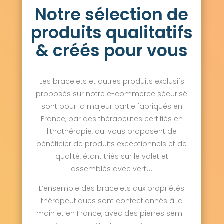
Notre sélection de
Saint-Thibault-des-Vignes 77400
Salins 77148
Sammeron 77260
produits qualitatifs
Samois-sur-Seine 77920
Samoreau 77210
Sancy 77580
Sancy-lès-Provins 77320
& créés pour vous
Savigny-le-Temple 77176
Savins 77650
Seine-Port 77240
Sept-Sorts 77260
Serris 77700
Servon 77170
Les bracelets et autres produits exclusifs
Signy-Signets 77640
Sigy 77520
Sivry-Courtry 77115
proposés sur notre e-commerce sécurisé
Sognolles-en-Montois 77520
sont pour la majeur partie fabriqués en
Soignolles-en-Brie 77111
Soisy-Bouy 77650
France, par des thérapeutes certifiés en
Solers 77111
Souppes-sur-Loing 77460
lithothérapie, qui vous proposent de
Sourdun 77171
Tancrou 77440
bénéficier de produits exceptionnels et de
Thénisy 77520
Thieux 77230
qualité, étant triés sur le volet et
Thomery 77810
Thorigny-sur-Marne 77400
Thoury-Férottes 77940
Tigeaux 77163
assemblés avec vertu.
La Tombe 77130
Torcy 77200
Touquin 77131
Tournan-en-Brie 77220
L’ensemble des bracelets aux propriétés
Tousson 77123
La Trétoire 77510
thérapeutiques sont confectionnés à la
Treuzy-Levelay 77710
Trilbardou 77450
main et en France, avec des pierres semi-
Trilport 77470
Trocy-en-Multien 77440