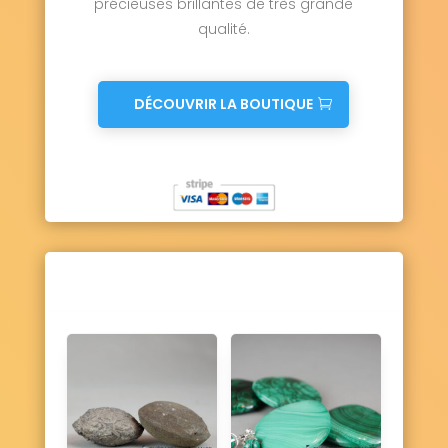
précieuses brillantes de très grande
Ury 77760
Ussy-sur-Marne 77260
qualité.
Vaires-sur-Marne 77360
Valence-en-Brie 77830
Vanvillé 77370
Varennes-sur-Seine 77130
Varreddes 77910
Vaucourtois 77580
DÉCOUVRIR LA BOUTIQUE
Le Vaudoué 77123
Vaudoy-en-Brie 77141
Vaux-le-Pénil 77000
Vaux-sur-Lunain 77710
Vendrest 77440
Verdelot 77510
Verneuil-l'Étang 77390
Vernou-la-Celle-sur-Seine 77670
Vert-Saint-Denis 77240
Vieux-Champagne 77370
Vignely 77450
Villebéon 77710
Villecerf 77250
Villemaréchal 77710
Villemareuil 77470
Villemer 77250
Villenauxe-la-Petite 77480
Villeneuve-le-Comte 77174
Villeneuve-les-Bordes 77154
Villeneuve-Saint-Denis 77174
Villeneuve-sous-Dammartin 77230
Villeneuve-sur-Bellot 77510
Villenoy 77124
Villeparisis 77270
Villeroy 77410