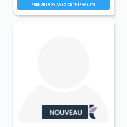
Germigny-l'Évêque 77910
PRENDRE RDV AVEC CE THÉRAPEUTE
Germigny-sous-Coulombs 77840
Gesvres-le-Chapitre 77165
Giremoutiers 77120
Gironville 77890
Gouaix 77114
Gouvernes 77400
La Grande-Paroisse 77130
Grandpuits-Bailly-Carrois 77720
Gravon 77118
Gressy 77410
Gretz-Armainvilliers 77220
Grez-sur-Loing 77880
Grisy-Suisnes 77166
Grisy-sur-Seine 77480
Guérard 77580
Guercheville 77760
Guermantes 77600
Guignes 77390
Gurcy-le-Châtel 77520
Hautefeuille 77515
La Haute-Maison 77580
Héricy 77850
Hermé 77114
Hondevilliers 77510
La Houssaye-en-Brie 77610
Ichy 77890
Isles-les-Meldeuses 77440
Isles-lès-Villenoy 77450
Iverny 77165
Jablines 77450
Jaignes 77440
Jaulnes 77480
Jossigny 77600
Jouarre 77640
Jouy-le-Châtel 77970