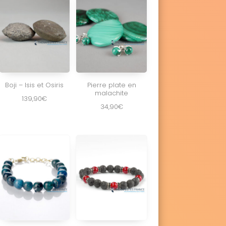
Boji – Isis et Osiris
Pierre plate en
malachite
139,90
€
34,90
€