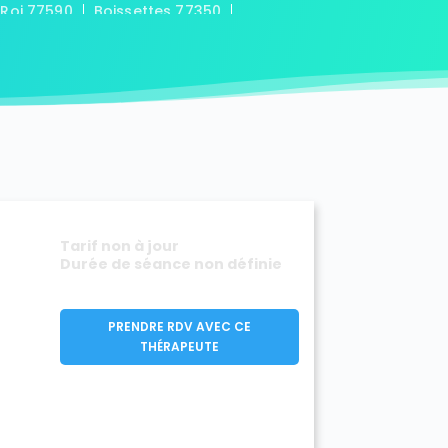
-Roi 77590
Boissettes 77350
7169
Boitron 77750
Bombon 77720
0
Bransles 77620
ou-sur-Chantereine 77177
s 77760
Cannes-Écluse 77130
-en-Montois 77520
Chalautre-la-Petite 77160
77430
Champcenest 77560
Chanteloup-en-Brie 77600
outils 77320
mentray 77410
Charny 77410
elet-en-Brie 77820
Tarif non à jour
in-Neufmontiers 77124
Durée de séance non définie
ssy 77700
Chevrainvilliers 77760
77730
Claye-Souilly 77410
0
Conches-sur-Gondoire 77600
PRENDRE RDV AVEC CE
-Dames 77860
THÉRAPEUTE
les-en-Bassée 77126
0
Courtry 77181
Coutençon 77154
0
Crisenoy 77390
Cuisy 77165
Dagny 77320