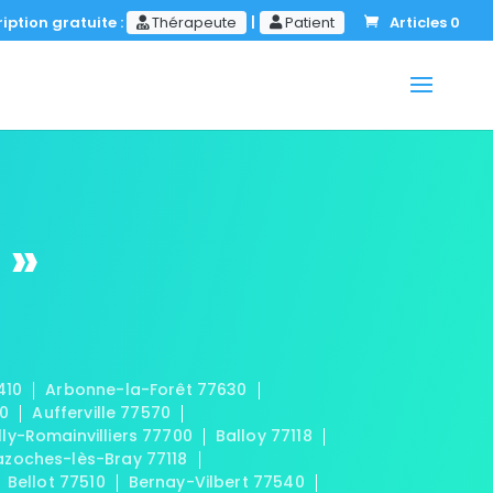
iption gratuite :
Thérapeute
|
Patient
Articles 0
 »
410
Arbonne-la-Forêt 77630
20
Aufferville 77570
lly-Romainvilliers 77700
Balloy 77118
azoches-lès-Bray 77118
Bellot 77510
Bernay-Vilbert 77540