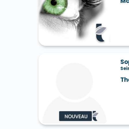
Ma
Saint-Jean-les-Deux-Jumeaux 77660
S
Saint-Mard 77230
Saint-Mars-Vieux-Ma
Saint-Martin-en-Bière 77630
Saint-Mér
Saint-Pathus 77178
Saint-Pierre-lès-N
Saint-Sauveur-sur-École 77930
Saint-S
Sammeron 77260
Samois-sur-Seine 77
Savins 77650
Seine-Port 77240
Sept-
Sivry-Courtry 77115
Sognolles-en-Monto
Sourdun 77171
Tancrou 77440
Thénis
Tigeaux 77163
La Tombe 77130
Torcy
So
Treuzy-Levelay 77710
Trilbardou 77450
Sei
Vaires-sur-Marne 77360
Valence-en-Br
Le Vaudoué 77123
Vaudoy-en-Brie 7714
Th
Verneuil-l'Étang 77390
Vernou-la-Celle
Villebéon 77710
Villecerf 77250
Ville
Villeneuve-le-Comte 77174
Villeneuve-
Villeneuve-sur-Bellot 77510
Villenoy 77
Villiers-en-Bière 77190
Villiers-Saint-G
Villuis 77480
Vimpelles 77520
Vinant
Voulton 77560
Voulx 77940
Vulaines-