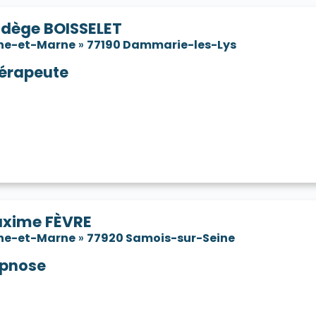
dège BOISSELET
ne-et-Marne
»
77190 Dammarie-les-Lys
érapeute
xime FÈVRE
ne-et-Marne
»
77920 Samois-sur-Seine
pnose