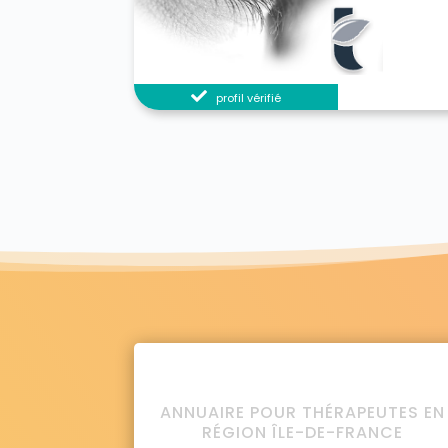
profil vérifié
ANNUAIRE POUR THÉRAPEUTES EN
RÉGION ÎLE-DE-FRANCE