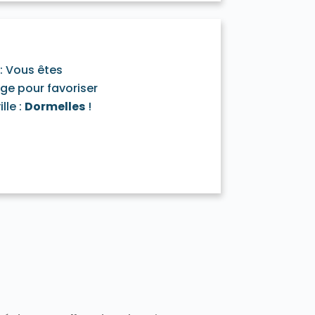
t 77400
Darvault 77140
a-Ramée 77139
sbly 77450
Esmans 77940
Faÿ-lès-Nemours 77167
Féricy 77133
7260
Flagy 77940
: Vous êtes
Fontains 77370
Fontenailles 77370
age pour favoriser
Frétoy 77320
Fromont 77760
lle :
Dormelles
!
77910
890
Gouaix 77114
Gouvernes 77400
-Armainvilliers 77220
e 77760
Guermantes 77600
50
Hermé 77114
Hondevilliers 77510
verny 77165
Jablines 77450
sur-Morin 77320
Juilly 77230
Lescherolles 77320
Lesches 77450
iverdy-en-Brie 77220
Longueville 77650
sles-Ormeaux 77540
Luzancy 77138
celles-en-Brie 77580
s Marêts 77560
0
Mary-sur-Marne 77440
7350
Meigneux 77520