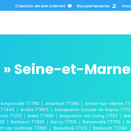
Création de site internet
Nos partenaires
Inscr
 » Seine-et-Marne
Amponville 77760
Andrezel 77390
Annet-sur-Marne 77
 77440
Arville 77890
Aubepierre-Ozouer-le-Repos 777
von 77210
Baby 77480
Bagneaux-sur-Loing 77167
Bai
30
Barbizon 77630
Barcy 77910
Bassevelle 77750
B
t-du-Gâtinais 77890
Beautheil 77120
Beauvoir 77390