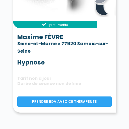
Noisy-sur-École 77123
Nonville 77140
Noyen-sur-Seine 77114
Obsonville 77890
Ocquerre 77440
Oissery 77178
Orly-sur-Morin 77750
Ormesson 77167
profil vérifié
Les Ormes-sur-Voulzie 77134
Othis 77280
Maxime FÈVRE
Ozoir-la-Ferrière 77330
Ozouer-le-Voulgis 77390
Paley 77710
Seine-et-Marne
»
77920 Samois-sur-
Pamfou 77830
Paroy 77520
Seine
Passy-sur-Seine 77480
Pécy 77970
Penchard 77124
Perthes 77930
Hypnose
Pézarches 77131
Pierre-Levée 77580
Le Pin 77181
Le Plessis-aux-Bois 77165
Le Plessis-Feu-Aussoux 77540
Tarif non à jour
Durée de séance non définie
Le Plessis-l'Évêque 77165
Le Plessis-Placy 77440
Poigny 77160
Poincy 77470
Poligny 77167
PRENDRE RDV AVEC CE THÉRAPEUTE
Pommeuse 77515
Pomponne 77400
Pontault-Combault 77340
Pontcarré 77135
Précy-sur-Marne 77410
Presles-en-Brie 77220
Pringy 77310
Provins 77160
Puisieux 77139