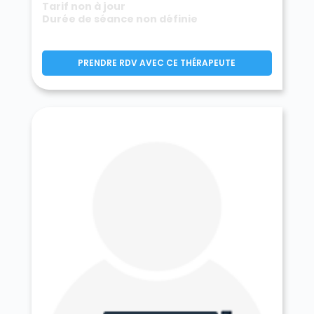
Germigny-l'Évêque 77910
Tarif non à jour
Germigny-sous-Coulombs 77840
Durée de séance non définie
Gesvres-le-Chapitre 77165
Giremoutiers 77120
Gironville 77890
Gouaix 77114
Gouvernes 77400
PRENDRE RDV AVEC CE THÉRAPEUTE
La Grande-Paroisse 77130
Grandpuits-Bailly-Carrois 77720
Gravon 77118
Gressy 77410
Gretz-Armainvilliers 77220
Grez-sur-Loing 77880
Grisy-Suisnes 77166
Grisy-sur-Seine 77480
Guérard 77580
Guercheville 77760
Guermantes 77600
Guignes 77390
Gurcy-le-Châtel 77520
Hautefeuille 77515
La Haute-Maison 77580
Héricy 77850
Hermé 77114
Hondevilliers 77510
La Houssaye-en-Brie 77610
Ichy 77890
Isles-les-Meldeuses 77440
Isles-lès-Villenoy 77450
Iverny 77165
Jablines 77450
Jaignes 77440
Jaulnes 77480
Jossigny 77600
Jouarre 77640
Jouy-le-Châtel 77970