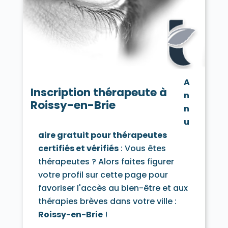
Boissise-la-Bertrand 77350
Boissise-le-Roi 77310
Boissy-aux-Cailles 77760
Boissy-le-Châtel 77169
Boitron 77750
Bombon 77720
Bougligny 77570
Boulancourt 77760
Bouleurs 77580
Bourron-Marlotte 77780
Boutigny 77470
A
Bransles 77620
Bray-sur-Seine 77480
Inscription thérapeute à
n
Bréau 77720
Brie-Comte-Robert 77170
Roissy-en-Brie
La Brosse-Montceaux 77940
n
Brou-sur-Chantereine 77177
Burcy 77760
u
Bussières 77750
aire gratuit pour thérapeutes
Bussy-Saint-Georges 77600
certifiés et vérifiés
: Vous êtes
Bussy-Saint-Martin 77600
Buthiers 77760
Cannes-Écluse 77130
Carnetin 77400
thérapeutes ? Alors faites figurer
La Celle-sur-Morin 77515
Cély 77930
votre profil sur cette page pour
Cerneux 77320
Cesson 77240
favoriser l'accès au bien-être et aux
Cessoy-en-Montois 77520
thérapies brèves dans votre ville :
Chailly-en-Bière 77930
Chailly-en-Brie 77120
Chaintreaux 77460
Roissy-en-Brie
!
Chalautre-la-Grande 77171