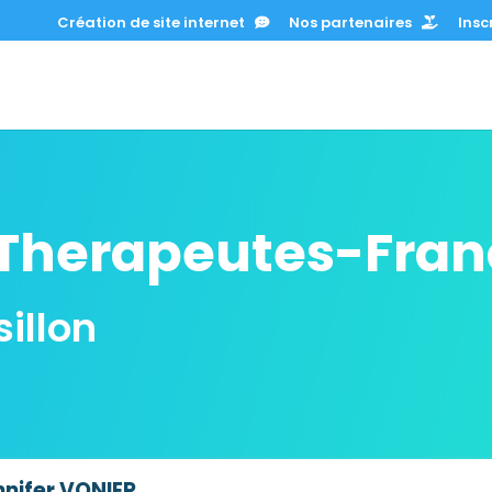
Création de site internet
Nos partenaires
Inscr
Therapeutes-Fran
illon
nnifer VONIER