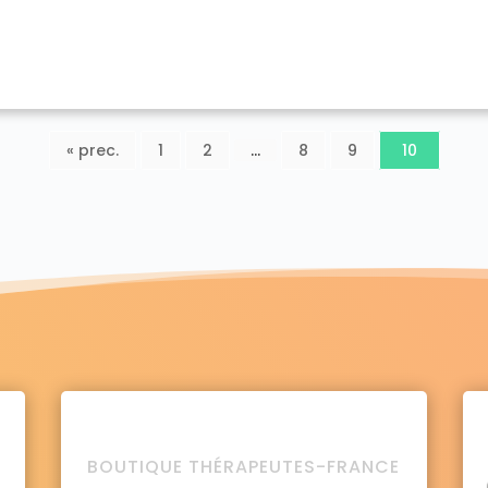
« prec.
1
2
…
8
9
10
BOUTIQUE THÉRAPEUTES-FRANCE