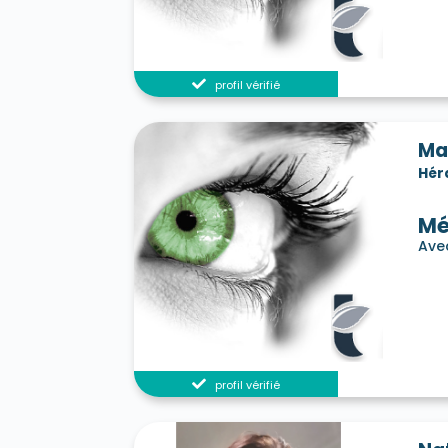
profil vérifié
Ma
Hér
Mé
Avec
profil vérifié