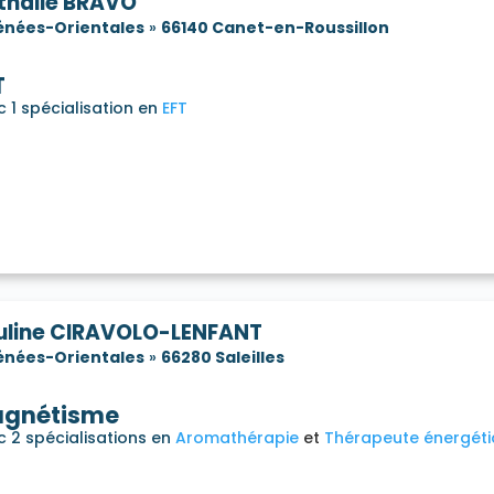
thalie BRAVO
énées-Orientales
»
66140 Canet-en-Roussillon
T
 1 spécialisation en
EFT
uline CIRAVOLO-LENFANT
énées-Orientales
»
66280 Saleilles
gnétisme
c 2 spécialisations en
Aromathérapie
Thérapeute énergét