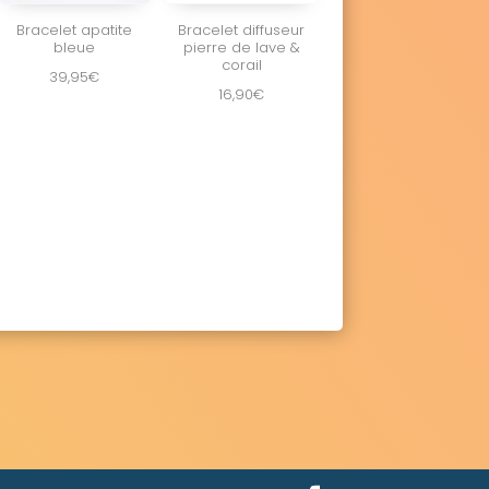
Bracelet apatite
Bracelet diffuseur
bleue
pierre de lave &
corail
39,95
€
16,90
€