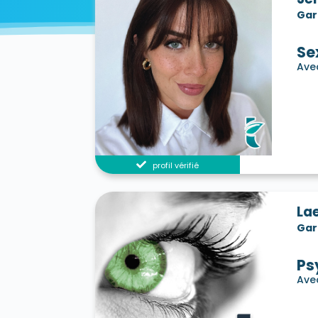
Gar
Se
Avec
profil vérifié
La
Gar
Ps
Ave