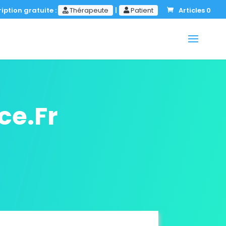
iption gratuite :
Thérapeute
|
Patient
Articles 0
ce.Fr