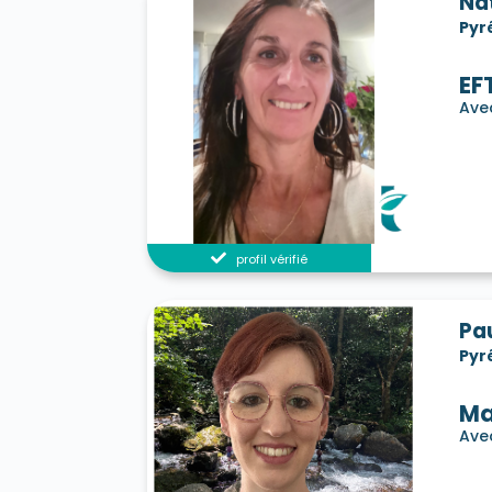
Na
Pyr
EF
Avec
profil vérifié
Pa
Pyr
Ma
Ave