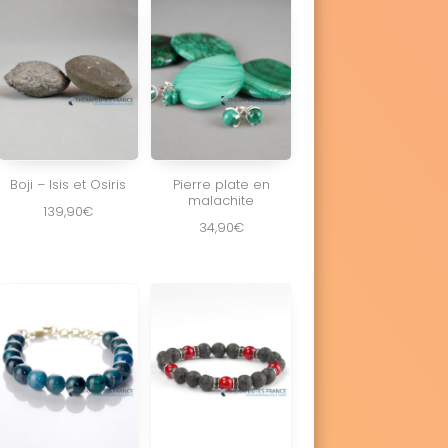
Boji – Isis et Osiris
Pierre plate en
malachite
139,90
€
34,90
€