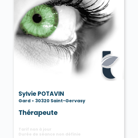
Sylvie POTAVIN
Gard
»
30320 Saint-Gervasy
Thérapeute
Tarif non à jour
Durée de séance non définie