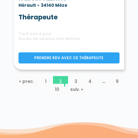
Hérault
»
34140 Mèze
Thérapeute
Tarif non à jour
Durée de séance non définie
PRENDRE RDV AVEC CE THÉRAPEUTE
« prec.
1
2
3
4
…
9
10
suiv. »