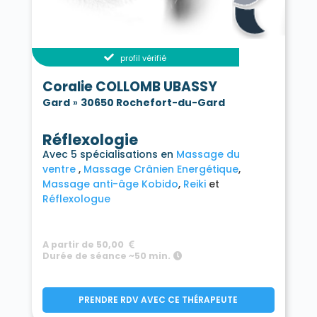
profil vérifié
Coralie COLLOMB UBASSY
Gard
»
30650 Rochefort-du-Gard
Réflexologie
Avec 5 spécialisations en
Massage du
ventre
Massage Crânien Energétique
Massage anti-âge Kobido
Reiki
Réflexologue
A partir de 50,00
Durée de séance ~50 min.
PRENDRE RDV AVEC CE THÉRAPEUTE