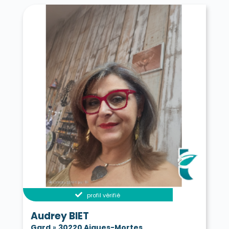
profil vérifié
Audrey BIET
Gard
»
30220 Aigues-Mortes