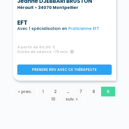
Jeanne DJEBBARI BRUSTON
Hérault
»
34070 Montpellier
EFT
Avec 1 spécialisation en
Praticienne EFT
A partir de 60,00
Durée de séance ~75 min.
PRENDRE RDV AVEC CE THÉRAPEUTE
« prec.
1
2
…
7
8
9
10
suiv. »