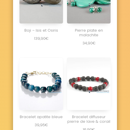
Boji – Isis et Osiris
Pierre plate en
malachite
139,90
€
34,90
€
Bracelet apatite bleue
Bracelet diffuseur
pierre de lave & corail
39,95
€
16,90
€