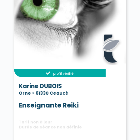
profil vérifié
Karine DUBOIS
Orne
»
61330 Ceaucé
Enseignante Reiki
Tarif non à jour
Durée de séance non définie