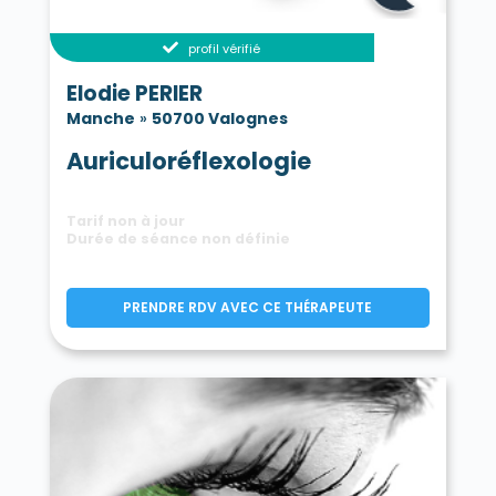
profil vérifié
Elodie PERIER
Manche
»
50700 Valognes
Auriculoréflexologie
Tarif non à jour
Durée de séance non définie
PRENDRE RDV AVEC CE THÉRAPEUTE