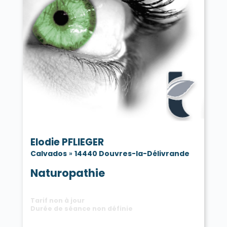
Elodie PFLIEGER
Calvados
»
14440 Douvres-la-Délivrande
Naturopathie
Tarif non à jour
Durée de séance non définie