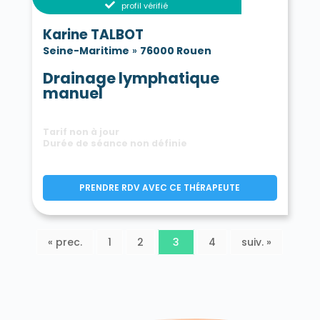
profil vérifié
Karine TALBOT
Seine-Maritime
»
76000 Rouen
Drainage lymphatique
manuel
Tarif non à jour
Durée de séance non définie
PRENDRE RDV AVEC CE THÉRAPEUTE
« prec.
1
2
3
4
suiv. »