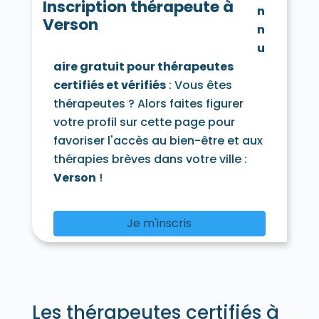
Cesny-Bois-Halbout 14220
Chouain 14250
Inscription thérapeute à
n
Cintheaux 14680
Clarbec 14130
Verson
n
Clécy 14570
Cléville 14370
Colleville-Montgomery 14880
u
Colleville-sur-Mer 14710
aire gratuit pour thérapeutes
Colombelles 14460
Colombières 14710
certifiés et vérifiés
: Vous êtes
Colombiers-sur-Seulles 14480
thérapeutes ? Alors faites figurer
Colomby-Anguerny 14610
Combray 14220
votre profil sur cette page pour
Commes 14520
Condé-en-Normandie 14110
favoriser l'accès au bien-être et aux
Condé-en-Normandie 14770
thérapies brèves dans votre ville :
Condé-sur-Ifs 14270
Verson
!
Condé-sur-Seulles 14400
Coquainvilliers 14130
Cordebugle 14100
Cordey 14700
Cormelles-le-Royal 14123
Je m'inscris
Cormolain 14240
Cossesseville 14690
Cottun 14400
Coudray-Rabut 14130
Courcy 14170
Courseulles-sur-Mer 14470
Courtonne-la-Meurdrac 14100
Courtonne-les-Deux-Églises 14290
Courvaudon 14260
Crépon 14480
Les thérapeutes certifiés à
Cresserons 14440
Cresseveuille 14430