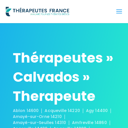
Thérapeutes »
Calvados »
Therapeute
Ablon 14600
Acqueville 14220
Agy 14400
Amayé-sur-Orne 14210
Amayé-sur-Seulles 14310
Amfreville 14860