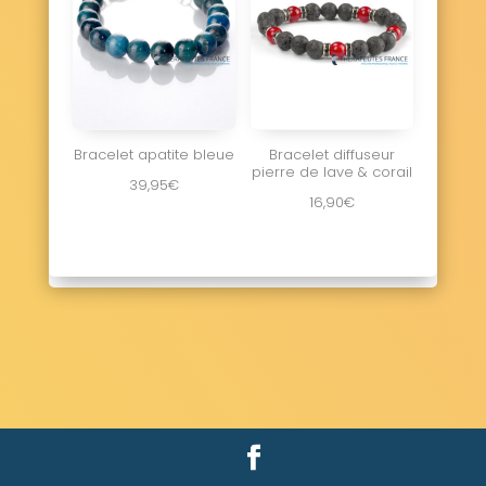
Bracelet apatite bleue
Bracelet diffuseur
pierre de lave & corail
39,95
€
16,90
€