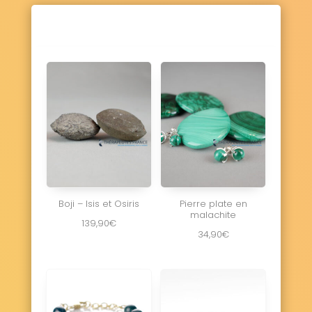
Vaux-sur-Seulles 14400
Vendes 14250
Vendeuvre 14170
Versainville 14700
Verson 14790
Ver-sur-Mer 14114
La Vespière-Friardel 14290
Le Vey 14570
Vicques 14170
Victot-Pontfol 14430
Vienne-en-Bessin 14400
Vierville-sur-Mer 14710
Vieux 14930
Vieux-Bourg 14130
Vignats 14700
Villers-Bocage 14310
Villers-Canivet 14420
Villers-sur-Mer 14640
Villerville 14113
La Villette 14570
Villons-les-Buissons 14610
Villy-Bocage 14310
Villy-lez-Falaise 14700
Vimont 14370
Vire Normandie 14500
Aurseulles 14250
Boji – Isis et Osiris
Pierre plate en
malachite
139,90
€
34,90
€