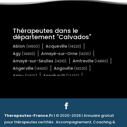
Thérapeutes dans le
département "Calvados"
Ablon
Acqueville
(14600)
(14220)
Agy
Amayé-sur-Orne
(14400)
(14210)
Amayé-sur-Seulles
Amfreville
(14310)
(14860)
Angerville
Angoville
(14430)
(14220)
Anisy
Annebault
(14610)
(14430)
Arganchy
Argences
(14400)
(14370)
Arromanches-les-Bains
(14117)
Asnelles
Asnières-en-Bessin
(14960)
(14710)
Auberville
Aubigny
(14640)
(14700)
Audrieu
Aure sur Mer
(14250)
(14520)
Therapeutes-France.Fr
| © 2020-2026 | Annuaire gratuit
Aure sur Mer
Aurseulles
(14710)
(14240)
pour thérapeutes certifiés : Accompagnement, Coaching &