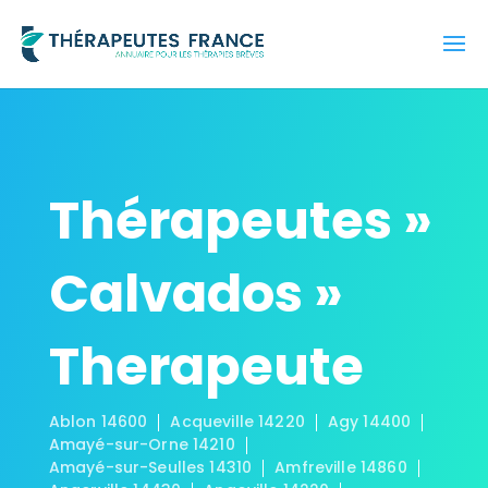
Thérapeutes »
Calvados »
Therapeute
Ablon 14600
Acqueville 14220
Agy 14400
Amayé-sur-Orne 14210
Amayé-sur-Seulles 14310
Amfreville 14860