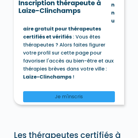
Cesny-Bois-Halbout 14220
Chouain 14250
Inscription thérapeute à
n
Cintheaux 14680
Clarbec 14130
Laize-Clinchamps
n
Clécy 14570
Cléville 14370
Colleville-Montgomery 14880
u
Colleville-sur-Mer 14710
aire gratuit pour thérapeutes
Colombelles 14460
Colombières 14710
certifiés et vérifiés
: Vous êtes
Colombiers-sur-Seulles 14480
thérapeutes ? Alors faites figurer
Colomby-Anguerny 14610
Combray 14220
votre profil sur cette page pour
Commes 14520
Condé-en-Normandie 14110
favoriser l'accès au bien-être et aux
Condé-en-Normandie 14770
thérapies brèves dans votre ville :
Condé-sur-Ifs 14270
Laize-Clinchamps
!
Condé-sur-Seulles 14400
Coquainvilliers 14130
Cordebugle 14100
Cordey 14700
Cormelles-le-Royal 14123
Je m'inscris
Cormolain 14240
Cossesseville 14690
Cottun 14400
Coudray-Rabut 14130
Courcy 14170
Courseulles-sur-Mer 14470
Courtonne-la-Meurdrac 14100
Courtonne-les-Deux-Églises 14290
Courvaudon 14260
Crépon 14480
Les thérapeutes certifiés à
Cresserons 14440
Cresseveuille 14430