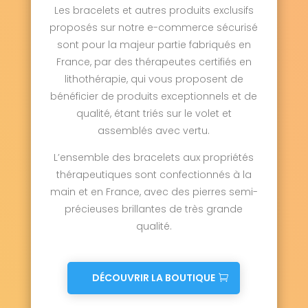
Les bracelets et autres produits exclusifs
Tessel 14250
Thaon 14610
Le Theil-en-Auge 14130
Thue et Mue 14740
proposés sur notre e-commerce sécurisé
Tilly-la-Campagne 14540
sont pour la majeur partie fabriqués en
Tilly-sur-Seulles 14250
Le Torquesne 14130
France, par des thérapeutes certifiés en
Touffréville 14940
Touques 14800
lithothérapie, qui vous proposent de
Tour-en-Bessin 14400
Tourgéville 14800
bénéficier de produits exceptionnels et de
Tournebu 14220
Tournières 14330
Tourville-en-Auge 14130
qualité, étant triés sur le volet et
Tourville-sur-Odon 14210
assemblés avec vertu.
Tracy-Bocage 14310
Tracy-sur-Mer 14117
Tréprel 14690
Trévières 14710
L’ensemble des bracelets aux propriétés
Trois-Monts 14210
Le Tronquay 14490
thérapeutiques sont confectionnés à la
Trouville-sur-Mer 14360
Trungy 14490
main et en France, avec des pierres semi-
Urville 14190
Ussy 14420
précieuses brillantes de très grande
Vacognes-Neuilly 14210
Valambray 14370
qualité.
Valdallière 14350
Valdallière 14410
Val d'Arry 14210
Val d'Arry 14310
Val de Drôme 14240
Val-de-Vie 14140
Valorbiquet 14290
Valsemé 14340
DÉCOUVRIR LA BOUTIQUE
Varaville 14390
Vaucelles 14400
Vauville 14800
Vaux-sur-Aure 14400