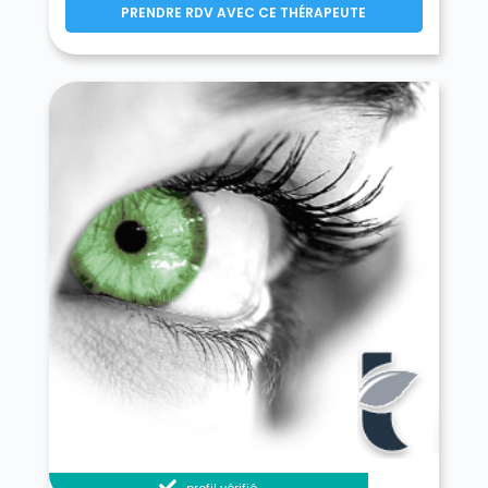
Fresney-le-Puceux 14680
PRENDRE RDV AVEC CE THÉRAPEUTE
Fresney-le-Vieux 14220
Fumichon 14590
Garcelles-Secqueville 14540
Gavrus 14210
Géfosse-Fontenay 14230
Genneville 14600
Gerrots 14430
Giberville 14730
Glanville 14950
Glos 14100
Gonneville-en-Auge 14810
Gonneville-sur-Honfleur 14600
Gonneville-sur-Mer 14510
Goupillières 14210
Goustranville 14430
Gouvix 14680
Grainville-Langannerie 14190
Grainville-sur-Odon 14210
Grandcamp-Maisy 14450
Grangues 14160
Graye-sur-Mer 14470
Grentheville 14540
Grimbosq 14220
Guéron 14400
Hermanville-sur-Mer 14880
Hermival-les-Vaux 14100
Hérouville-Saint-Clair 14200
Hérouvillette 14850
Heuland 14430
La Hoguette 14700
Le Hom 14220
Honfleur 14600
L'Hôtellerie 14100
Hotot-en-Auge 14430
profil vérifié