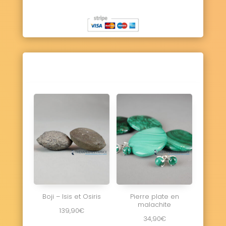
Vaux-sur-Seulles 14400
Vendes 14250
Vendeuvre 14170
Versainville 14700
Verson 14790
Ver-sur-Mer 14114
La Vespière-Friardel 14290
Le Vey 14570
Vicques 14170
Victot-Pontfol 14430
Vienne-en-Bessin 14400
Vierville-sur-Mer 14710
Vieux 14930
Vieux-Bourg 14130
Vignats 14700
Villers-Bocage 14310
Villers-Canivet 14420
Villers-sur-Mer 14640
Villerville 14113
La Villette 14570
Villons-les-Buissons 14610
Villy-Bocage 14310
Villy-lez-Falaise 14700
Vimont 14370
Vire Normandie 14500
Aurseulles 14250
Boji – Isis et Osiris
Pierre plate en
malachite
139,90
€
34,90
€