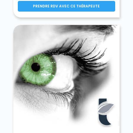
Mézidon Vallée d'Auge 14270
PRENDRE RDV AVEC CE THÉRAPEUTE
Le Molay-Littry 14330
Les Monceaux 14100
Monceaux-en-Bessin 14400
Mondeville 14120
Mondrainville 14210
Monfréville 14230
Montfiquet 14490
Montigny 14210
Montreuil-en-Auge 14340
Les Monts d'Aunay 14260
Les Monts d'Aunay 14770
Monts-en-Bessin 14310
Morteaux-Coulibœuf 14620
Mosles 14400
Mouen 14790
Moulines 14220
Moulins en Bessin 14740
Moult-Chicheboville 14370
Les Moutiers-en-Auge 14620
Les Moutiers-en-Cinglais 14220
Moyaux 14590
Mutrécy 14220
Nonant 14400
Norolles 14100
Noron-l'Abbaye 14700
Noron-la-Poterie 14490
Norrey-en-Auge 14620
Notre-Dame-de-Livaye 14340
Notre-Dame-d'Estrées-Corbon 14340