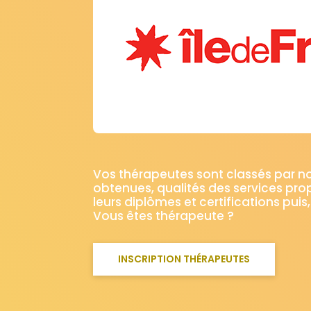
Trois-Monts
Le Tronquay
(14210)
(14490)
Valambray
Valdallière
V
(14370)
(14350)
Valorbiquet
Valsemé
Va
(14290)
(14340)
Vaux-sur-Seulles
Vendes
(14400)
(14250)
La Vespière-Friardel
Le Vey
(14290)
(14570
Vieux
Vieux-Bourg
Vigna
(14930)
(14130)
La Villette
Villons-les-Buissons
(14570)
(1
Aurseulles
(14250)
Vos thérapeutes sont classés par 
obtenues, qualités des services pro
leurs diplômes et certifications puis,
Vous êtes thérapeute ?
INSCRIPTION THÉRAPEUTES