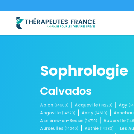
Sophrologie
Calvados
Ablon
Acqueville
Agy
(14600)
(14220)
(1
Angoville
Anisy
Annebau
(14220)
(14610)
Asnières-en-Bessin
Auberville
(14710)
(14
Aurseulles
Authie
Les A
(14240)
(14280)