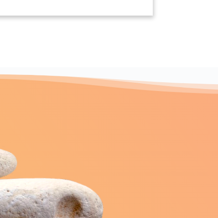
Saint-Laurent-de-Condel
4570)
(14220)
ouet-sur-Seulles
(14310)
hartrains
(14130)
e-Fontenay
(14320)
int-Martin-des-Entrées
(14400)
Saint-Paul-du-Vernay
)
(14490)
rre-des-Ifs
(14100)
Pierre-du-Mont
(14450)
t-Vaast-en-Auge
(14640)
e-Honorine-de-Ducy
(14240)
Saline
Sallen
(14670)
(14240)
ignolles
Soliers
(14190)
(14540)
Soumont-Saint-Quentin
(14420)
Thaon
0)
(14610)
Le Torquesne
(14130)
Tournières
(14330)
Tréprel
Trévières
(14690)
(14710)