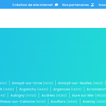
Création de site internet
Nos partenaires
Inscr
Amayé-sur-Orne
Amayé-sur-Seulles
4400)
(14210)
(14310)
lt
Arganchy
Argences
Arromanch
(14430)
(14400)
(14370)
Aubigny
Audrieu
Aure sur Mer
640)
(14700)
(14250)
(14520)
uthieux-sur-Calonne
Auvillars
Avenay
(14130)
(14340)
(14210