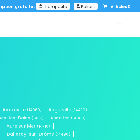
iption gratuite :
Thérapeute
|
Patient
Articles 0
Amfreville
Angerville
(14860)
(14430)
es-les-Bains
Asnelles
(14117)
(14960)
Aure sur Mer
(14710)
Balleroy-sur-Drôme
)
(14490)