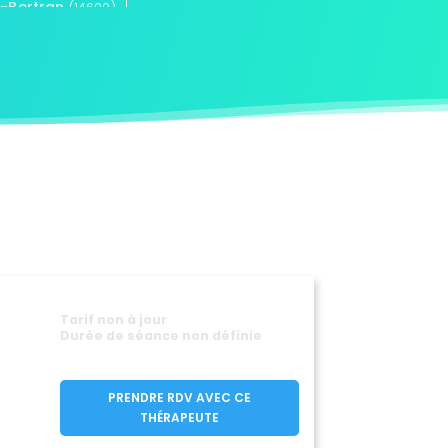
a-Bertran
(14600)
Bayeux
Bazenville
(14400)
(14480)
-Auge
Bellengreville
(14950)
(14370)
nesq
Bernières-d'Ailly
(14710)
(14170)
nville-sur-Orne
(14550)
Bonnebosq
(14340)
Bons-Tassilly
Bougy
(14420)
(14210)
eville-le-Rabet
(14190)
essin
Le Brévedent
(14330)
(14130)
s
Cabourg
(14190)
(14390)
La Cambe
10)
(14230)
lle
Canchy
(14800)
(14230)
Castillon
Tarif non à jour
30)
(14490)
Durée de séance non définie
Cesny-aux-Vignes
(14290)
(14270)
éville
(14370)
Colombiers-sur-Seulles
PRENDRE RDV AVEC CE
(14480)
THÉRAPEUTE
dé-en-Normandie
(14770)