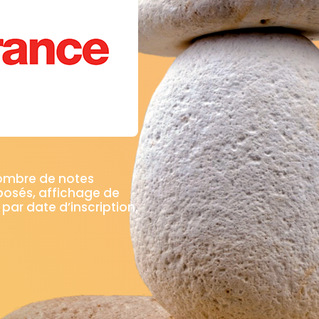
Trouville-sur-Mer
Trungy
Urville
(14360)
(14490)
(14190)
aldallière
Val d'Arry
Val d'Arry
Val
(14410)
(14210)
(14310)
raville
Vaucelles
Vauville
Vaux-
(14390)
(14400)
(14800)
Vendeuvre
Versainville
Verson
(14170)
(14700)
(14790)
Vicques
Victot-Pontfol
Vienne-en-Bes
)
(14170)
(14430)
ts
Villers-Bocage
Villers-Canivet
(14700)
(14310)
(14420)
Villy-Bocage
Villy-lez-Falaise
Vimo
4610)
(14310)
(14700)
nombre de notes
posés, affichage de
 par date d’inscription.