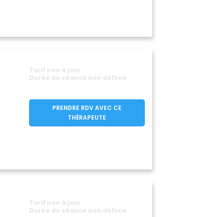
dey
Cormelles-le-Royal
(14700)
(14123)
ourseulles-sur-Mer
(14470)
Cresserons
(14480)
(14440)
Cricqueville-en-Bessin
(14450)
Cuverville
00)
(14840)
eux-Jumeaux
(14230)
Tarif non à jour
s-la-Délivrande
Dozulé
(14440)
(14430)
Durée de séance non définie
Auge
(14800)
lle
Eraines
(14600)
(14700)
PRENDRE RDV AVEC CE
Esson
00)
(14220)
THÉRAPEUTE
uguernon
Le Faulq
(14100)
(14130)
La Folletière-Abenon
(14710)
(14290)
Fontenay-le-Pesnel
(14320)
(14250)
Val
Le Fournet
(14700)
(14340)
le-Puceux
(14680)
-Fontenay
Genneville
(14230)
(14600)
eville-sur-Honfleur
(14600)
Tarif non à jour
Durée de séance non définie
angannerie
(14190)