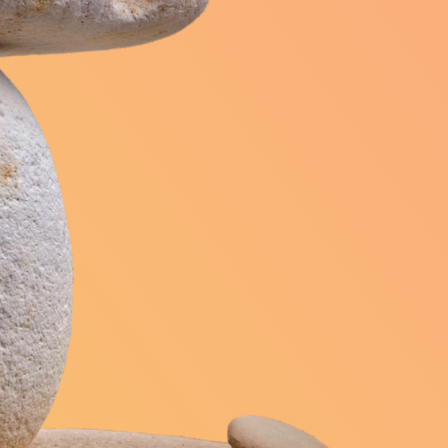
Ussy
Vacognes-Neuilly
(14420)
(14210)
 de Drôme
Val-de-Vie
(14240)
(14140)
sur-Aure
(14400)
Ver-sur-Mer
(14114)
sin
Vierville-sur-Mer
(14400)
(14710)
Villers-sur-Mer
Villerville
(14640)
(14113)
nt
Vire Normandie
(14370)
(14500)