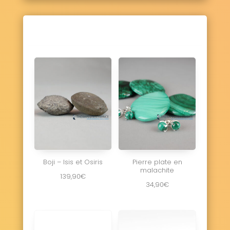
Vaux-sur-Seulles 14400
Vendes 14250
Vendeuvre 14170
Versainville 14700
Verson 14790
Ver-sur-Mer 14114
La Vespière-Friardel 14290
Le Vey 14570
Vicques 14170
Victot-Pontfol 14430
Vienne-en-Bessin 14400
Vierville-sur-Mer 14710
Vieux 14930
Vieux-Bourg 14130
Vignats 14700
Villers-Bocage 14310
Villers-Canivet 14420
Villers-sur-Mer 14640
Villerville 14113
La Villette 14570
Villons-les-Buissons 14610
Villy-Bocage 14310
Villy-lez-Falaise 14700
Vimont 14370
Vire Normandie 14500
Aurseulles 14250
Boji – Isis et Osiris
Pierre plate en
malachite
139,90
€
34,90
€