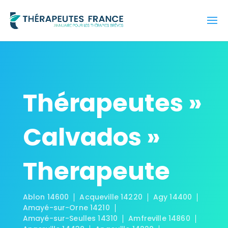
Thérapeutes »
Calvados »
Therapeute
Ablon 14600
Acqueville 14220
Agy 14400
Amayé-sur-Orne 14210
Amayé-sur-Seulles 14310
Amfreville 14860