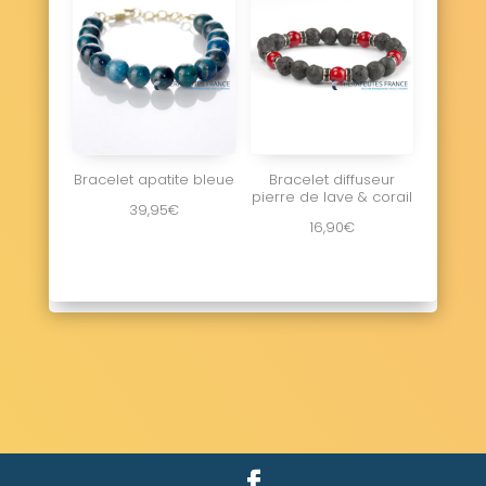
Bracelet apatite bleue
Bracelet diffuseur
pierre de lave & corail
39,95
€
16,90
€