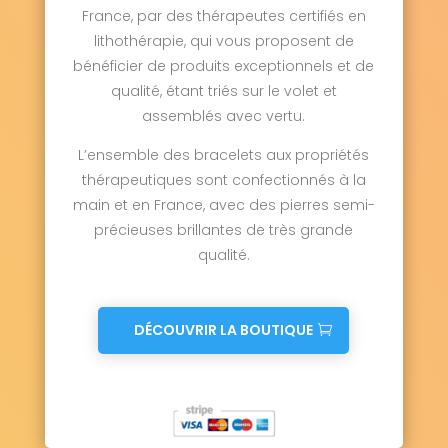
France, par des thérapeutes certifiés en
Tessel 14250
Thaon 14610
Le Theil-en-Auge 14130
Thue et Mue 14740
lithothérapie, qui vous proposent de
Tilly-la-Campagne 14540
bénéficier de produits exceptionnels et de
Tilly-sur-Seulles 14250
Le Torquesne 14130
qualité, étant triés sur le volet et
Touffréville 14940
Touques 14800
assemblés avec vertu.
Tour-en-Bessin 14400
Tourgéville 14800
Tournebu 14220
Tournières 14330
L’ensemble des bracelets aux propriétés
Tourville-en-Auge 14130
thérapeutiques sont confectionnés à la
Tourville-sur-Odon 14210
main et en France, avec des pierres semi-
Tracy-Bocage 14310
Tracy-sur-Mer 14117
Tréprel 14690
Trévières 14710
précieuses brillantes de très grande
Trois-Monts 14210
Le Tronquay 14490
qualité.
Trouville-sur-Mer 14360
Trungy 14490
Urville 14190
Ussy 14420
Vacognes-Neuilly 14210
Valambray 14370
DÉCOUVRIR LA BOUTIQUE
Valdallière 14350
Valdallière 14410
Val d'Arry 14210
Val d'Arry 14310
Val de Drôme 14240
Val-de-Vie 14140
Valorbiquet 14290
Valsemé 14340
Varaville 14390
Vaucelles 14400
Vauville 14800
Vaux-sur-Aure 14400