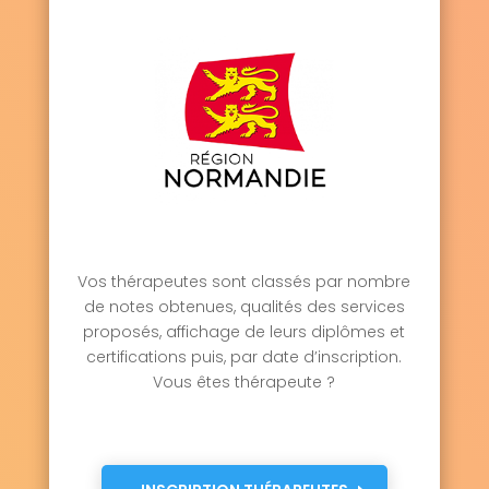
Saint-Martin-aux-Chartrains 14130
Saint-Martin-de-Bienfaite-la-Cressonnière
14290
Saint-Martin-de-Blagny 14710
Saint-Martin-de-Fontenay 14320
Saint-Martin-de-la-Lieue 14100
Saint-Martin-de-Mailloc 14100
Saint-Martin-de-Mieux 14700
Saint-Martin-des-Entrées 14400
Saint-Omer 14220
Saint-Ouen-du-Mesnil-Oger 14670
Saint-Ouen-le-Pin 14340
Saint-Pair 14670
Vos thérapeutes sont classés par nombre
Saint-Paul-du-Vernay 14490
de notes obtenues, qualités des services
Saint-Philbert-des-Champs 14130
Saint-Pierre-Azif 14950
proposés, affichage de leurs diplômes et
Saint-Pierre-Canivet 14700
certifications puis, par date d’inscription.
Saint-Pierre-des-Ifs 14100
Vous êtes thérapeute ?
Saint-Pierre-du-Bû 14700
Saint-Pierre-du-Fresne 14260
Saint-Pierre-du-Jonquet 14670
Saint-Pierre-du-Mont 14450