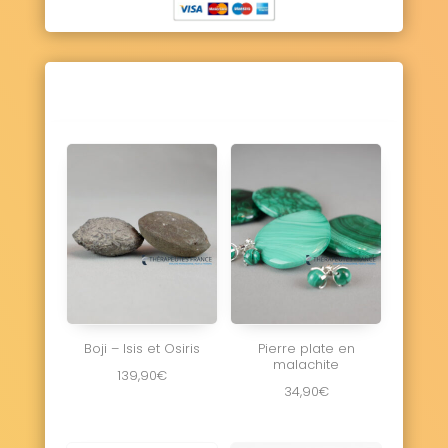
Boji – Isis et Osiris
Pierre plate en
malachite
139,90
€
34,90
€