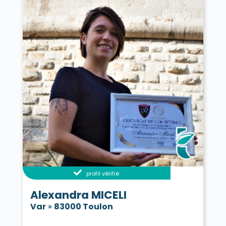
La Verdière 83560
Vérignon 83630
Vidauban 83550
Villecroze 83690
Vinon-sur-Verdon 83560
Vins-sur-Caramy 83170
profil vérifié
Alexandra MICELI
Var
»
83000 Toulon