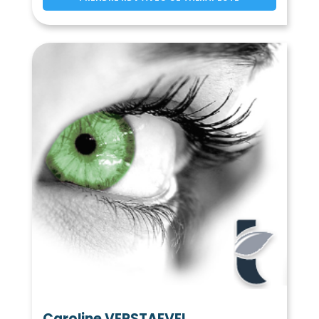
La Londe-les-Maures
(83250)
Lorgues
Le Luc
(83510)
(83340)
La Martre
Les Mayons
(83840)
(83340)
Mazaugues
(83136)
Méounes-lès-Montrieux
(83136)
Moissac-Bellevue
La Môle
(83630)
(83310)
Mons
Montauroux
(83440)
(83440)
Montferrat
(83131)
Montfort-sur-Argens
(83570)
Montmeyan
La Motte
(83670)
(83920)
Le Muy
Nans-les-Pins
(83490)
(83860)
Néoules
Ollières
(83136)
(83470)
Ollioules
Pierrefeu-du-Var
(83190)
(83390)
Pignans
(83790)
Plan-d'Aups-Sainte-Baume
(83640)
Le Plan-de-la-Tour
Pontevès
(83120)
(83670)
Pourcieux
Pourrières
(83470)
(83910)
Caroline VERSTAEVEL