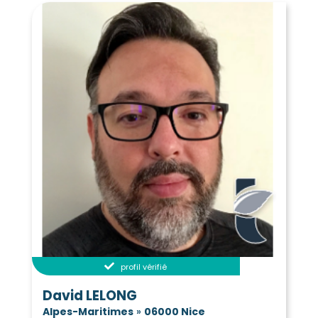
Vidauban
Villecroze
(83550)
(83690)
Vinon-sur-Verdon
(83560)
Vins-sur-Caramy
(83170)
profil vérifié
David LELONG
Alpes-Maritimes
»
06000 Nice