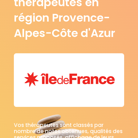
thérapeutes en
région Provence-
Alpes-Côte d'Azur
Vos thérapeutes sont classés par
nombre de notes obtenues, qualités des
services proposés, affichage de leurs