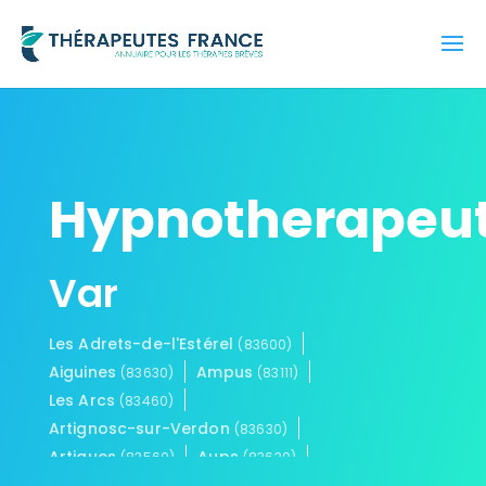
Hypnotherapeu
Var
Les Adrets-de-l'Estérel
(83600)
Aiguines
Ampus
(83630)
(83111)
Les Arcs
(83460)
Artignosc-sur-Verdon
(83630)
Artigues
Aups
(83560)
(83630)
Bagnols-en-Forêt
Bandol