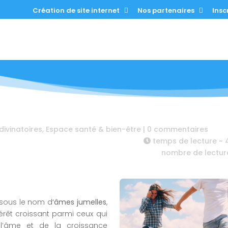
Création de site internet
Nos partenaires
Inscr
divinatoires
,
Espace santé & bien-être
|
0 commentaires
temps de lecture ~
nombre de lectur
sous le nom d
‘âmes jumelles
,
térêt croissant parmi ceux qui
 l’âme et de la croissance