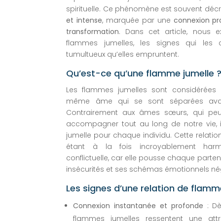
spirituelle. Ce phénomène est souvent dé
et intense
, marquée par une
connexion pr
transformation
. Dans cet article, nous 
flammes jumelles, les signes qui les c
tumultueux qu’elles empruntent.
Qu’est-ce qu’une flamme jumelle 
Les flammes jumelles sont considérées
même âme qui se sont séparées avant
Contrairement aux âmes sœurs, qui peuv
accompagner tout au long de notre vie, i
jumelle pour chaque individu. Cette relat
étant à la fois incroyablement har
conflictuelle, car elle pousse chaque parten
insécurités et ses schémas émotionnels nég
Les signes d’une relation de flamm
Connexion instantanée et profonde
: Dè
flammes jumelles ressentent une att