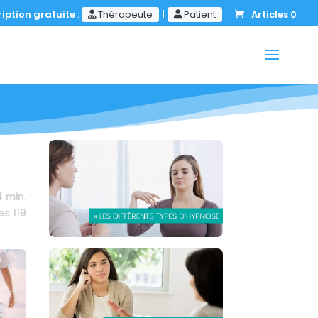
iption gratuite :
Thérapeute
|
Patient
Articles 0
4
min.
es
119