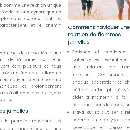
crit comme une
relation unique
ofonde et une dynamique de
explorerons ce que sont les
aractérisent, et le chemin
Comment naviguer une
relation de flammes
jumelles
?
Patience et confiance
:
 comme deux moitiés d’une
 de s’incarner sur Terre.
patience est essentielle
ent être plusieurs et nous
une relation de fla
l n’y a qu’une seule flamme
jumelles. Comprendre
ion est souvent décrite comme
chaque séparation et c
monieuse et profondément
défi ont un but plus élevé
aire à affronter ses peurs, ses
aider à maintenir la foi 
atifs.
confiance dans le processu
es jumelles
Travail sur soi
: Utiliser la re
comme un catalyseur po
s la première rencontre, les
développement personne
raction magnétique et une