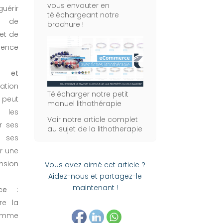
vous envouter en
uérir
téléchargeant notre
, de
brochure !
et de
ence
e et
tion
Télécharger notre petit
 peut
manuel lithothérapie
e les
Voir notre article complet
r ses
au sujet de la lithotherapie
 ses
r une
nsion
Vous avez aimé cet article ?
Aidez-nous et partagez-le
maintenant !
ce
:
re la
amme