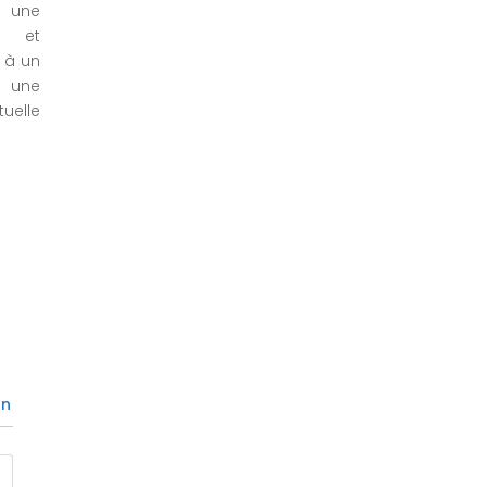
e une
ce et
e à un
à une
elle
on