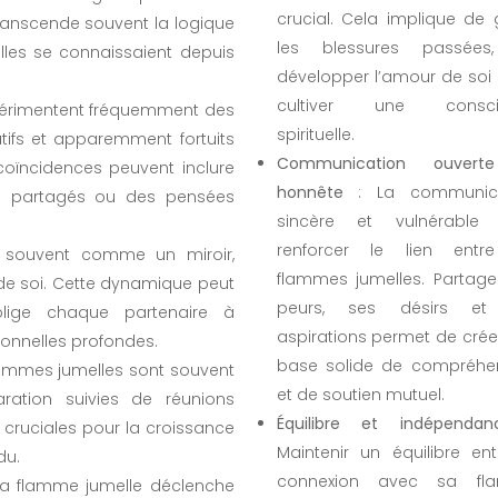
crucial. Cela implique de g
 transcende souvent la logique
les blessures passées
lles se connaissaient depuis
développer l’amour de soi 
cultiver une consci
périmentent fréquemment des
spirituelle.
atifs et apparemment fortuits
Communication ouvert
 coïncidences peuvent inclure
honnête
: La communica
es partagés ou des pensées
sincère et vulnérable
renforcer le lien entr
 souvent comme un miroir,
flammes jumelles. Partage
 de soi. Cette dynamique peut
peurs, ses désirs et
blige chaque partenaire à
aspirations permet de crée
ionnelles profondes.
base solide de compréhe
flammes jumelles sont souvent
et de soutien mutuel.
ation suivies de réunions
Équilibre et indépendan
 cruciales pour la croissance
Maintenir un équilibre ent
du.
connexion avec sa fl
sa flamme jumelle déclenche