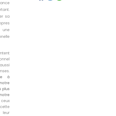
ance
tant.
er sa
pres
 une
elle
ntent
onnel
aussi
ses.
ite à
notre
s plus
notre
r ceux
cette
 leur