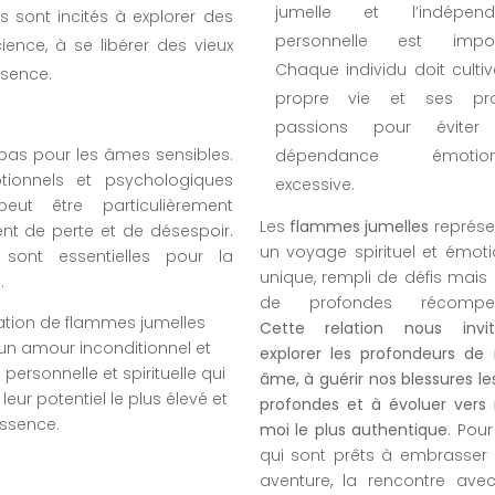
jumelle et l’indépend
es sont incités à explorer des
personnelle est impor
ence, à se libérer des vieux
Chaque individu doit cultiv
ssence.
propre vie et ses pro
passions pour éviter
 pas pour les âmes sensibles.
dépendance émotionn
tionnels et psychologiques
excessive.
ut être particulièrement
Les
flammes jumelles
représe
nt de perte et de désespoir.
un voyage spirituel et émoti
 sont essentielles pour la
unique, rempli de défis mais 
.
de profondes récompen
elation de flammes jumelles
Cette relation nous inv
’un amour inconditionnel et
explorer les profondeurs de 
personnelle et spirituelle qui
âme, à guérir nos blessures le
eur potentiel le plus élevé et
profondes et à évoluer vers 
essence.
moi le plus authentique
. Pou
qui sont prêts à embrasser 
aventure, la rencontre avec