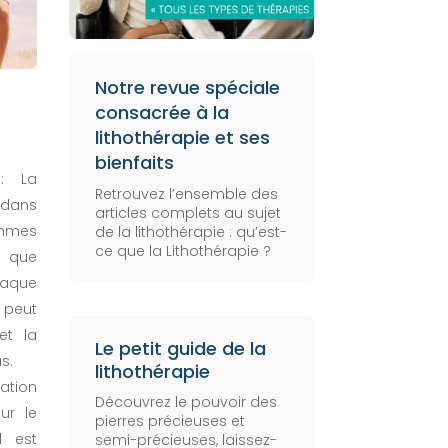
Notre revue spéciale
consacrée à la
lithothérapie et ses
bienfaits
 La
Retrouvez l’ensemble des
 dans
articles complets au sujet
mmes
de la lithothérapie :
qu’est-
ce que la Lithothérapie
?
 que
haque
 peut
et la
Le petit guide de la
s.
lithothérapie
lation
Découvrez le pouvoir des
ur le
pierres précieuses et
l est
semi-précieuses, laissez-