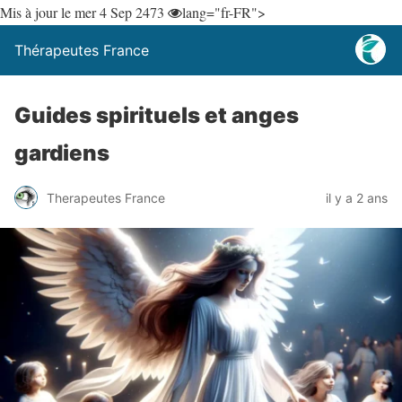
Mis à jour le mer 4 Sep 24
73
lang="fr-FR">
Thérapeutes France
Guides spirituels et anges
gardiens
Therapeutes France
il y a 2 ans