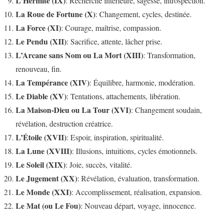
L’Hermite (IX)
: Recherche intérieure, sagesse, introspection.
La Roue de Fortune (X)
: Changement, cycles, destinée.
La Force (XI)
: Courage, maîtrise, compassion.
Le Pendu (XII)
: Sacrifice, attente, lâcher prise.
L’Arcane sans Nom ou La Mort (XIII)
: Transformation,
renouveau, fin.
La Tempérance (XIV)
: Équilibre, harmonie, modération.
Le Diable (XV)
: Tentations, attachements, libération.
La Maison-Dieu ou La Tour (XVI)
: Changement soudain,
révélation, destruction créatrice.
L’Étoile (XVII)
: Espoir, inspiration, spiritualité.
La Lune (XVIII)
: Illusions, intuitions, cycles émotionnels.
Le Soleil (XIX)
: Joie, succès, vitalité.
Le Jugement (XX)
: Révélation, évaluation, transformation.
Le Monde (XXI)
: Accomplissement, réalisation, expansion.
Le Mat (ou Le Fou)
: Nouveau départ, voyage, innocence.