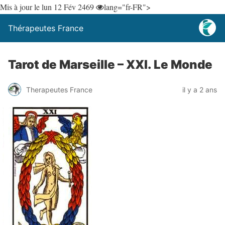
Mis à jour le lun 12 Fév 24
69
lang="fr-FR">
Thérapeutes France
Tarot de Marseille – XXI. Le Monde
Therapeutes France
il y a 2 ans