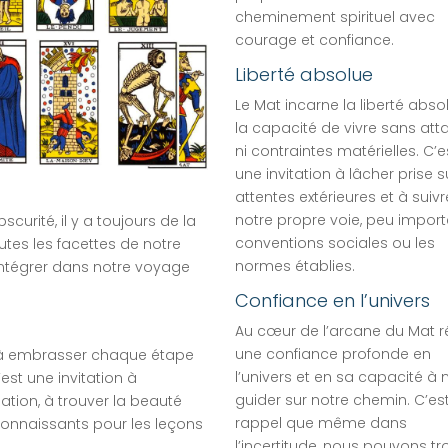
cheminement spirituel avec
courage et confiance.
Liberté absolue
Le Mat incarne la liberté absol
la capacité de vivre sans att
ni contraintes matérielles. C’e
une invitation à lâcher prise s
attentes extérieures et à suivr
notre propre voie, peu import
curité, il y a toujours de la
conventions sociales ou les
utes les facettes de notre
normes établies.
 intégrer dans notre voyage
Confiance en l’univers
Au cœur de l’arcane du Mat r
une confiance profonde en
té à embrasser chaque étape
l’univers et en sa capacité à
est une invitation à
guider sur notre chemin. C’es
ation, à trouver la beauté
rappel que même dans
onnaissants pour les leçons
l’incertitude, nous pouvons tr