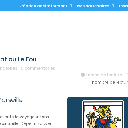
Création de site internet
Nos partenaires
Inscr
Mat ou Le Fou
inatoires
|
0 commentaires
temps de lecture ~
nombre de lectur
arseille
résente le voyageur sans
pirituelle
. Dépeint souvent