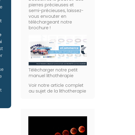
pierres précieuses et
ue
semi-précieuses, laissez-
vous envouter en
t
téléchargeant notre
brochure !
e
i
st
er
se
Télécharger notre petit
manuel lithothérapie
e
Voir notre article complet
t
au sujet de la lithotherapie
.