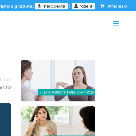
iption gratuite :
Thérapeute
|
Patient
Articles 0
9
min.
es
82