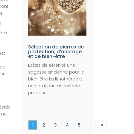
nant
s.
e
éité
Sélection de pierres de
protection, d’ancrage
est
et de bien-être
e
Éclats de sérénité Une
 de
sagesse ancienne pour le
ert
bien-être La lithothérapie,
une pratique ancestrale,
propose...
éside
âme,
1
2
3
4
5
...
»