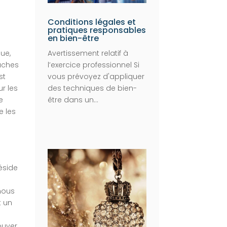
Conditions légales et
pratiques responsables
en bien-être
Avertissement relatif à
ue,
l’exercice professionnel Si
aches
vous prévoyez d'appliquer
st
des techniques de bien-
ur les
être dans un...
e
e les
éside
 nous
t un
ouver