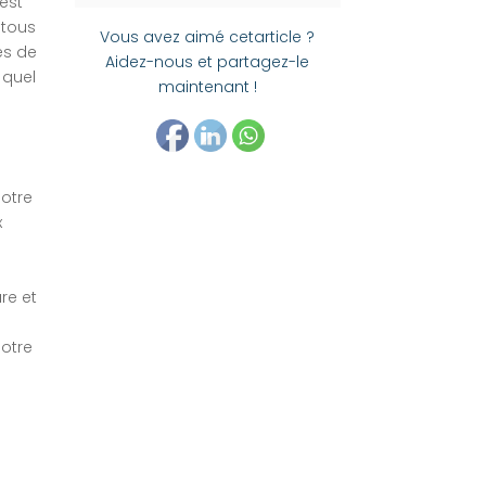
est
tous
Vous avez aimé cetarticle ?
es de
Aidez-nous et partagez-le
 quel
maintenant !
notre
x
.
re et
notre