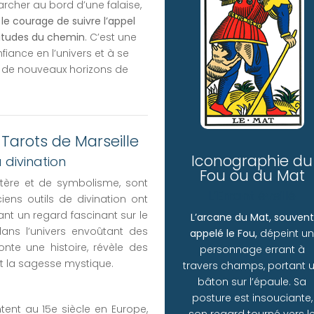
cher au bord d’une falaise,
 le courage de suivre l’appel
titudes du chemin
. C’est une
fiance en l’univers et à se
rs de nouveaux horizons de
Tarots de Marseille
Iconographie du
divination
Fou ou du Mat
stère et de symbolisme, sont
L’Errant éveillé
ens outils de divination ont
rant un regard fascinant sur le
L’arcane du Mat, souvent
dans l’univers envoûtant des
appelé le Fou,
dépeint u
nte une histoire, révèle des
personnage errant à
nt la sagesse mystique.
travers champs, portant 
bâton sur l’épaule. Sa
posture est insouciante,
tent au 15e siècle en Europe,
son regard tourné vers l