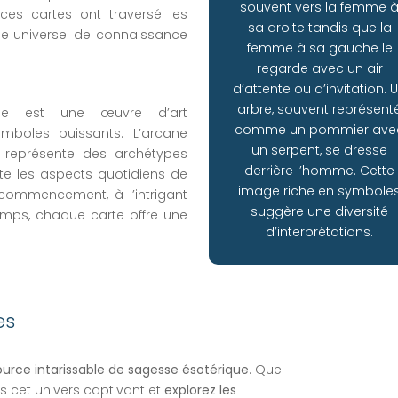
souvent vers la femme 
ces cartes ont traversé les
sa droite tandis que la
e universel de connaissance
femme à sa gauche le
regarde avec un air
d’attente ou d’invitation. 
arbre, souvent représent
le est une œuvre d’art
comme un pommier ave
mboles puissants. L’arcane
un serpent, se dresse
 représente des archétypes
derrière l’homme. Cette
ète les aspects quotidiens de
image riche en symbole
 commencement, à l’intrigant
suggère une diversité
mps, chaque carte offre une
d’interprétations.
es
urce intarissable de sagesse ésotérique
. Que
s cet univers captivant et
explorez les