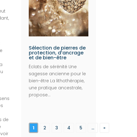
eut
dant,
t
Sélection de pierres de
de
protection, d’ancrage
et de bien-être
la
Éclats de sérénité Une
ou
sagesse ancienne pour le
bien-être La lithothérapie,
une pratique ancestrale,
propose...
 sens
es
s de
e
1
2
3
4
5
...
»
voir