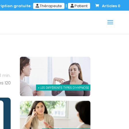
iption gratuite :
Thérapeute
|
Patient
Articles 0
1
min.
es
120