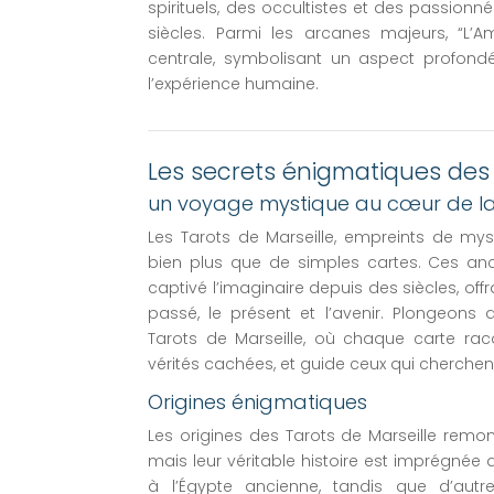
spirituels, des occultistes et des passionn
siècles. Parmi les arcanes majeurs, “L
centrale, symbolisant un aspect profon
l’expérience humaine.
Les secrets énigmatiques des 
un voyage mystique au cœur de la 
Les Tarots de Marseille, empreints de my
bien plus que de simples cartes. Ces anci
captivé l’imaginaire depuis des siècles, off
passé, le présent et l’avenir. Plongeons 
Tarots de Marseille, où chaque carte raco
vérités cachées, et guide ceux qui cherche
Origines énigmatiques
Les origines des Tarots de Marseille remon
mais leur véritable histoire est imprégnée d
à l’Égypte ancienne, tandis que d’autr