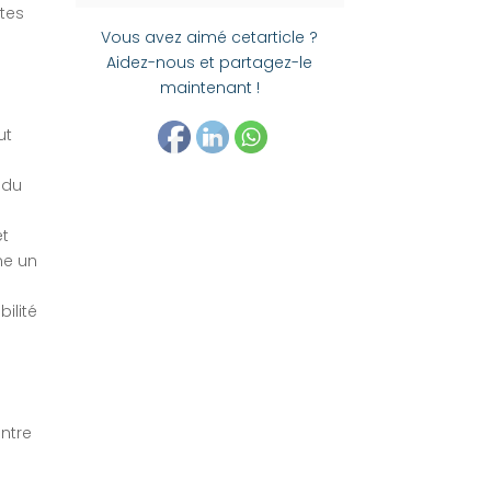
tes
Vous avez aimé cetarticle ?
Aidez-nous et partagez-le
maintenant !
ut
 du
et
me un
ilité
entre
-