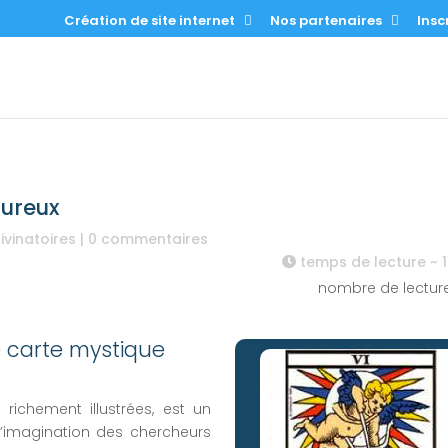
Création de site internet
Nos partenaires
Inscr
oureux
ivinatoires
|
0 commentaires
temps de lecture ~
1
nombre de lectur
e carte mystique
 richement illustrées, est un
l’imagination des chercheurs