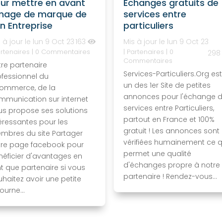
ur mettre en avant
Échanges gratuits de
image de marque de
services entre
n Entreprise
particuliers
 à jour le lun 9 Oct 23
163
Mis à jour le lun 9 Oct 23
rtenaires
| 0 Commentaires
|
Partenaires
| 0
29
Commentaires
re partenaire
Services-Particuliers.Org es
ofessionnel du
un des 1er Site de petites
ommerce, de la
annonces pour l'échange 
mmunication sur internet
services entre Particuliers,
us propose ses solutions
partout en France et 100%
éressantes pour les
gratuit ! Les annonces sont
mbres du site Partager
vérifiées humainement ce q
tre page facebook pour
permet une qualité
néficier d'avantages en
d'échanges propre à notre
t que partenaire si vous
partenaire ! Rendez-vous...
haitez avoir une petite
tourne...