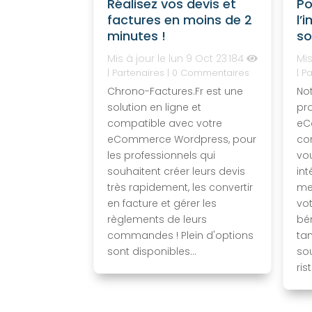
Réalisez vos devis et
Po
factures en moins de 2
l’
minutes !
so
Mis à jour le lun 9 Oct 23
184
Mis
|
Partenaires
| 0 Commentaires
|
Pa
Chrono-Factures.Fr est une
Not
solution en ligne et
pr
compatible avec votre
eC
eCommerce Wordpress, pour
co
les professionnels qui
vo
souhaitent créer leurs devis
int
très rapidement, les convertir
me
en facture et gérer les
vo
règlements de leurs
bé
commandes ! Plein d'options
tan
sont disponibles...
sou
ris