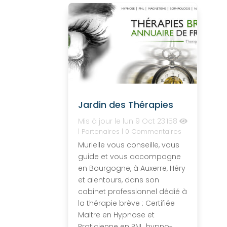
Jardin des Thérapies
Mis à jour le lun 9 Oct 23
158
|
Partenaires
| 0 Commentaires
Murielle vous conseille, vous
guide et vous accompagne
en Bourgogne, à Auxerre, Héry
et alentours, dans son
cabinet professionnel dédié à
la thérapie brève : Certifiée
Maitre en Hypnose et
Praticienne en PNL, hypno-