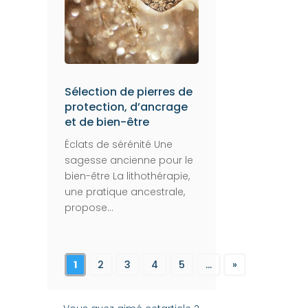
Sélection de pierres de
protection, d’ancrage
et de bien-être
Éclats de sérénité Une
sagesse ancienne pour le
bien-être La lithothérapie,
une pratique ancestrale,
propose...
1
2
3
4
5
...
»